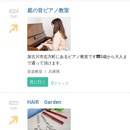
庭の音ピアノ教室
8224
0 pt
加古川市志方町にあるピアノ教室です🎹3歳から大人ま
で通って頂けます。
音楽教室
兵庫県
見に行く
0
クリック
HAIR Garden
8225
0 pt