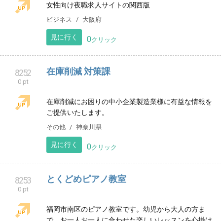
アーティスト
東京都
見に行く
0
クリック
mog.mogパンチニードル
8250
0 pt
日本パンチニードル(JPNA)協会認定作家講師mog.mog
です。 3匹の猫と暮らしながら育児に追われながら毎日
毛糸をプスプス楽しんでます。
ハンドメイド
三重県
見に行く
0
クリック
ルミナスJOB
8251
0 pt
女性向け夜職求人サイトの関西版
ビジネス
大阪府