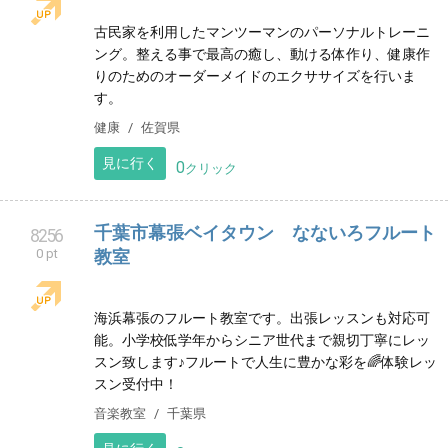
音楽教室
福岡県
見に行く
0
クリック
CDワークス志賀
8254
0 pt
44年間勤務した電機メーカー（株）明電舎の工事部門
を退職後、個人事業主として電気工事会社や設計事務
所のお手伝いをさせて貰ってます。
サービス
三重県
見に行く
0
クリック
佐賀県上峰町/古民家パーソナルジム〜
8255
0 pt
Roots
古民家を利用したマンツーマンのパーソナルトレーニ