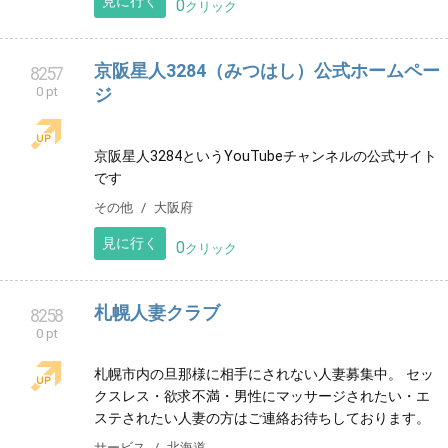
ング。整える事で最高の癒し、動ける体作り、健康作
りのためのオーダーメイドのエクササイズを行いま
す。
健康
佐賀県
見に行く
0
クリック
千葉市幕張ベイタウン なないろフルート
8256
0 pt
教室
海浜幕張のフルート教室です。出張レッスンも対応可
能。小学校低学年からシニア世代まで親切丁寧にレッ
スン致します♪フルートで人生に豊かな彩を🌈体験レッ
スン受付中！
音楽教室
千葉県
見に行く
0
クリック