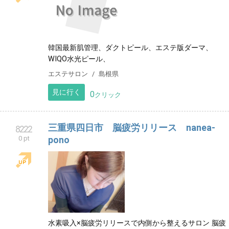
韓国最新肌管理、ダクトピール、エステ版ダーマ、
WIQO水光ピール、
エステサロン
島根県
見に行く
0
クリック
三重県四日市 脳疲労リリース nanea-
8222
0 pt
pono
水素吸入×脳疲労リリースで内側から整えるサロン 脳疲