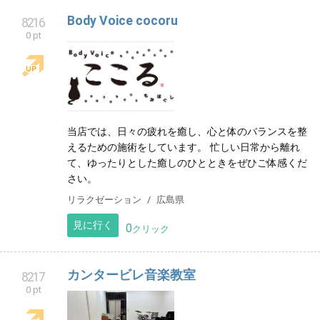
Body Voice cocoru
8216
0 pt
当店では、日々の疲れを癒し、心と体のバランスを整
えるための施術をしています。 忙しい日常から離れ
て、ゆったりとした癒しのひとときをぜひご体感くだ
さい。
リラクゼーション
広島県
見に行く
0
クリック
カンタービレ音楽教室
8217
0 pt