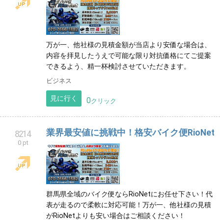
万が一、他社様の見積金額が当店より安価な場合は、
内容を拝見したうえで可能な限り対抗価格にてご提案
できるよう、精一杯検討させていただきます。
ビジネス
見に行く
0
クリック
業界最安値に挑戦中！格安バイク便RioNet
8214
0 pt
群馬県全域のバイク便ならRioNetにお任せ下さい！代
表が走るので柔軟に対応可能！万が一、他社様の見積
がRioNetよりも安い場合はご相談ください！