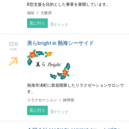
見に行く
0
クリック
MOSHT+1 モーストワン
8235
0 pt
B型支援を目的とした事業を展開しています。
福祉
大阪府
見に行く
0
クリック
美らbright in 熱海シーサイド
8236
0 pt