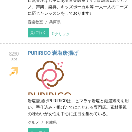
自然豊かな六甲にある音楽教室です𓈒𓏸𓐍 講師2名でピア
ノ、声楽、楽典、キッズボーカル等 一人一人のニーズ
に応じたレッスンをしております♩
音楽教室
兵庫県
見に行く
0
クリック
PURIRICO 岩塩唐揚げ
8230
0 pt
岩塩唐揚げPURIRICOは、ヒマラヤ岩塩と厳選鶏肉を用
い、手仕込み・揚げたてにこだわる専門店。素材重視
の味わいが女性を中心に注目を集めている。
グルメ
兵庫県