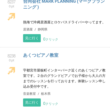
熱海市渚町に新規開業したリラクゼーションサロンで
す。
リラクゼーション
静岡県
見に行く
0
クリック
合同会社 MARK PLANNING (マークプラン
8237
0 pt
ニング )
熱海で沖縄居酒屋とロケバスドライバーやってます。
居酒屋
静岡県
見に行く
0
クリック
あくつピアノ教室
8238
0 pt