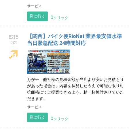
サービス
見に行く
0
クリック
【関西】バイク便RioNet 業界最安値水準
8215
0 pt
当日緊急配送 24時間対応
万が一、他社様の見積金額が当店より安いお見積もり
があった場合は、内容を拝見したうえで可能な限り対
抗価格にてご提案できるよう、精一杯検討させていた
だきます。
サービス
見に行く
0
クリック