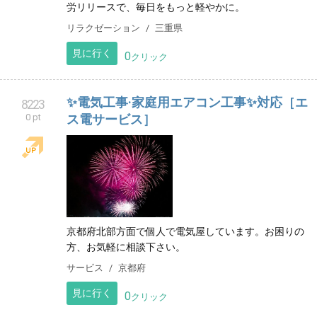
労リリースで、毎日をもっと軽やかに。
リラクゼーション
三重県
見に行く
0
クリック
✨電気工事·家庭用エアコン工事✨対応［エ
8223
0 pt
ス電サービス］
京都府北部方面で個人で電気屋しています。お困りの
方、お気軽に相談下さい。
サービス
京都府
見に行く
0
クリック