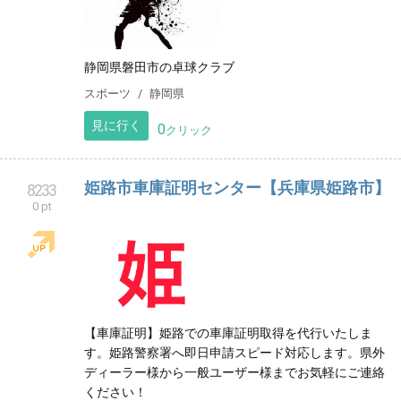
JKクラブ
8232
0 pt
静岡県磐田市の卓球クラブ
スポーツ
静岡県
見に行く
0
クリック
姫路市車庫証明センター【兵庫県姫路市】
8233
0 pt