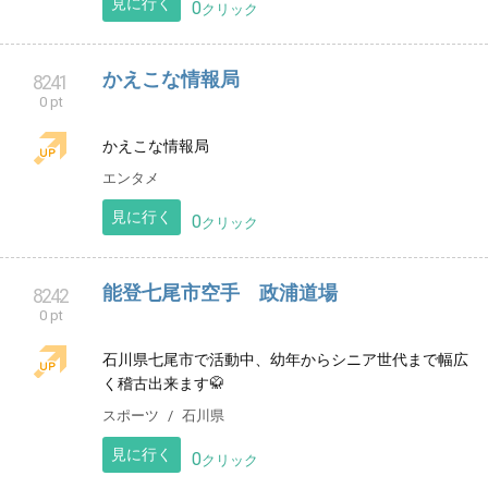
その他
東京都
見に行く
0
クリック
八王子市みなみ野の書道教室「みなみ野習
8240
0 pt
字教室」財団法人日習字教育財団
東京都八王子市みなみ野の習字教室です。小学生から
大人の方まで、それぞれのペースで目標を持って書い
ています。
習い事
東京都
見に行く
0
クリック