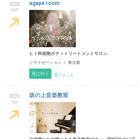
agape room
8228
0 pt
ヒト幹細胞ボディトリートメントサロン
リラクゼーション
東京都
見に行く
0
クリック
坂の上音楽教室
8229
0 pt