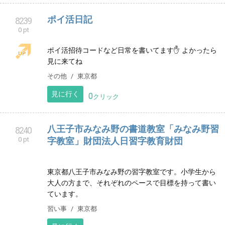
宇都宮市屋板町インターパーク近くのあくつピアノ教
室です。２台のグランドピアノでお子様から大人の方
までのレッスンを行っております。体験レッスン申し
込み受付中です。
音楽教室
栃木県
見に行く
0
クリック
ポイ活日記
8239
0 pt
ポイ活招待コードなど日常を書いてます✋ よかったら
見に来てね