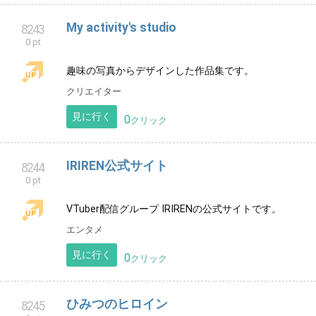
かえこな情報局
8241
0 pt
かえこな情報局
エンタメ
見に行く
0
クリック
能登七尾市空手 政浦道場
8242
0 pt
石川県七尾市で活動中、幼年からシニア世代まで幅広
く稽古出来ます🥋
スポーツ
石川県
見に行く
0
クリック
My activity's studio
8243