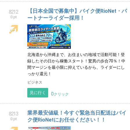
【日本全国で募集中】バイク便RioNet・パ
8212
0 pt
ートナーライダー採用！
北海道から沖縄まで、お住まいの地域で活動可能！登
録したその日から稼働スタート！驚異の歩合70％！中
間マージンを最小限に抑えているから、ライダーにし
っかり還元！
ビジネス
見に行く
0
クリック
業界最安値級！今すぐ緊急当日配送はバイ
8213
0 pt
ク便RioNetにお任せください！！