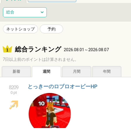
総合
健康
整体
ヘアサロン
総合
ネイルサロン
エステサロン
リラクゼーション
習い事
ネットショップ
予約
音楽教室
スポーツ
ハンドメイド
レジャー
総合ランキング
ショッピング
グルメ
居酒屋
ビジネス
2026.08.01～2026.08.07
7日以上前のポイントは計算されません。
サービス
子育て
福祉
アニマル
占い
新着
週間
月間
年間
エンタメ
アーティスト
クリエイター
その他
とっきーのロブロオービーHP
8209
0 pt