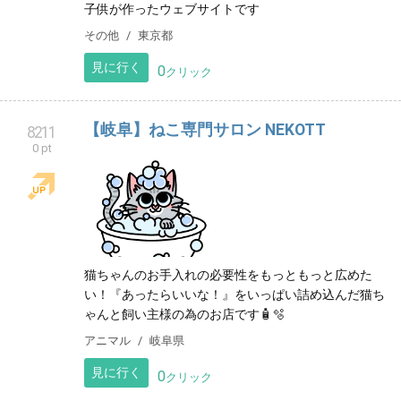
子供が作ったウェブサイトです
その他
東京都
見に行く
0
クリック
【岐阜】ねこ専門サロン NEKOTT
8211
0 pt
猫ちゃんのお手入れの必要性をもっともっと広めた
い！『あったらいいな！』をいっぱい詰め込んだ猫ち
ゃんと飼い主様の為のお店です🧴🫧
アニマル
岐阜県
見に行く
0
クリック