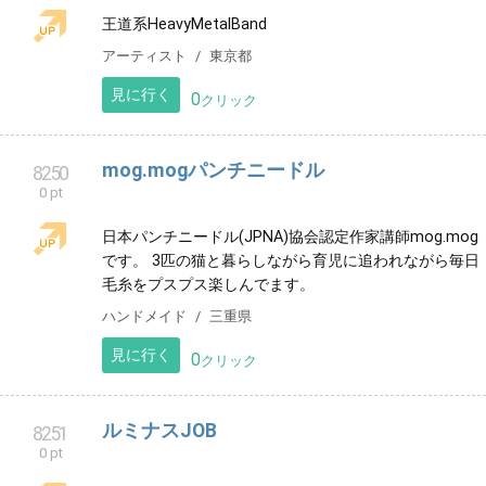
スポーツ
福岡県
見に行く
0
クリック
ひとみ🌸龍ヒーリング🐉
8248
0 pt
10の龍のヒーリングを提供させて頂いています。敏
感・繊細さんや、疲れを感じている方、心身共に元氣
に過ごされたい方へ✨😊必要な方へ届きますように。
その他
長崎県
見に行く
0
クリック
Crimson Blade
8249
0 pt
王道系HeavyMetalBand