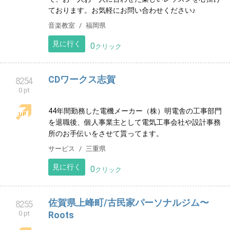
見に行く
0
クリック
在庫削減 対策課
8252
0 pt
在庫削減にお困りの中小企業製造業様に有益な情報を
ご提供いたします。
その他
神奈川県
見に行く
0
クリック
とくどめピアノ教室
8253
0 pt
福岡市南区のピアノ教室です。幼児から大人の方ま
で、お一人お一人に合わせた楽しいレッスンを心掛け
ております。お気軽にお問い合わせください♪