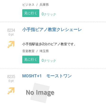
【車庫証明】姫路での車庫証明取得を代行いたしま
す。姫路警察署へ即日申請スピード対応します。県外
ディーラー様から一般ユーザー様までお気軽にご連絡
ください！
ビジネス
兵庫県
見に行く
0
クリック
小手指ピアノ教室クレシェーレ
8234
0 pt
小手指駅徒歩2分のピアノ教室です。
音楽教室
埼玉県