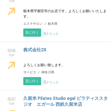
0 pt
趣味の写真からデザインした作品集です。
クリエイター
見に行く
0
クリック
IRIREN公式サイト
8244
0 pt
VTuber配信グループ IRIRENの公式サイトです。
エンタメ
見に行く
0
クリック
ひみつのヒロイン
8245
0 pt