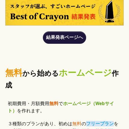
結果発表ページへ
無料
ホームページ
始
から
める
作
成
初期費用・月額費用
無料
で
ホームページ（Webサイ
ト）
を作れます。
３種類のプランがあり、初めは
無料
の
フリープラン
を