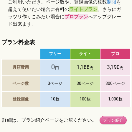
ご利用いただき、ページ数や、登録画像の枚数
制限
を
超えて使いたい場合に有料の
ライトプラン
、さらにガ
ッツリ作りこみたい場合に
プロプラン
へアップグレー
ド出来ます。
プラン料金表
フリー
ライト
プロ
0
1,188
3,190
月額費用
円
円
円
ページ数
3ページ
30ページ
300
ページ
登録画像
10枚
100枚
1,000枚
詳細は、プラン紹介ページをご覧ください。
プラン紹介