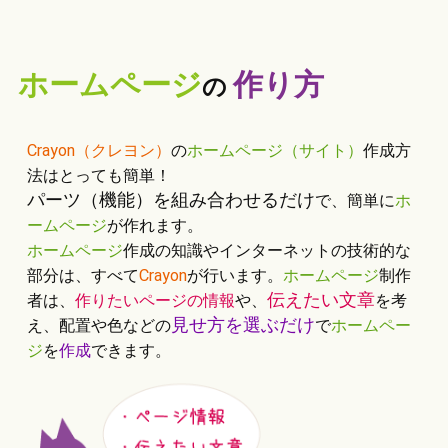
ホームページ
作り方
の
Crayon（クレヨン）
の
ホームページ（サイト）
作成方
法はとっても簡単！
パーツ（機能）を組み合わせるだけ
で、簡単に
ホ
ームページ
が作れます。
ホームページ
作成の知識やインターネットの技術的な
部分は、すべて
Crayon
が行います。
ホームページ
制作
伝えたい文章
者は、
作りたいページの情報
や、
を考
見せ方を選ぶだけ
え、配置や色などの
で
ホームペー
ジ
を
作成
できます。