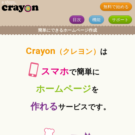
無料で始める
目次
機能
サポート
簡単にできるホームページ作成
Crayon
（クレヨン）
は
スマホ
簡単
で
に
ホームページ
を
作れる
サービスです。