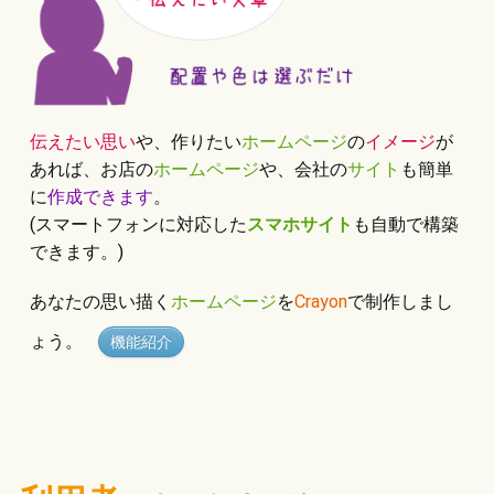
伝えたい思い
や、作りたい
ホームページ
の
イメージ
が
あれば、お店の
ホームページ
や、会社の
サイト
も簡単
に
作成できます
。
(スマートフォンに対応した
スマホサイト
も自動で構築
できます。)
あなたの思い描く
ホームページ
を
Crayon
で制作しまし
ょう。
機能紹介