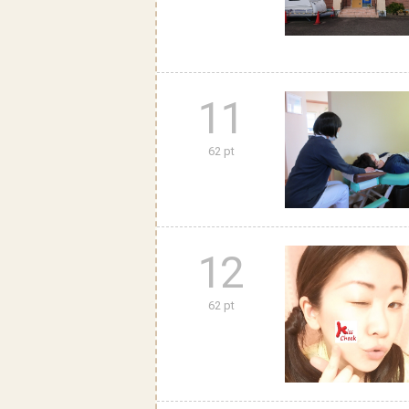
11
62 pt
12
62 pt