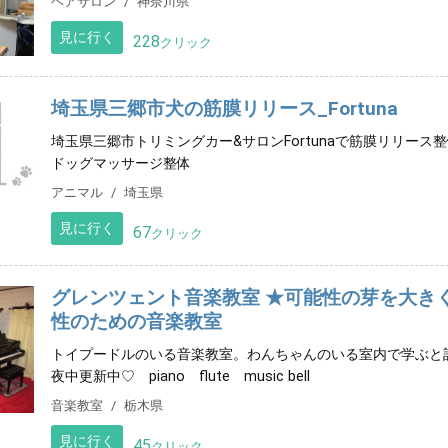
ヘアサロン
神奈川県
見に行く
228
クリック
埼玉県三郷市犬の筋膜リリース_Fortuna
埼玉県三郷市トリミングカー&サロンFortunaで筋膜リリー
ドッグマッサージ整体
アニマル
埼玉県
見に行く
67
クリック
グレンツェント音楽教室 ★可能性の芽を大き
性のための音楽教室
トイプードルのいる音楽教室。わんちゃんのいる室内で学ぶと記憶
夜中更新中♡ piano flute music bell
音楽教室
栃木県
見に行く
45
クリック