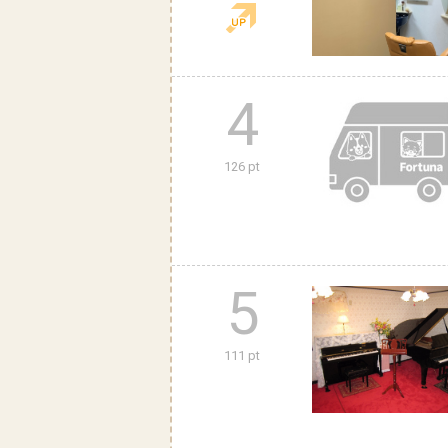
4
126 pt
5
111 pt