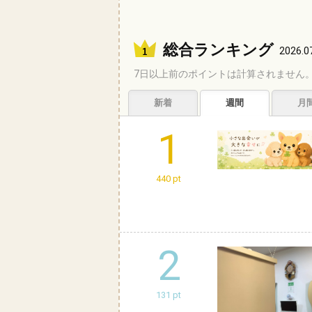
総合ランキング
2026.0
7日以上前のポイントは計算されません
新着
週間
月
1
440 pt
2
131 pt