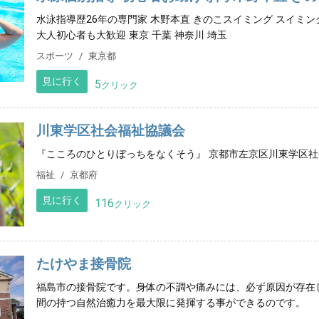
水泳指導歴26年の専門家 木野本直 きのこスイミング スイミ
大人初心者も大歓迎 東京 千葉 神奈川 埼玉
スポーツ
東京都
見に行く
5
クリック
川東学区社会福祉協議会
『こころのひとりぼっちをなくそう』 京都市左京区川東学区
福祉
京都府
見に行く
116
クリック
たけやま接骨院
福島市の接骨院です。身体の不調や痛みには、必ず原因が存在
間の持つ自然治癒力を最大限に発揮する事ができるのです。