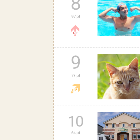
8
97 pt
9
73 pt
10
64 pt