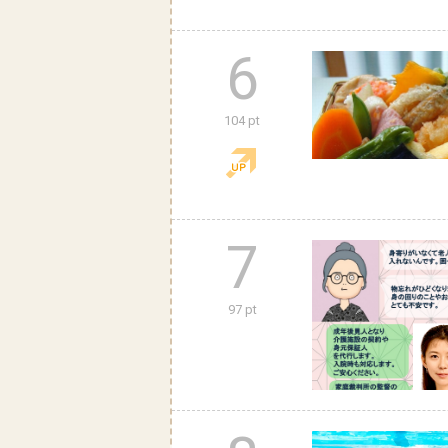
6
104 pt
7
97 pt