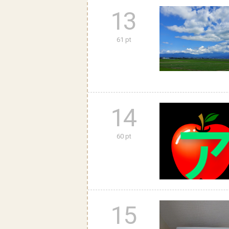
13
61 pt
14
60 pt
15