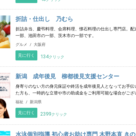
折詰・仕出し 乃むら
折詰弁当、慶弔料理、会席料理、懐石料理の仕出し専門店。配
一部、池田市の一部、茨木市の一部です。
グルメ
大阪府
見に行く
134
クリック
新潟 成年後見 柳都後見支援センター
身寄りのない方の身元保証や終活を成年後見人となってお手伝
た方も、一時的な立替や市の助成金をご利用可能な場合がござ
福祉
新潟県
見に行く
2399
クリック
水泳個別指導 初心者お助け専門 木野本直 き