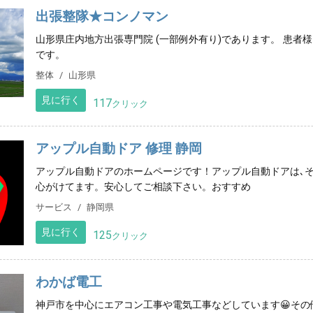
出張整隊★コンノマン
山形県庄内地方出張専門院 (一部例外有り)であります。 患
です。
整体
山形県
見に行く
117
クリック
アップル自動ドア 修理 静岡
アップル自動ドアのホームページです！アップル自動ドアは､
心がけてます。安心してご相談下さい。おすすめ
サービス
静岡県
見に行く
125
クリック
わかば電工
神戸市を中心にエアコン工事や電気工事などしています😀その