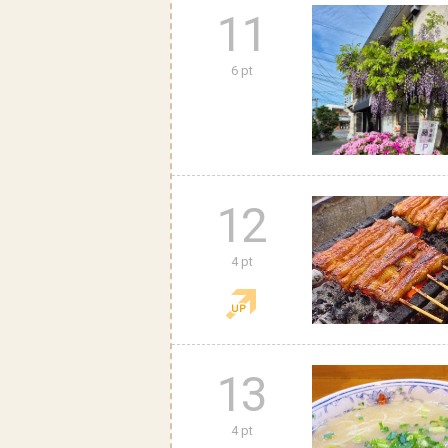
11
6 pt
12
4 pt
13
4 pt