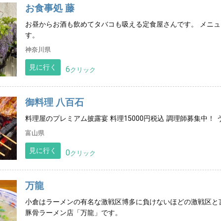
お食事処 藤
お昼からお酒も飲めてタバコも吸える定食屋さんです。 メニ
す。
神奈川県
見に行く
6
クリック
御料理 八百石
料理屋のプレミアム披露宴 料理15000円税込 調理師募集中！
富山県
見に行く
0
クリック
万龍
小倉はラーメンの有名な激戦区博多に負けないほどの激戦区と
豚骨ラーメン店「万龍」です。