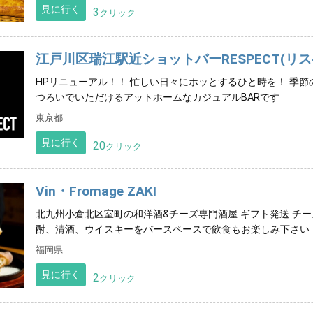
見に行く
3
クリック
江戸川区瑞江駅近ショットバーRESPECT(リ
HPリニューアル！！ 忙しい日々にホッとするひと時を！ 季
つろいでいただけるアットホームなカジュアルBARです
東京都
見に行く
20
クリック
Vin・Fromage ZAKI
北九州小倉北区室町の和洋酒&チーズ専門酒屋 ギフト発送 チ
酎、清酒、ウイスキーをバースペースで飲食もお楽しみ下さい
福岡県
見に行く
2
クリック