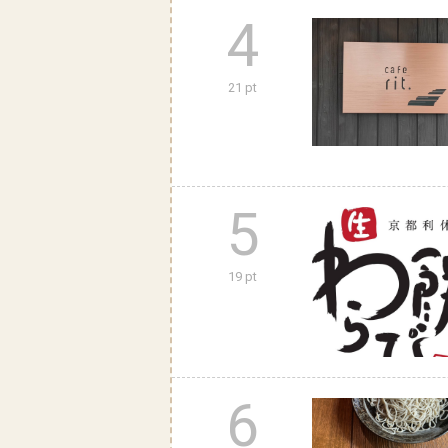
4
21 pt
5
19 pt
6