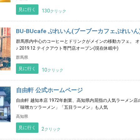
見に行く
130
クリック
BU-BUcafe ぷれいん(ブーブーカフェぷれいん
群馬県内中心のコーヒーとドリンクがメインの移動カフェ。 オ
♪ 2019.12 テイクアウト専門店オープン(現在休眠中)
群馬県
見に行く
10
クリック
自由軒 公式ホームページ
自由軒 越知本店 1972年創業、高知県内屈指の人気ラーメン
「味噌カツラーメン」「五目ラーメン」も人気
高知県
見に行く
2
クリック