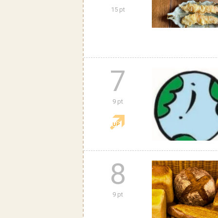
15 pt
7
9 pt
8
9 pt