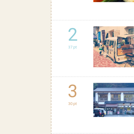
2
37 pt
3
30 pt