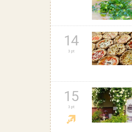
14
3 pt
15
3 pt