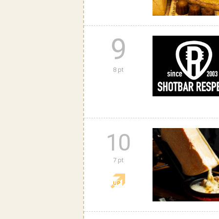
9
8 pt
10
7 pt