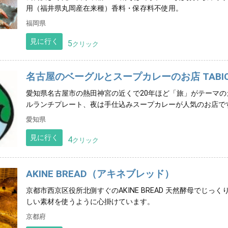
用（福井県丸岡産在来種）香料・保存料不使用。
福岡県
見に行く
5
クリック
名古屋のベーグルとスープカレーのお店 TABI
愛知県名古屋市の熱田神宮の近くで20年ほど「旅」がテーマの
ルランチプレート、夜は手仕込みスープカレーが人気のお店で
愛知県
見に行く
4
クリック
AKINE BREAD（アキネブレッド）
京都市西京区役所北側すぐのAKINE BREAD 天然酵母でじ
しい素材を使うように心掛けています。
京都府