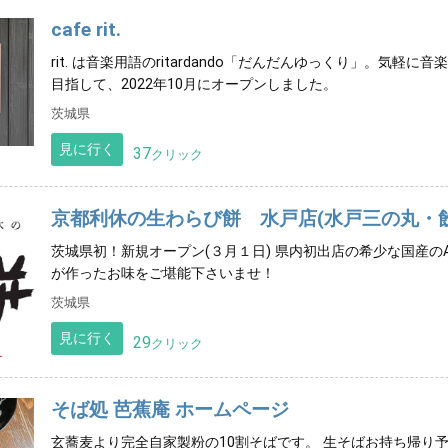
cafe rit.
rit. は音楽用語のritardando「だんだんゆっくり」。気
目指して、2022年10月にオープンしました。
茨城県
見に行く
37
クリック
京都利休の生わらび餅 水戸店(水戸三の丸・
茨城県初！新規オープン(３月１日) 県内初出店の希少な国産の
が作ったお味をご堪能下さいませ！
茨城県
見に行く
29
クリック
そば処 芭蕉庵 ホームページ
玄蕎麦より完全自家製粉の10割そばです。 生そばお持ち帰り