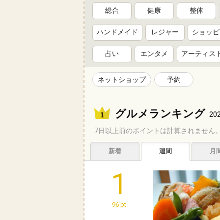
総合
健康
整体
ハンドメイド
レジャー
ショッピ
占い
エンタメ
アーティス
ネットショップ
予約
グルメランキング
202
7日以上前のポイントは計算されません
新着
週間
月
1
96 pt