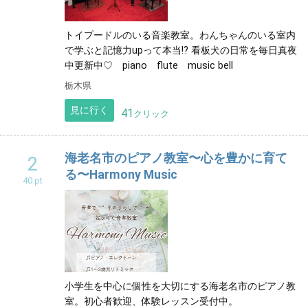
トイプードルのいる音楽教室。わんちゃんのいる室内
で学ぶと記憶力upって本当!? 看板犬の日常を毎日真夜
中更新中♡ piano flute music bell
栃木県
見に行く
41
クリック
海老名市のピアノ教室〜心を豊かに育て
2
る〜Harmony Music
40 pt
小学生を中心に個性を大切にする海老名市のピアノ教
室。初心者歓迎、体験レッスン受付中。