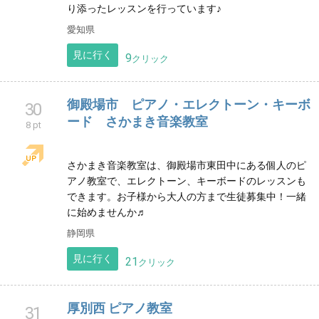
群馬県邑楽郡大泉町のピアノ教室です。「基礎を大切
に」「楽しく丁寧に」「一人一人の個性に合わせたレ
ッスン」を心がけています。楽しいピアノレッスン始
めてみませんか♪
群馬県
見に行く
13
クリック
幸田町coccolareピアノ教室
29
9 pt
愛知県幸田町にあるピアノ教室です。coccolareは『寄
り添う』という意味のイタリア語で、一人ひとりに寄
り添ったレッスンを行っています♪
愛知県