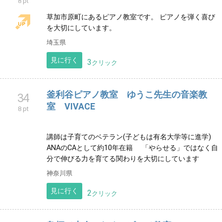
札幌市厚別区厚別西にあるピアノ教室です。 お気軽に
お問い合わせください♪
北海道
見に行く
9
クリック
ドレミ教室
32
8 pt
北海道東神楽町のピアノ教室です♪子どもからシニアま
で楽しんでピアノを学んでいます☺︎
北海道
見に行く
9
クリック
Junピアノ教室
33
8 pt
草加市原町にあるピアノ教室です。 ピアノを弾く喜び