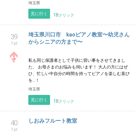
筑紫野市 ぽこあぽこピアノ教室
37
7 pt
筑紫野市の"小さなピアノ教室"のホームページです。
生徒さん一人ひとりに丁寧な指導プラス、楽しいレッ
スンを心がけています。 どうぞよろしくお願いいたし
ます。
福岡県
見に行く
23
クリック
大宮音楽学院
38
7 pt
さいたま市の総合音楽教室。 様々な科があり、お子様
から大人、シニアの方まで楽しくレッスンして頂いて
います。お気軽にお問い合わせください。
埼玉県