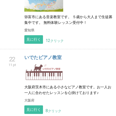
弥富市にある音楽教室です。 ５歳から大人まで生徒募
集中です。 無料体験レッスン受付中！
愛知県
見に行く
12
クリック
いでたピアノ教室
22
11 pt
大阪府茨木市にある小さなピアノ教室です。お一人お
一人に合わせたレッスンを心掛けております♪
大阪府
見に行く
8
クリック