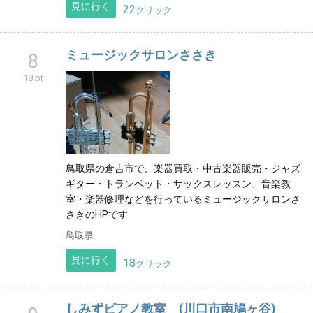
見に行く
22
クリック
ミュージックサロンささき
8
18 pt
鳥取県の倉吉市で、楽器買取・中古楽器販売・ジャズ
ギター・トランペット・サックスレッスン、音楽教
室・楽器修理などを行っているミュージックサロンさ
さきのHPです
鳥取県
見に行く
18
クリック
しみずピアノ教室 (川口市南鳩ヶ谷)