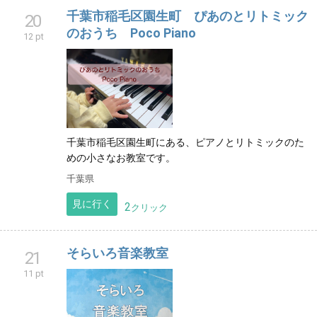
千葉市稲毛区園生町 ぴあのとリトミック
20
のおうち Poco Piano
12 pt
千葉市稲毛区園生町にある、ピアノとリトミックのた
めの小さなお教室です。
千葉県
見に行く
2
クリック
そらいろ音楽教室
21
11 pt