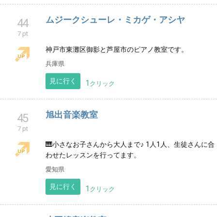
北九州市小倉南区で、ピアノとリトミックのレッスン
をしています♪ お近くの方、気になった方、ぜひホーム
ページをご覧下さい (. ❛ ᴗ ❛.)
福岡県
見に行く
8
クリック
愛知県岡崎市ピアノ教室piano lesson emu
43
7 pt
愛知県岡崎市青木町にある、3歳から通っていただける
個人ピアノ教室です。2023年6月に開講♬体験レッスン
受付中。
愛知県
見に行く
1
クリック
ムジークシューレ・ミカゲ・アシヤ