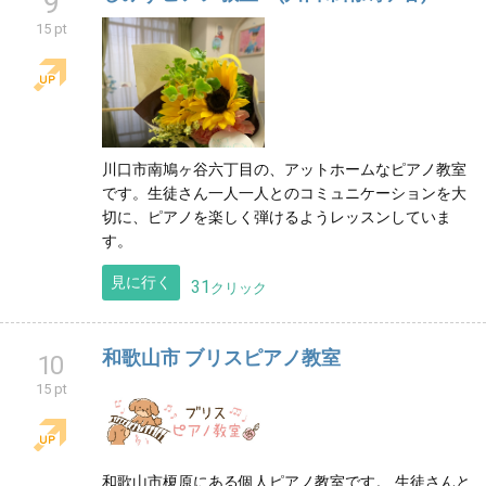
9
15 pt
川口市南鳩ヶ谷六丁目の、アットホームなピアノ教室
です。生徒さん一人一人とのコミュニケーションを大
切に、ピアノを楽しく弾けるようレッスンしていま
す。
見に行く
31
クリック
和歌山市 ブリスピアノ教室
10
15 pt
和歌山市榎原にある個人ピアノ教室です。 生徒さんと