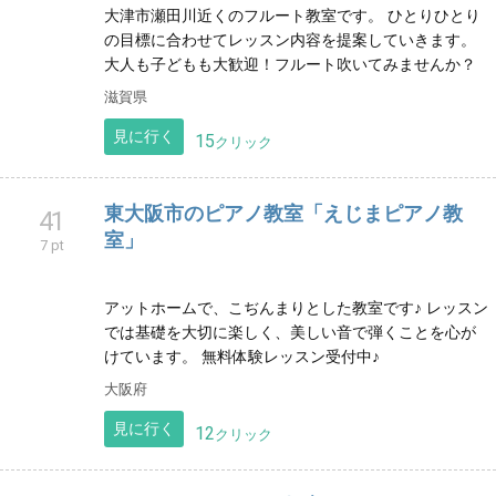
見に行く
18
クリック
埼玉県川口市 kaoピアノ教室〜幼児さん
39
からシニアの方まで〜
7 pt
私も同じ保護者として子供に習い事をさせてきまし
た。 お母さまのお悩みも伺います！ 大人の方にはぜ
ひ、忙しい中自分の時間を持ってピアノを楽しむ喜び
を…！
埼玉県
見に行く
18
クリック
しおみフルート教室
40
7 pt
大津市瀬田川近くのフルート教室です。 ひとりひとり
の目標に合わせてレッスン内容を提案していきます。