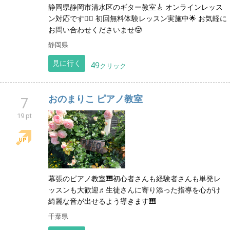
静岡県静岡市清水区のギター教室🎸 オンラインレッス
ン対応です🙆‍♂️ 初回無料体験レッスン実施中🌟 お気軽に
お問い合わせくださいませ🤓
静岡県
見に行く
49
クリック
おのまりこ ピアノ教室
7
19 pt
幕張のピアノ教室🎹初心者さんも経験者さんも単発レ
ッスンも大歓迎♬生徒さんに寄り添った指導を心がけ
綺麗な音が出せるよう導きます🎹
千葉県