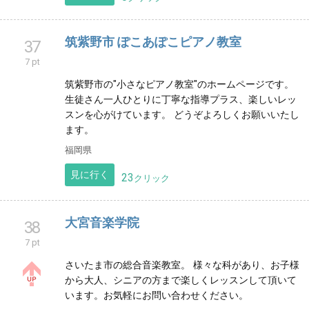
鳥栖市弥生が丘の大人のためのピアノ教室＂Otonowa
＂です。初心者の方、長いブランクのある方、大歓迎
です。音楽で心豊かに♡幸せに♡
佐賀県
見に行く
1
クリック
井の頭吉祥寺ピアノ教室
36
8 pt
3歳から通っていただけるピアノ教室です。楽しく長く
続けていただけるレッスンをモットーにしています。
生徒さん一人一人、コミュニケーションを大切に指導
しております♫
東京都
見に行く
0
クリック