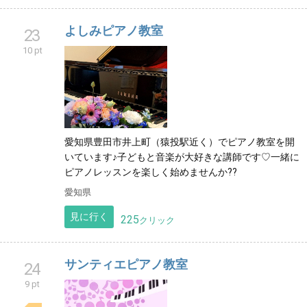
よしみピアノ教室
23
10 pt
愛知県豊田市井上町（猿投駅近く）でピアノ教室を開
いています♪子どもと音楽が大好きな講師です♡一緒に
ピアノレッスンを楽しく始めませんか??
愛知県
見に行く
225
クリック
サンティエピアノ教室
24
9 pt