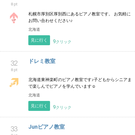
見に行く
9
クリック
御殿場市 ピアノ・エレクトーン・キーボ
30
ード さかまき音楽教室
8 pt
さかまき音楽教室は、御殿場市東田中にある個人のピ
アノ教室で、エレクトーン、キーボードのレッスンも
できます。お子様から大人の方まで生徒募集中！一緒
に始めませんか♬
静岡県
見に行く
21
クリック
厚別西 ピアノ教室
31
8 pt