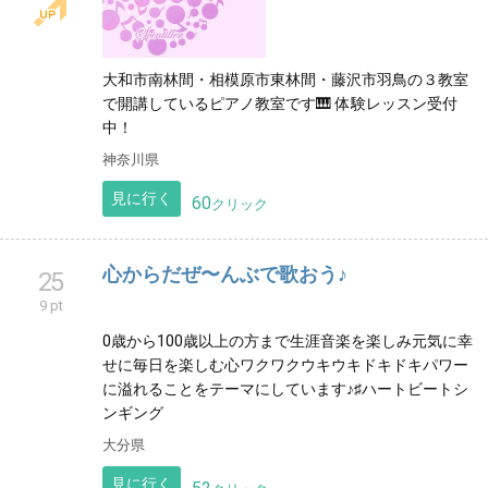
大和市南林間・相模原市東林間・藤沢市羽鳥の３教室
で開講しているピアノ教室です🎹 体験レッスン受付
中！
神奈川県
見に行く
60
クリック
心からだぜ〜んぶで歌おう♪
25
9 pt
0歳から100歳以上の方まで生涯音楽を楽しみ元気に幸
せに毎日を楽しむ心ワクワクウキウキドキドキパワー