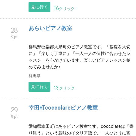
見に行く
22
クリック
古澤玲奈ピアノ教室 埼玉県深谷市
27
9 pt
お子様から大人の方まで一生懸命楽しくピアノを頑張
るピアノ教室です！伴奏や演奏のご依頼も受け付けて
おります。宜しくお願いします♪
見に行く
16
クリック
あらいピアノ教室
28
9 pt