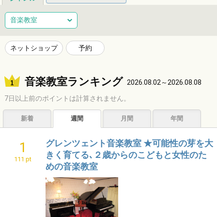
総合
健康
整体
ヘアサロン
音楽教室
ネイルサロン
エステサロン
リラクゼーション
習い事
ネットショップ
予約
音楽教室
スポーツ
ハンドメイド
レジャー
音楽教室ランキング
ショッピング
グルメ
居酒屋
ビジネス
2026.08.02～2026.08.08
7日以上前のポイントは計算されません。
サービス
子育て
福祉
アニマル
占い
新着
週間
月間
年間
エンタメ
アーティスト
クリエイター
その他
グレンツェント音楽教室 ★可能性の芽を大
1
きく育てる､２歳からのこどもと女性のた
111 pt
めの音楽教室