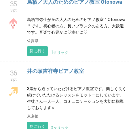
を大切にしています。
埼玉県
見に行く
3
クリック
釜利谷ピアノ教室 ゆうこ先生の音楽教
34
室 VIVACE
8 pt
講師は子育てのベテラン(子どもは有名大学等に進学)
ANAのCAとして約10年在籍 「やらせる」ではなく自
分で伸びる力を育てる関わりを大切にしています
神奈川県
見に行く
2
クリック
鳥栖／大人のためのピアノ教室 Otonowa
35
8 pt