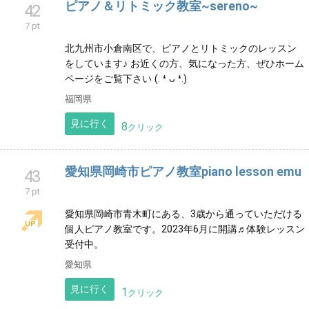
大人も子どもも大歓迎！フルート吹いてみませんか？
滋賀県
見に行く
15
クリック
東大阪市のピアノ教室「えじまピアノ教
41
室」
7 pt
アットホームで、こぢんまりとした教室です♪ レッスン
では基礎を大切に楽しく、美しい音で弾くことを心が
けています。 無料体験レッスン受付中♪
大阪府
見に行く
12
クリック
ピアノ＆リトミック教室~sereno~
42
7 pt