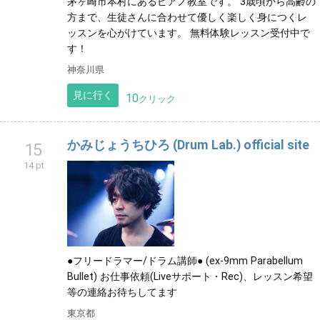
茅ヶ崎市本村にあるピアノ教室です。 3歳頃から高齢の
方まで、生徒さんに合わせて優しく楽しく身につくレ
ッスンを心がけています。 無料体験レッスン受付中で
す！
神奈川県
見に行く
10
クリック
かみじょうちひろ (Drum Lab.) official site
15
14 pt
●フリードラマー/ドラム講師● (ex-9mm Parabellum
Bullet) お仕事依頼(Liveサポート・Rec)、レッスン希望
等の連絡お待ちしてます
東京都