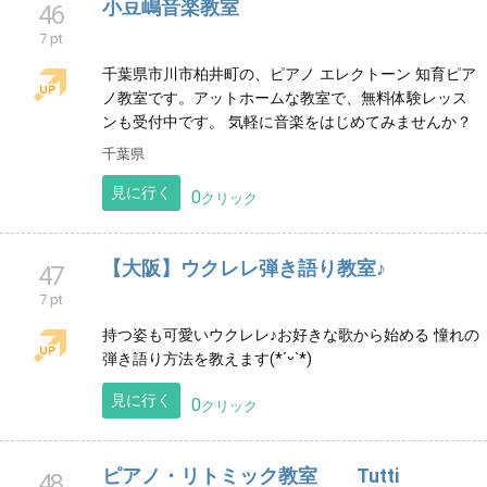
44
7 pt
神戸市東灘区御影と芦屋市のピアノ教室です。
兵庫県
見に行く
1
クリック
旭出音楽教室
45
7 pt
🎹小さなお子さんから大人まで♪ 1人1人、生徒さんに合
わせたレッスンを行ってます。
愛知県
見に行く
1
クリック
小豆嶋音楽教室
46
7 pt