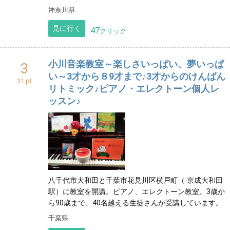
神奈川県
見に行く
47
クリック
小川音楽教室～楽しさいっぱい、夢いっぱ
3
い～3才から８9才まで♪3才からのけんばん
31 pt
リトミック♪ピアノ・エレクトーン個人レ
ッスン♪
八千代市大和田と千葉市花見川区横戸町（ 京成大和田
駅）に教室を開講。ピアノ、エレクトーン教室。3歳か
ら90歳まで、40名越える生徒さんが受講しています。
千葉県