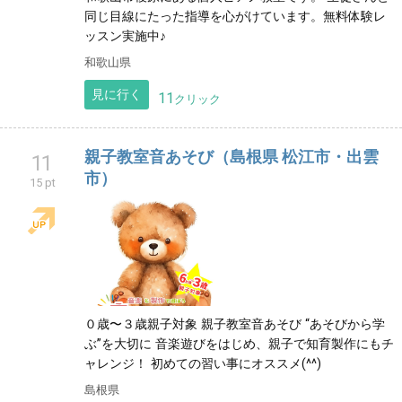
同じ目線にたった指導を心がけています。無料体験レ
ッスン実施中♪
和歌山県
見に行く
11
クリック
親子教室音あそび（島根県 松江市・出雲
11
市）
15 pt
０歳〜３歳親子対象 親子教室音あそび “あそびから学
ぶ”を大切に 音楽遊びをはじめ、親子で知育製作にもチ
ャレンジ！ 初めての習い事にオススメ(^^)
島根県