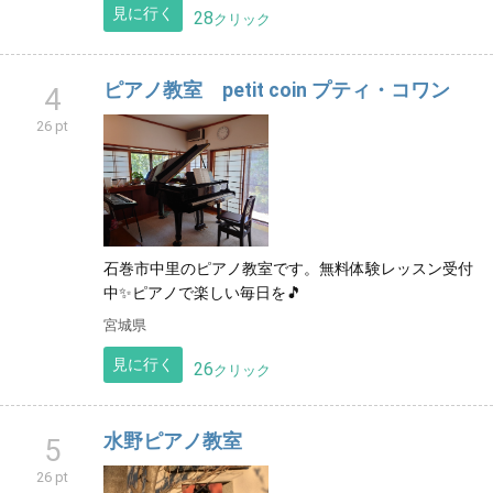
見に行く
28
クリック
ピアノ教室 petit coin プティ・コワン
4
26 pt
石巻市中里のピアノ教室です。無料体験レッスン受付
中✨ピアノで楽しい毎日を🎵
宮城県
見に行く
26
クリック
水野ピアノ教室
5
26 pt