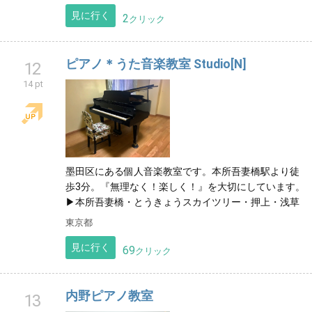
見に行く
2
クリック
ピアノ＊うた音楽教室 Studio[N]
12
14 pt
墨田区にある個人音楽教室です。本所吾妻橋駅より徒
歩3分。『無理なく！楽しく！』を大切にしています。
▶︎本所吾妻橋・とうきょうスカイツリー・押上・浅草
東京都
見に行く
69
クリック
内野ピアノ教室
13