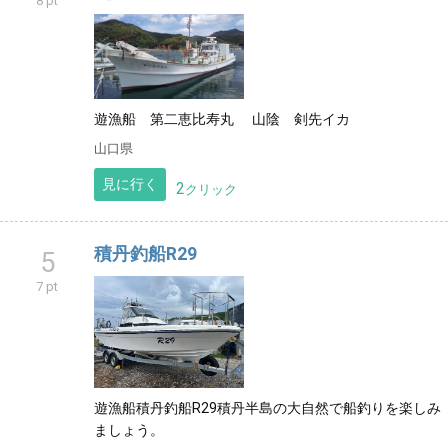
8 pt
遊漁船 第二恵比寿丸 山陰 剣先イカ
山口県
見に行く
2
クリック
積丹釣船R29
5
7 pt
遊漁船積丹釣船R29積丹半島の大自然で船釣りを楽しみ
ましょう。