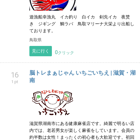
遊漁船幸漁丸 イカ釣り 白イカ 剣先イカ 夜焚
き ジギング 鯛ラバ 鳥取マリーナ大栄より出船し
ております。
鳥取県
見に行く
0
クリック
脳トレまぁじゃん いちごいちえ | 滋賀・湖
16
南
1 pt
滋賀県湖南市にある健康麻雀店です。綺麗で明るい店
内では、老若男女が楽しく麻雀をしています。会員の
約半数は女性！まったくの初心者も大歓迎です。初回