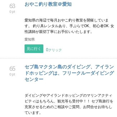
す。旬の魚を求めて伊勢湾中を走り周ります。 初心者
の方、女性、お子様も大歓迎です😁
愛知県
見に行く
0
クリック
下田カヤックセンター
62
0 pt
伊豆下田の爪木崎でカヤック体験を通じて海遊び磯遊
びをお楽しみください
静岡県
見に行く
0
クリック
おやこ釣り教室＠愛知
63
0 pt
愛知県の海辺で毎月おやこ釣り教室を開催していま