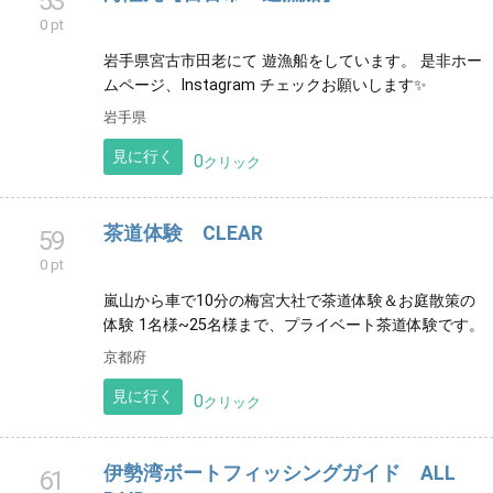
日本三景松島及び仙台湾でボートロック、フラットフ
ィッシュ、マダイ等を狙う遊漁船です。
宮城県
見に行く
0
クリック
遊漁船 海楽(KAIRAKU)
50
0 pt
大分県臼杵市大浜港から出港してます。
大分県
見に行く
0
クリック
海隆丸【宮古市・遊漁船】
53
0 pt
岩手県宮古市田老にて 遊漁船をしています。 是非ホー
ムページ、Instagram チェックお願いします✨