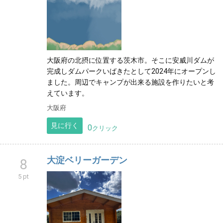
大阪府の北摂に位置する茨木市。そこに安威川ダムが
完成しダムパークいばきたとして2024年にオープンし
ました。周辺でキャンプが出来る施設を作りたいと考
えています。
大阪府
見に行く
0
クリック
大淀ベリーガーデン
8
5 pt