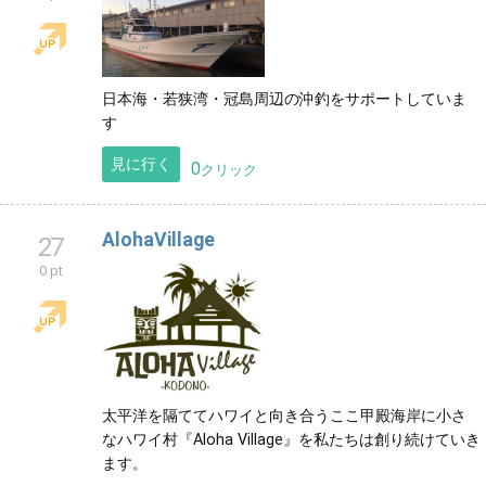
next海夢偉kamui京都舞鶴遊漁船
25
0 pt
日本海・若狭湾・冠島周辺の沖釣をサポートしていま
す
見に行く
0
クリック
AlohaVillage
27
0 pt