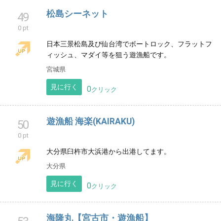
香川県
見に行く
0
クリック
[福岡最安値]JBレンタカー久留米店・福岡
45
東店
0 pt
「久留米店」格安レンタカー 九州 福岡県 佐賀県 熊本
県 1日あたり７９８円〜７日7700円〜30日23940円〜
ご自宅や勤務先等に無料配車サービス！
福岡県
見に行く
0
クリック
松島シーネット
49
0 pt