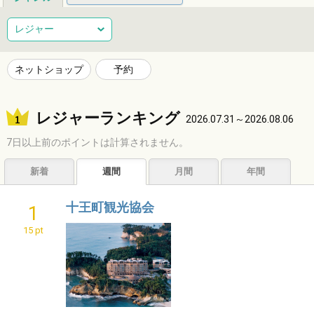
総合
健康
整体
ヘアサロン
レジャー
ネイルサロン
エステサロン
リラクゼーション
習い事
ネットショップ
予約
音楽教室
スポーツ
ハンドメイド
レジャー
レジャーランキング
ショッピング
グルメ
居酒屋
ビジネス
2026.07.31～2026.08.06
7日以上前のポイントは計算されません。
サービス
子育て
福祉
アニマル
占い
新着
週間
月間
年間
エンタメ
アーティスト
クリエイター
その他
十王町観光協会
1
15 pt