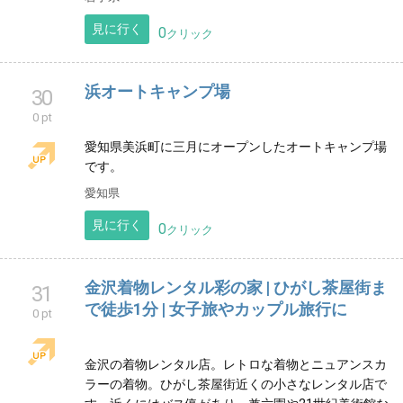
見に行く
0
クリック
宮古港 こうしん丸
29
0 pt
遊漁船にホームページです。 よろしくお願いします!
岩手県
見に行く
0
クリック
浜オートキャンプ場
30
0 pt