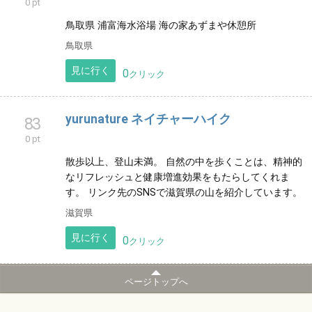
見に行く
0
クリック
エリア4419ポイント3
80
0 pt
香川県のアウトドアフィールドです 歴史でいえば10年
以上経ちました 紆余曲折ありましたが、なかなか良い
フィールドに仕上がったのではと感じております
香川県
見に行く
0
クリック
海の家 あずまや休憩所
82
0 pt
鳥取県 浦富海水浴場 海の家あずまや休憩所
鳥取県