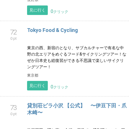
飛騨高山の自然の中で釣りを楽しませんか？ 釣りを中
心としたアウトドアアクティビティを提供するガイド
サービスです。
岐阜県
見に行く
0
クリック
安曇野NATURES
71
0 pt
信州安曇野の自然ガイド ゲストに、信州の自然の中
で、｢きれいっ！｣｢かわいいっ！｣｢凄いっ！｣と感じる
時間を提供します
長野県
見に行く
0
クリック