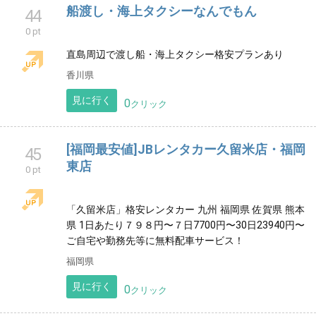
ーでは、ふくろう、陶人形、器など オリジナル陶器を
製作販売しています。
群馬県
見に行く
0
クリック
かしお温泉 最上荘
43
0 pt
歴史ある源泉掛け流しの日帰り温泉です。 皆様のお越
しを心よりお待ちしております。
岡山県
見に行く
0
クリック
船渡し・海上タクシーなんでもん
44
0 pt
直島周辺で渡し船・海上タクシー格安プランあり