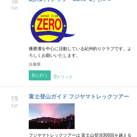
18
0 pt
播磨灘を中心に活動している紀州釣りクラブです。よ
ろしくお願いいたします。
兵庫県
見に行く
0
クリック
富士登山ガイド フジヤマトレックツアー
19
0 pt
フジヤマトレックツアーは 富士山登頂300回を越える