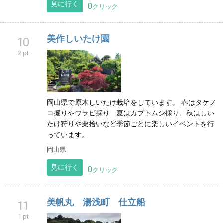
見に行く
0
クリック
美作しいたけ園
10
2 pt
岡山県で原木しいたけ栽培をしています。 春はタケノ
コ掘りやワラビ採り、夏はカブトムシ採り、秋はしい
たけ狩りや栗拾いなど季節ごとに楽しいイベントを行
っています。
岡山県
見に行く
0
クリック
美帆丸 湯浅町 仕立船
11
1 pt