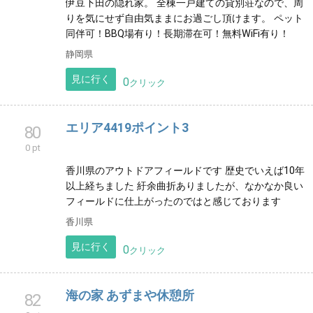
Tokyo Food & Cycling
72
0 pt
東京の西、新宿のとなり、サブカルチャーで有名な中
野の北エリアをめぐるフード&サイクリングツアー！な
ぜか日本史も総復習ができる不思議で楽しいサイクリ
ングツアー！
東京都
見に行く
0
クリック
貸別荘ビラ小沢 【公式】 〜伊豆下田・爪
73
木崎〜
0 pt
伊豆下田の隠れ家。 全棟一戸建ての貸別荘なので、周
りを気にせず自由気ままにお過ごし頂けます。 ペット
同伴可！BBQ場有り！長期滞在可！無料WiFi有り！
静岡県