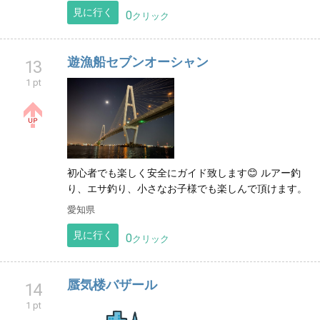
見に行く
0
クリック
遊漁船セブンオーシャン
13
1 pt
初心者でも楽しく安全にガイド致します😊 ルアー釣
り、エサ釣り、小さなお子様でも楽しんで頂けます。
愛知県
見に行く
0
クリック
蜃気楼バザール
14
1 pt