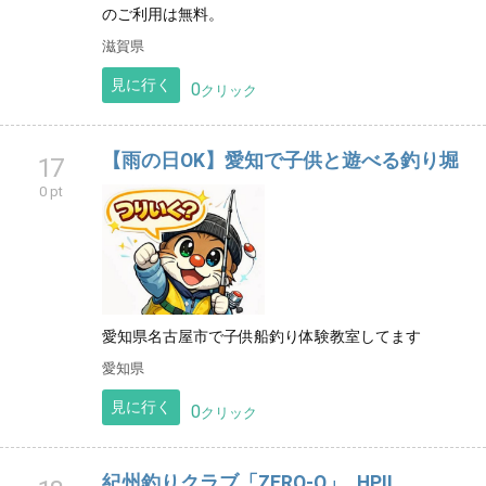
のご利用は無料。
滋賀県
見に行く
0
クリック
【雨の日OK】愛知で子供と遊べる釣り堀
17
0 pt
愛知県名古屋市で子供船釣り体験教室してます
愛知県
見に行く
0
クリック
紀州釣りクラブ「ZERO-Q」_HPⅡ