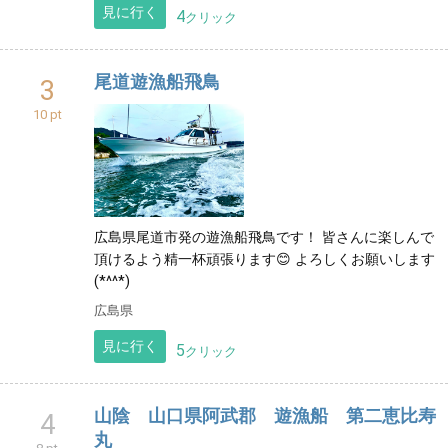
見に行く
4
クリック
尾道遊漁船飛鳥
3
10 pt
広島県尾道市発の遊漁船飛鳥です！ 皆さんに楽しんで
頂けるよう精一杯頑張ります😊 よろしくお願いします
(*^^*)
広島県
見に行く
5
クリック
山陰 山口県阿武郡 遊漁船 第二恵比寿
4
丸