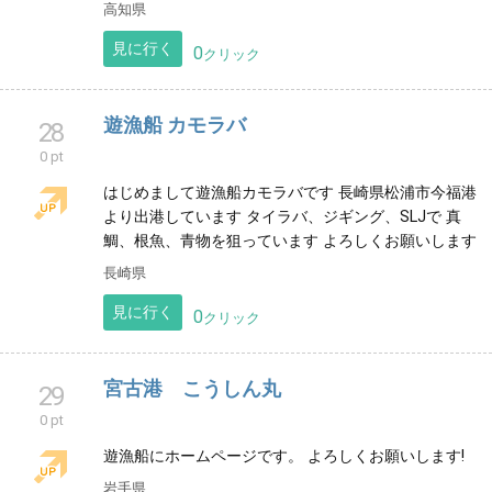
太平洋を隔ててハワイと向き合うここ甲殿海岸に小さ
なハワイ村『Aloha Village』を私たちは創り続けていき
ます。
高知県
見に行く
0
クリック
遊漁船 カモラバ
28
0 pt
はじめまして遊漁船カモラバです 長崎県松浦市今福港
より出港しています タイラバ、ジギング、SLJで 真
鯛、根魚、青物を狙っています よろしくお願いします
長崎県