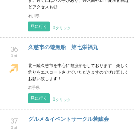
愛知県美浜町に三月にオープンしたオートキャンプ場
です。
愛知県
見に行く
0
クリック
金沢着物レンタル彩の家 | ひがし茶屋街ま
31
で徒歩1分 | 女子旅やカップル旅行に
0 pt
金沢の着物レンタル店。レトロな着物とニュアンスカ
ラーの着物。ひがし茶屋街近くの小さなレンタル店で
す。近くにはバス停があり、兼六園や21世紀美術館な
どアクセスも◎
石川県