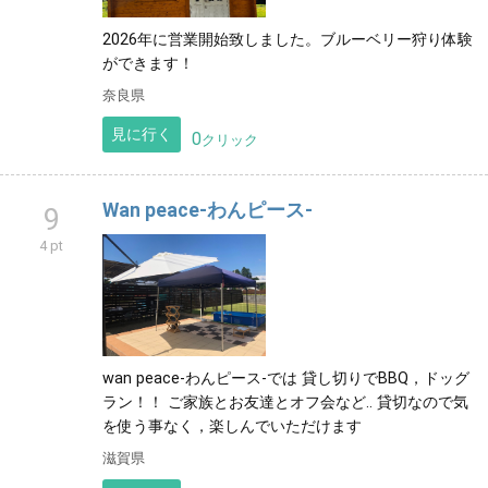
2026年に営業開始致しました。ブルーベリー狩り体験
ができます！
奈良県
見に行く
0
クリック
Wan peace-わんピース-
9
4 pt
wan peace-わんピース-では 貸し切りでBBQ，ドッグ
ラン！！ ご家族とお友達とオフ会など‥ 貸切なので気
を使う事なく，楽しんでいただけます
滋賀県