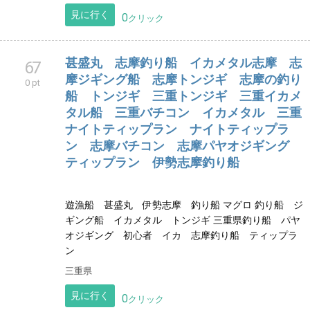
す。 釣り具レンタルあり、手ぶらでOK、初心者OK. 女
性講師が親切丁寧にお手伝いいたします。
愛知県
見に行く
0
クリック
セブ島マクタン島のダイビング、アイラン
65
ドホッピングは、フリークルーダイビング
0 pt
センター
ダイビングやアイランドホッピングのマリンアクティ
ビティはもちろん、観光等も受付中！！ セブ島旅行を
充実させるためのご相談やご質問、お問合せお待ちし
ています。
見に行く
0
クリック