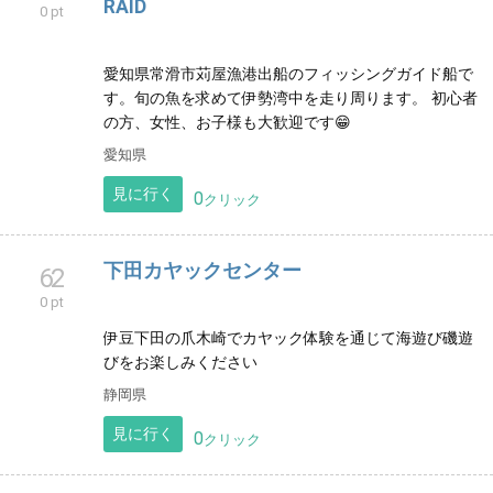
岩手県
見に行く
0
クリック
茶道体験 CLEAR
59
0 pt
嵐山から車で10分の梅宮大社で茶道体験＆お庭散策の
体験 1名様~25名様まで、プライベート茶道体験です。
京都府
見に行く
0
クリック
伊勢湾ボートフィッシングガイド ALL
61
RAID
0 pt
愛知県常滑市苅屋漁港出船のフィッシングガイド船で