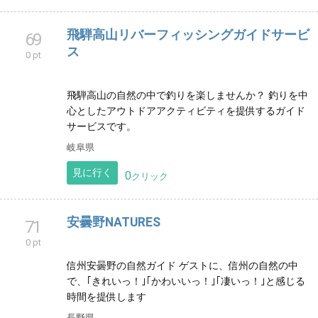
甚盛丸 志摩釣り船 イカメタル志摩 志
67
摩ジギング船 志摩トンジギ 志摩の釣り
0 pt
船 トンジギ 三重トンジギ 三重イカメ
タル船 三重バチコン イカメタル 三重
ナイトティップラン ナイトティップラ
ン 志摩バチコン 志摩パヤオジギング
ティップラン 伊勢志摩釣り船
遊漁船 甚盛丸 伊勢志摩 釣り船 マグロ 釣り船 ジ
ギング船 イカメタル トンジギ 三重県釣り船 パヤ
オジギング 初心者 イカ 志摩釣り船 ティップラ
ン
三重県
見に行く
0
クリック
飛騨高山リバーフィッシングガイドサービ
69
ス
0 pt