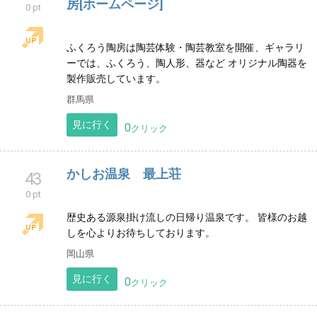
愛知県
見に行く
0
クリック
かしまRCサーキット
39
0 pt
茨城県鹿嶋市に誕生した1/10電動RCカー本格オフロー
ドサーキットです。ラジコンを走らせる楽しさを追求
しました。
茨城県
見に行く
0
クリック
群馬で陶芸体験・陶芸教室なら ふくろう陶
41
房[ホームページ]
0 pt
ふくろう陶房は陶芸体験・陶芸教室を開催、ギャラリ