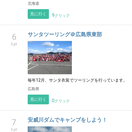
北海道
見に行く
9
クリック
サンタツーリング＠広島県東部
6
5 pt
毎年12月、サンタ衣装でツーリングを行っています。
広島県
見に行く
0
クリック
安威川ダムでキャンプをしよう！
7
5 pt