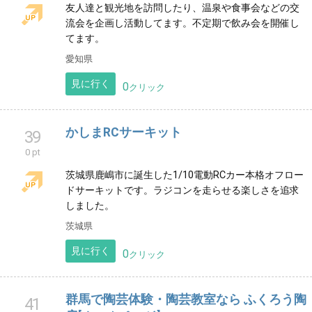
見に行く
0
クリック
久慈市の遊漁船 第七栄福丸
36
0 pt
北三陸久慈市を中心に遊漁船をしております！楽しく
釣りをエスコートさせていただきますのでぜひ宜しく
お願い致します！
岩手県
見に行く
0
クリック
グルメ＆イベントサークル若鯱会
37
0 pt
友人達と観光地を訪問したり、温泉や食事会などの交
流会を企画し活動してます。不定期で飲み会を開催し
てます。