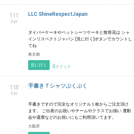
0 pt
名古屋にある小さな雑貨屋のnuit.（ニュイ）です。 雑
貨、アクセサリー、フラワーベース、あみぐるみ、ハ
ンドメイドの一点ものなどをお取り扱いしておりま
す。
愛知県
見に行く
0
クリック
LLC ShineRespectJapan
111
0 pt
ダイパーケーキやペットシーツケーキと散骨花は シャ
インリスペクトジャパン [見に行く]ボタンでカウントし
てね
東京都
見に行く
0
クリック