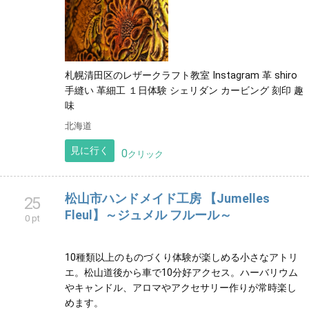
leathercraft-shiro
24
0 pt
札幌清田区のレザークラフト教室 Instagram 革 shiro
手縫い 革細工 １日体験 シェリダン カービング 刻印 趣
味
北海道
見に行く
0
クリック
松山市ハンドメイド工房 【Jumelles
25
Fleul】～ジュメル フルール～
0 pt