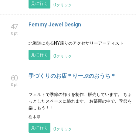
zakka & accessory noefuu（ノエフゥ）
40
0 pt
豊中上野坂2-1-7パルシェ上野坂103
見に行く
0
クリック
Femmy Jewel Design
47
0 pt
北海道にあるNY帰りのアクセサリーアーティスト
見に行く
0
クリック
手づくりのお店＊りーぷのおうち＊