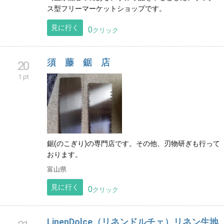
ス型フリーマーケットショップです。
見に行く
0
クリック
須 藤 鋸 店
20
1 pt
鋸(のこぎり)の専門店です。その他、刃物研ぎも行って
おります。
富山県
見に行く
0
クリック
LinenDolce（リネンドルチェ）リネン生地