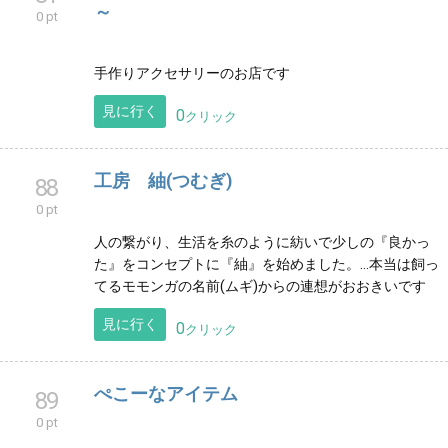
0 pt
鳥取県米子市 プリザーブドフラワーの教室
鳥取県
見に行く
0
クリック
ACCESSORY SHOP ～ Asuka
81
～
0 pt
手作りアクセサリーのお店です
見に行く
0
クリック
工房 紬(つむぎ)
88
0 pt
人の繋がり、生活を糸のように紡いで少しの『良かっ