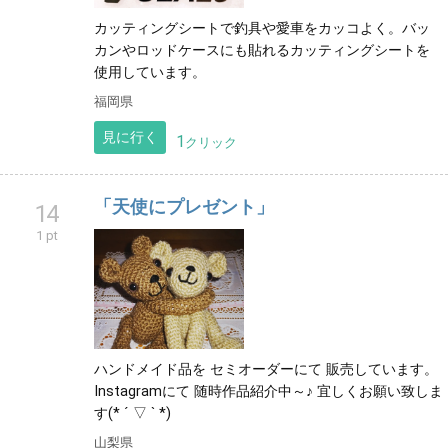
カッティングシートで釣具や愛車をカッコよく。バッ
カンやロッドケースにも貼れるカッティングシートを
使用しています。
福岡県
見に行く
1
クリック
「天使にプレゼント」
14
1 pt
ハンドメイド品を セミオーダーにて 販売しています。
Instagramにて 随時作品紹介中～♪ 宜しくお願い致しま
す(* ´ ▽ ` *)
山梨県