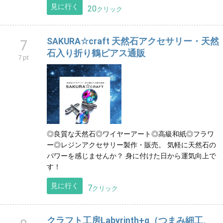
見に行く
20
クリック
SAKURA☆craft 天然石アクセサリー・天然
7
石入り折り鶴ピアス通販
7 pt
◎良質な天然石◎ワイヤーアート◎高級和紙◎フラワ
ー◎レジンアクセサリー製作・販売。 気軽に天然石の
パワーを感じませんか？ 身に付けた日から運気向上で
す！
見に行く
7
クリック
クラフト工房Labyrinth+α（つまみ細工、