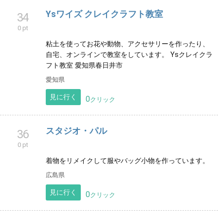
0 pt
お花のアレンジメント、ハーバリウム、サンキャッチ
ャーやレジンに加えて、木の雑貨もお届けできます。
なんでも出てくるよろず屋mimosaです。
千葉県
見に行く
0
クリック
Ysワイズ クレイクラフト教室
34
0 pt
粘土を使ってお花や動物、アクセサリーを作ったり、
自宅、オンラインで教室をしています。 Ysクレイクラ
フト教室 愛知県春日井市
愛知県
見に行く
0
クリック