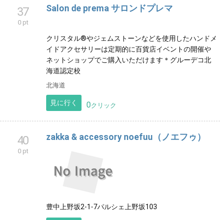
スタジオ・パル
36
0 pt
着物をリメイクして服やバッグ小物を作っています。
広島県
見に行く
0
クリック
Salon de prema サロンドプレマ
37
0 pt
クリスタル®︎やジェムストーンなどを使用したハンドメ
イドアクセサリーは定期的に百貨店イベントの開催や
ネットショップでご購入いただけます＊グルーデコ北
海道認定校
北海道
見に行く
0
クリック