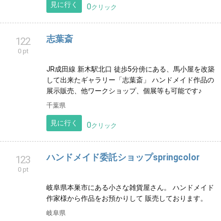
手書きＴシャツぷくぷく
118
0 pt
手書きですので完全なオリジナル１枚からご注文頂け
ます。 ご出産のお祝いやチームやクラスでお揃い 運動
会や還暦などのお祝いにもご利用頂いてます。
大阪府
見に行く
0
クリック
志葉斎
122
0 pt
JR成田線 新木駅北口 徒歩5分傍にある、馬小屋を改築
して出来たギャラリー「志葉斎」 ハンドメイド作品の
展示販売、他ワークショップ、個展等も可能です♪
千葉県
見に行く