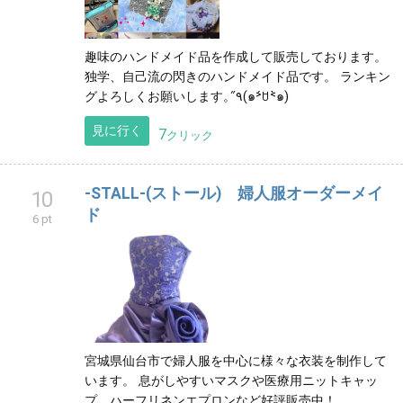
趣味のハンドメイド品を作成して販売しております。
独学、自己流の閃きのハンドメイド品です。 ランキン
グよろしくお願いします。٩̋(๑˃́ꇴ˂̀๑)
見に行く
7
クリック
-STALL-(ストール) 婦人服オーダーメイ
10
ド
6 pt
宮城県仙台市で婦人服を中心に様々な衣装を制作して
います。 息がしやすいマスクや医療用ニットキャッ
プ、ハーフリネンエプロンなど好評販売中！