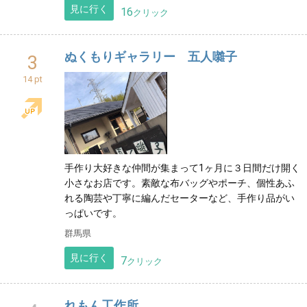
見に行く
16
クリック
ぬくもりギャラリー 五人囃子
3
14 pt
手作り大好きな仲間が集まって1ヶ月に３日間だけ開く
小さなお店です。素敵な布バッグやポーチ、個性あふ
れる陶芸や丁寧に編んだセーターなど、手作り品がい
っぱいです。
群馬県
見に行く
7
クリック
れもん工作所