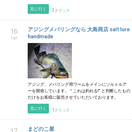
見に行く
2
クリック
アジングメバリングなら 大島商店 salt lure
16
handmade
1 pt
アジング、メバリング用ワームをメインにソルトルア
ーを開発しています。＂これは釣れる!” と判断したもの
だけをお客様に販売させていただいております。
見に行く
1
クリック
まどのこ屋
17