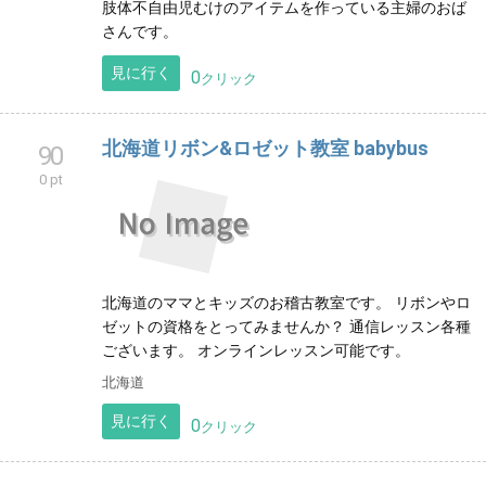
た』をコンセプトに『紬』を始めました。…本当は飼っ
てるモモンガの名前(ムギ)からの連想がおおきいです
見に行く
0
クリック
ぺこーなアイテム
89
0 pt
肢体不自由児むけのアイテムを作っている主婦のおば
さんです。
見に行く
0
クリック
北海道リボン&ロゼット教室 babybus
90
0 pt