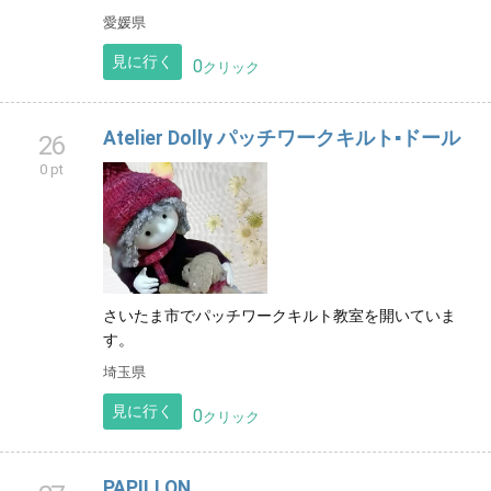
10種類以上のものづくり体験が楽しめる小さなアトリ
エ。松山道後から車で10分好アクセス。ハーバリウム
やキャンドル、アロマやアクセサリー作りが常時楽し
めます。
愛媛県
見に行く
0
クリック
Atelier Dolly パッチワークキルト▪ドール
26
0 pt