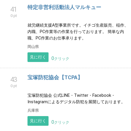
ふくろうの家は、長崎県大村市にある特定非営利活動
法人きらりが運営を行っている就労継続支援Ｂ型事業
所です。 お問い合わせは0957-46-5966まで！
長崎県
見に行く
0
クリック
特定非営利活動法人マルキュー
41
0 pt
就労継続支援A型事業所です。イチゴ生産販売、稲作、
内職、PC作業等の作業を行っております。 簡単な内
職、PC作業のお仕事承ります。
岡山県
見に行く
0
クリック
宝塚防犯協会【TCPA】
43