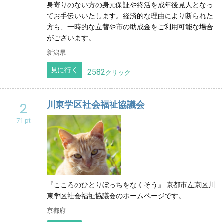
身寄りのない方の身元保証や終活を成年後見人となっ
てお手伝いいたします。経済的な理由により断られた
方も、一時的な立替や市の助成金をご利用可能な場合
がございます。
新潟県
見に行く
2582
クリック
川東学区社会福祉協議会
2
71 pt
『こころのひとりぼっちをなくそう』 京都市左京区川
東学区社会福祉協議会のホームページです。
京都府