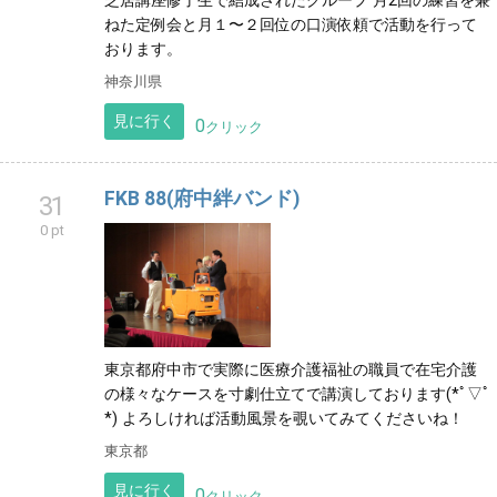
芝居講座修了生で結成されたグループ 月2回の練習を兼
ねた定例会と月１〜２回位の口演依頼で活動を行って
おります。
神奈川県
見に行く
0
クリック
FKB 88(府中絆バンド)
31
0 pt
東京都府中市で実際に医療介護福祉の職員で在宅介護
の様々なケースを寸劇仕立てで講演しております(*ﾟ▽ﾟ
*) よろしければ活動風景を覗いてみてくださいね！
東京都
見に行く
0
クリック