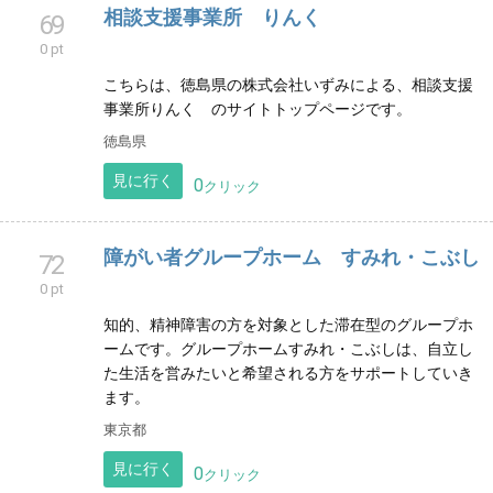
フィンランド療育 のびるKIDS
65
0 pt
総合福祉サービスです。親のための学びやオンライン
療育メタバース校、新しい形のオンライン就労サービ
スメタバースエリアを運営しています。
見に行く
0
クリック
相談支援事業所 りんく
69
0 pt
こちらは、徳島県の株式会社いずみによる、相談支援
事業所りんく のサイトトップページです。
徳島県
見に行く
0
クリック
障がい者グループホーム すみれ・こぶし