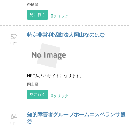
0
クリック
ころりんく
50
0 pt
地域のために何ができることはないかと考え、誰でも
気軽に集える居場所「ころりんく」を開催することに
なりました。 お弁当販売やイベント等を準備してお待
ちしています
奈良県
見に行く
0
クリック
特定非営利活動法人岡山なのはな
52
0 pt