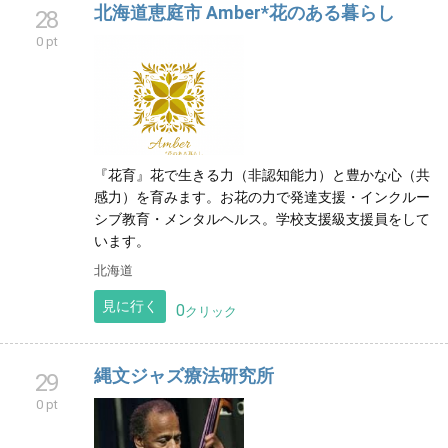
北海道恵庭市 Amber*花のある暮らし
28
0 pt
『花育』花で生きる力（非認知能力）と豊かな心（共
感力）を育みます。お花の力で発達支援・インクルー
シブ教育・メンタルヘルス。学校支援級支援員をして
います。
北海道
見に行く
0
クリック
縄文ジャズ療法研究所
29
0 pt