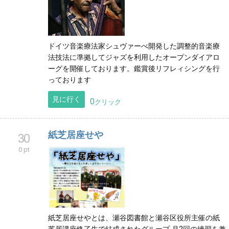
ドイツ音楽療法家シュヴァーべ開発した調整的音楽療
法技法に準拠してジャズを利用したオープンダイアロ
ーグを開催しております。鑑賞後リフレィシングを行
っております
見に行く
0
クリック
紙芝居座せや
30
0 pt
紙芝居座せやとは、瀬谷図書館と瀬谷区役所主催の紙