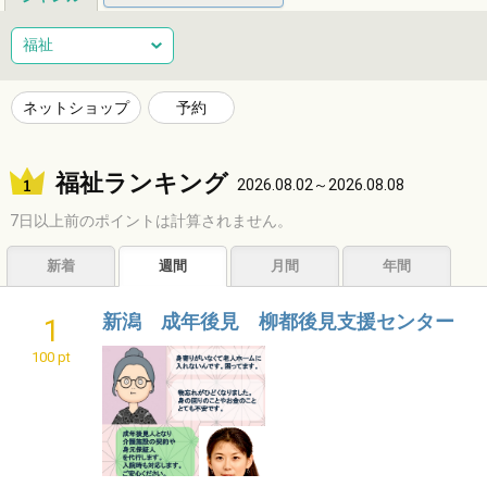
総合
健康
整体
ヘアサロン
福祉
ネイルサロン
エステサロン
リラクゼーション
習い事
ネットショップ
予約
音楽教室
スポーツ
ハンドメイド
レジャー
福祉ランキング
ショッピング
グルメ
居酒屋
ビジネス
2026.08.02～2026.08.08
7日以上前のポイントは計算されません。
サービス
子育て
福祉
アニマル
占い
新着
週間
月間
年間
エンタメ
アーティスト
クリエイター
その他
新潟 成年後見 柳都後見支援センター
1
100 pt