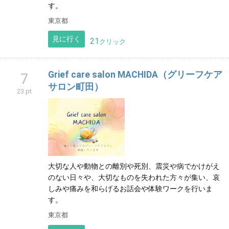
す。
東京都
見に行く
21
クリック
Grief care salon MACHIDA（グリーフケア
7
サロン町田）
23 pt
大切な人や動物との離別や死別、震災や病でかけがえ
のない日々や、大切なものを失われた方々が集い、哀
しみや痛みを和らげるお話会や体験ワークを行いま
す。
東京都