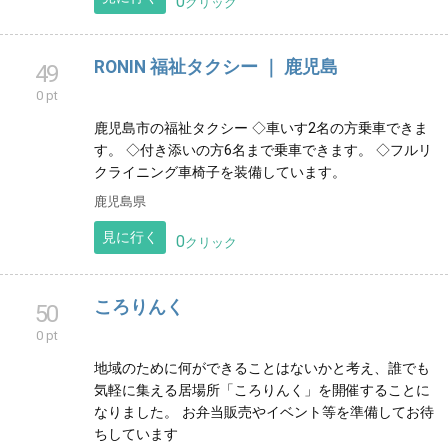
0 pt
新型コロナワクチン長期副反応「ワクチン後遺症」の
患者さんに役立つ情報を掲載しています。東海地方患
者の会です。全国の皆様も是非ご覧ください。
愛知県
見に行く
0
クリック
RONIN 福祉タクシー ｜ 鹿児島
49
0 pt
鹿児島市の福祉タクシー ◇車いす2名の方乗車できま
す。 ◇付き添いの方6名まで乗車できます。 ◇フルリ
クライニング車椅子を装備しています。
鹿児島県
見に行く