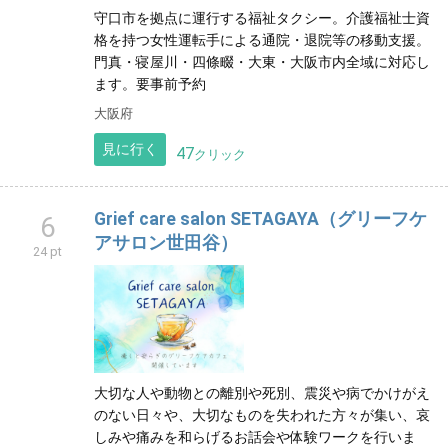
守口市を拠点に運行する福祉タクシー。介護福祉士資
格を持つ女性運転手による通院・退院等の移動支援。
門真・寝屋川・四條畷・大東・大阪市内全域に対応し
ます。要事前予約
大阪府
見に行く
47
クリック
Grief care salon SETAGAYA（グリーフケ
6
アサロン世田谷）
24 pt
大切な人や動物との離別や死別、震災や病でかけがえ
のない日々や、大切なものを失われた方々が集い、哀
しみや痛みを和らげるお話会や体験ワークを行いま