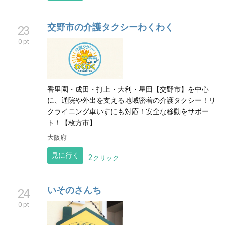
交野市の介護タクシーわくわく
23
0 pt
香里園・成田・打上・大利・星田【交野市】を中心
に、通院や外出を支える地域密着の介護タクシー！リ
クライニング車いすにも対応！安全な移動をサポー
ト！【枚方市】
大阪府
見に行く
2
クリック
いそのさんち
24
0 pt