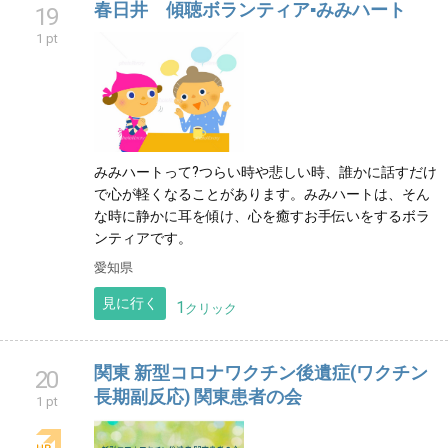
春日井 傾聴ボランティア▪みみハート
19
1 pt
みみハートって?つらい時や悲しい時、誰かに話すだけ
で心が軽くなることがあります。みみハートは、そん
な時に静かに耳を傾け、心を癒すお手伝いをするボラ
ンティアです。
愛知県
見に行く
1
クリック
関東 新型コロナワクチン後遺症(ワクチン
20
長期副反応) 関東患者の会
1 pt