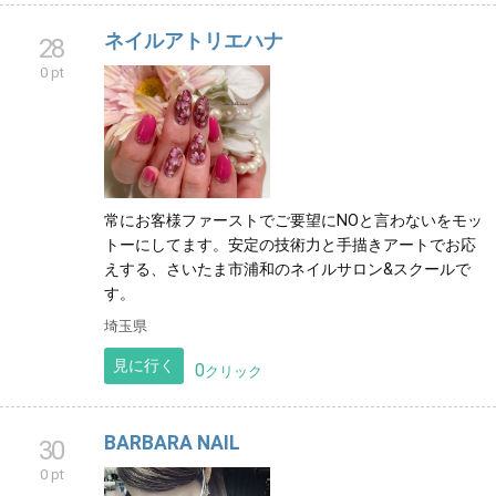
ネイルアトリエハナ
28
0 pt
常にお客様ファーストでご要望にNOと言わないをモッ
トーにしてます。安定の技術力と手描きアートでお応
えする、さいたま市浦和のネイルサロン&スクールで
す。
埼玉県
見に行く
0
クリック
BARBARA NAIL
30
0 pt