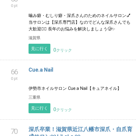
0 pt
噛み癖・むしり癖・深爪さんのためのネイルサロン💅
当サロンは【深爪専門店】なのでどんな深爪さんでも
大歓迎🙋‍♀️ 長年のお悩みを解決しましょう🥲✨
滋賀県
見に行く
0
クリック
Cue.a Nail
66
0 pt
伊勢市ネイルサロン Cue.a Nail【キュアネイル】
三重県
見に行く
0
クリック
深爪卒業！滋賀県近江八幡市深爪・自爪育
70