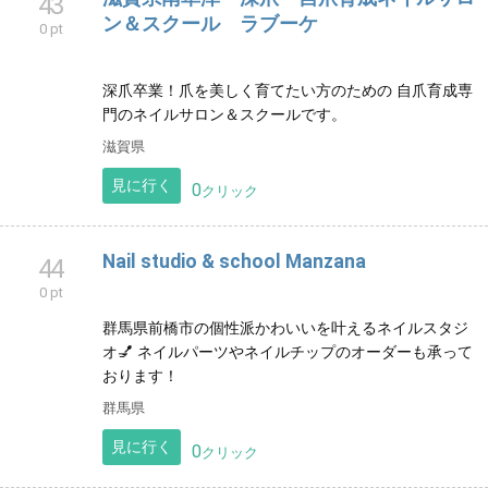
43
ン＆スクール ラブーケ
0 pt
深爪卒業！爪を美しく育てたい方のための 自爪育成専
門のネイルサロン＆スクールです。
滋賀県
見に行く
0
クリック
Nail studio & school Manzana
44
0 pt
群馬県前橋市の個性派かわいいを叶えるネイルスタジ
オ💅 ネイルパーツやネイルチップのオーダーも承って
おります！
群馬県
見に行く
0
クリック