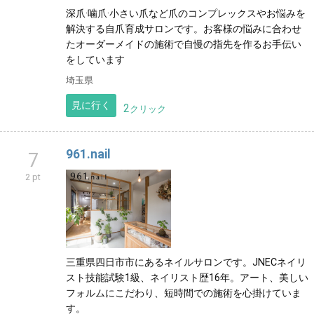
深爪·噛爪·小さい爪など爪のコンプレックスやお悩みを
解決する自爪育成サロンです。お客様の悩みに合わせ
たオーダーメイドの施術で自慢の指先を作るお手伝い
をしています
埼玉県
見に行く
2
クリック
961.nail
7
2 pt
三重県四日市市にあるネイルサロンです。JNECネイリ
スト技能試験1級、ネイリスト歴16年。アート、美しい
フォルムにこだわり、短時間での施術を心掛けていま
す。