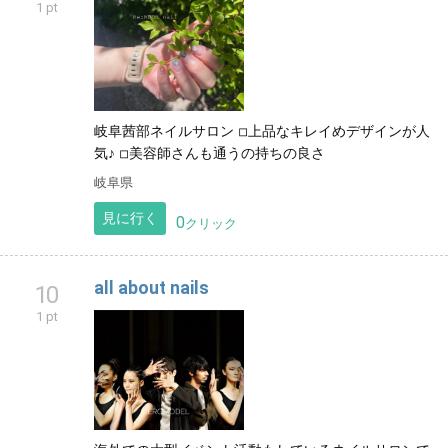
1 pt
岐阜茜部ネイルサロン ◽︎上品なキレイめデザインが人
気♪ ◽︎美容師さんも通うの持ちの良さ
岐阜県
見に行く
0
クリック
all about nails
10
1 pt