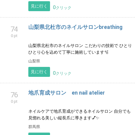
見に行く
0
クリック
山梨県北杜市のネイルサロンbreathing
74
0 pt
山梨県北杜市のネイルサロン こだわりの技術で ひとり
ひとり心を込めて丁寧に施術しています🫧
山梨県
見に行く
0
クリック
地爪育成サロン en nail atelier
76
0 pt
ネイルケアで地爪育成ができるネイルサロン 自分でも
見惚れる美しい縦長爪に導きます💅✨
群馬県