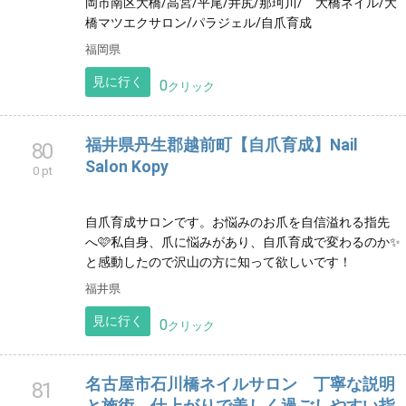
岡市南区大橋/高宮/平尾/井尻/那珂川/ 大橋ネイル/大
橋マツエクサロン/パラジェル/自爪育成
福岡県
見に行く
0
クリック
福井県丹生郡越前町【自爪育成】Nail
80
Salon Kopy
0 pt
自爪育成サロンです。お悩みのお爪を自信溢れる指先
へ🩷私自身、爪に悩みがあり、自爪育成で変わるのか✨
と感動したので沢山の方に知って欲しいです！
福井県
見に行く
0
クリック
名古屋市石川橋ネイルサロン 丁寧な説明
81