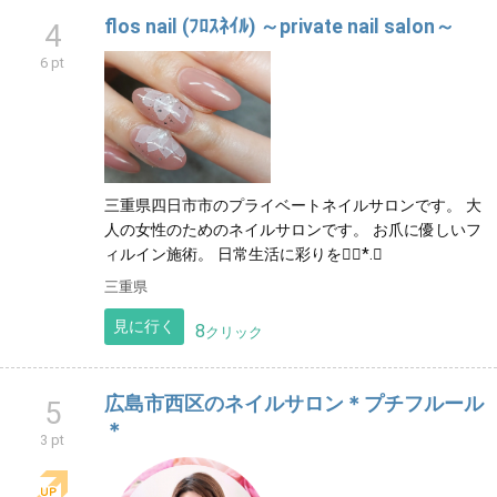
flos nail (ﾌﾛｽﾈｲﾙ) ～private nail salon～
4
6 pt
三重県四日市市のプライベートネイルサロンです。 大
人の女性のためのネイルサロンです。 お爪に優しいフ
ィルイン施術。 日常生活に彩りを❁⃘*.ﾟ
三重県
見に行く
8
クリック
広島市西区のネイルサロン＊プチフルール
5
＊
3 pt