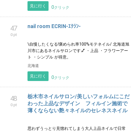
見に行く
0
クリック
nail room ECRIN-ｴｸﾗﾝ-
47
0 pt
\自慢したくなる!褒められ率100%モテネイル/ 北海道旭
川市にあるネイルサロンです💅 ・上品 ・フラワーアー
ト ・シンプル が得意。
北海道
見に行く
0
クリック
栃木市ネイルサロン/美しいフォルムにこだ
48
わった上品なデザイン フィルイン施術で
0 pt
薄くならない艶々ネイルのセレネスネイル
思わずうっとり見惚れてしまう大人上品ネイルで日常