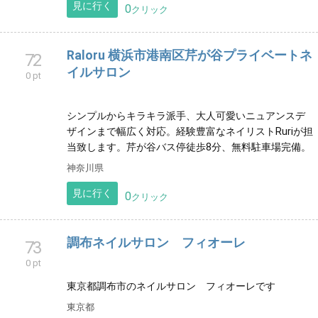
見に行く
0
クリック
Raloru 横浜市港南区芹が谷プライベートネ
72
イルサロン
0 pt
シンプルからキラキラ派手、大人可愛いニュアンスデ
ザインまで幅広く対応。経験豊富なネイリストRuriが担
当致します。芹が谷バス停徒歩8分、無料駐車場完備。
神奈川県
見に行く
0
クリック
調布ネイルサロン フィオーレ
73
0 pt
東京都調布市のネイルサロン フィオーレです
東京都