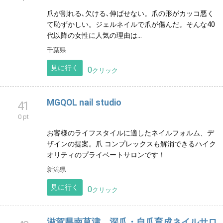
爪が割れる､欠ける､伸ばせない。爪の形がカッコ悪く
て恥ずかしい。ジェルネイルで爪が傷んだ。そんな40
代以降の女性に人気の理由は…
千葉県
見に行く
0
クリック
MGQOL nail studio
41
0 pt
お客様のライフスタイルに適したネイルフォルム、デ
ザインの提案。爪 コンプレックスも解消できるハイク
オリティのプライベートサロンです！
新潟県
見に行く
0
クリック
滋賀県南草津 深爪・自爪育成ネイルサロ