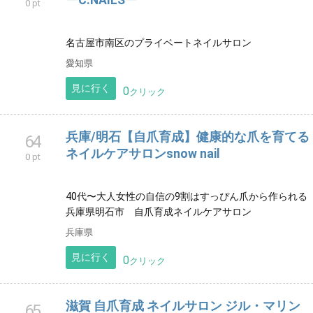
ーC.NAILSー
0 pt
名古屋市南区のプライベートネイルサロン
愛知県
見に行く
0
クリック
兵庫/明石【自爪育成】健康的な爪を育てる
64
ネイルケアサロンsnow nail
0 pt
40代〜大人女性の自信の9割はすっぴん爪から作られる
兵庫県明石市 自爪育成ネイルケアサロン
兵庫県
見に行く
0
クリック
滋賀 自爪育成 ネイルサロン ジル・マリン
65