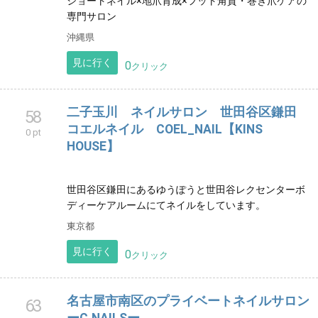
ショートネイル×地爪育成×フット角質・巻き爪ケアの
専門サロン
沖縄県
見に行く
0
クリック
二子玉川 ネイルサロン 世田谷区鎌田
58
コエルネイル COEL_NAIL【KINS
0 pt
HOUSE】
世田谷区鎌田にあるゆうぽうと世田谷レクセンターボ
ディーケアルームにてネイルをしています。
東京都
見に行く
0
クリック
名古屋市南区のプライベートネイルサロン
63