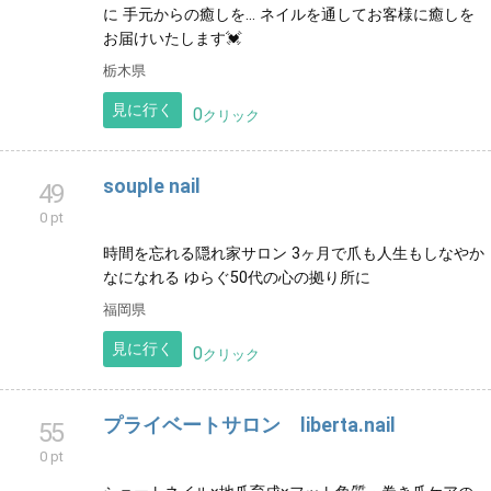
に 手元からの癒しを... ネイルを通してお客様に癒しを
お届けいたします💓
栃木県
見に行く
0
クリック
souple nail
49
0 pt
時間を忘れる隠れ家サロン 3ヶ月で爪も人生もしなやか
なになれる ゆらぐ50代の心の拠り所に
福岡県
見に行く
0
クリック
プライベートサロン liberta.nail
55
0 pt