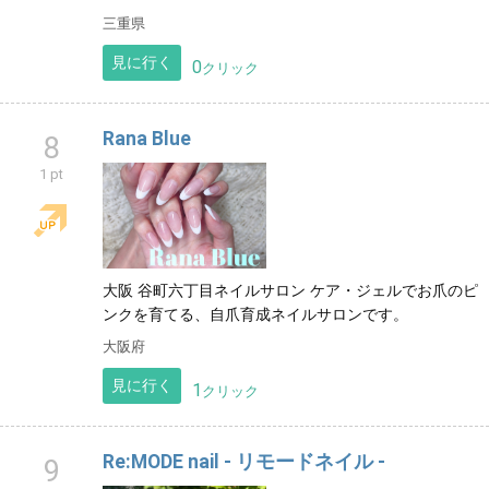
三重県
見に行く
0
クリック
Rana Blue
8
1 pt
大阪 谷町六丁目ネイルサロン ケア・ジェルでお爪のピ
ンクを育てる、自爪育成ネイルサロンです。
大阪府
見に行く
1
クリック
Re:MODE nail - リモードネイル -
9