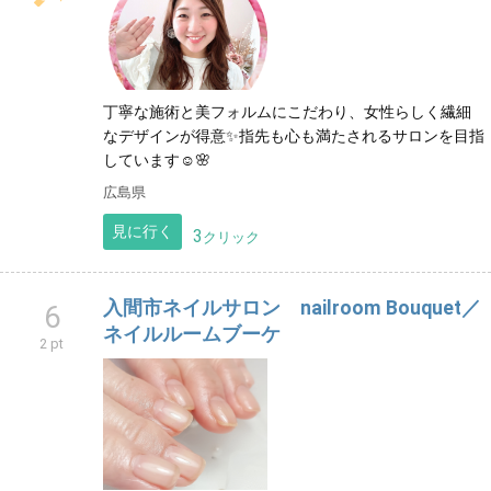
丁寧な施術と美フォルムにこだわり、女性らしく繊細
なデザインが得意✨指先も心も満たされるサロンを目指
しています☺️🌸
広島県
見に行く
3
クリック
入間市ネイルサロン nailroom Bouquet／
6
ネイルルームブーケ
2 pt