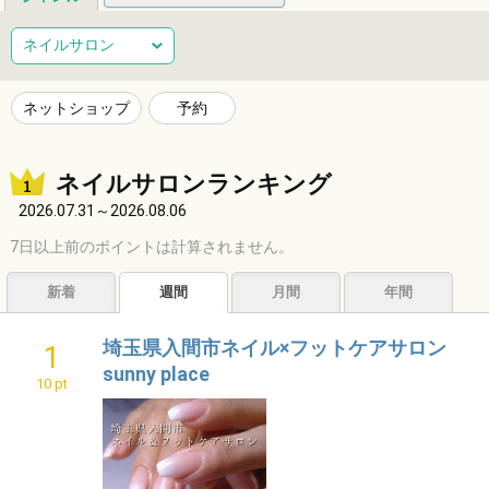
総合
健康
整体
ヘアサロン
ネイルサロン
ネイルサロン
エステサロン
リラクゼーション
習い事
ネットショップ
予約
音楽教室
スポーツ
ハンドメイド
レジャー
ネイルサロンランキング
ショッピング
グルメ
居酒屋
ビジネス
2026.07.31～2026.08.06
サービス
子育て
福祉
アニマル
占い
7日以上前のポイントは計算されません。
エンタメ
アーティスト
クリエイター
その他
新着
週間
月間
年間
埼玉県入間市ネイル×フットケアサロン
1
sunny place
10 pt