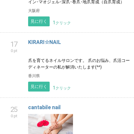
イン･マオジェル･深爪･巻爪･地爪育成（自爪育成）
大阪府
見に行く
1
クリック
KIRARI☆NAIL
17
0 pt
爪を育てるネイルサロンです。 爪のお悩み、爪活コー
ディネーターの私が解消いたします(^^)
香川県
見に行く
1
クリック
cantabile nail
25
0 pt