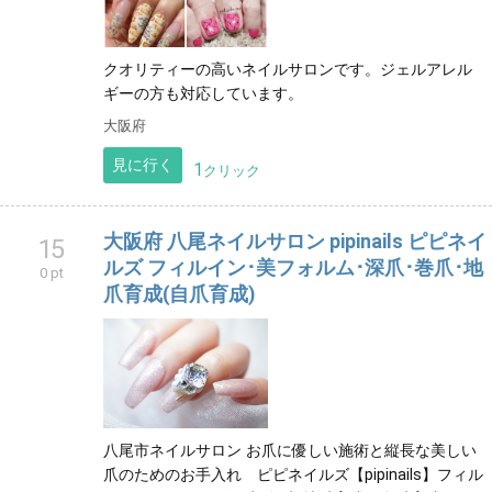
クオリティーの高いネイルサロンです。ジェルアレル
ギーの方も対応しています。
大阪府
見に行く
1
クリック
大阪府 八尾ネイルサロン pipinails ピピネイ
15
ルズ フィルイン･美フォルム･深爪･巻爪･地
0 pt
爪育成(自爪育成)
八尾市ネイルサロン お爪に優しい施術と縦長な美しい
爪のためのお手入れ ピピネイルズ【pipinails】フィル