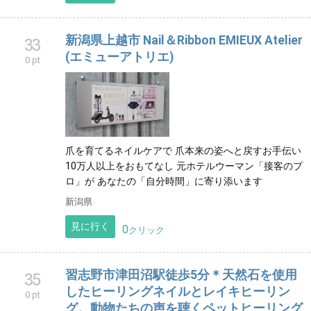
新潟県上越市 Nail＆Ribbon EMIEUX Atelier
33
(エミューアトリエ)
0 pt
爪を育てるネイルケアで 爪本来の姿へと戻すお手伝い
10万人以上をおもてなし 元ホテルウーマン「接客のプ
ロ」が あなたの「自分時間」に寄り添います
新潟県
見に行く
0
クリック
習志野市津田沼駅徒歩5分＊天然石を使用
35
したヒーリングネイルとレイキヒーリン
0 pt
グ。動物たちの声を聴くペットヒーリング