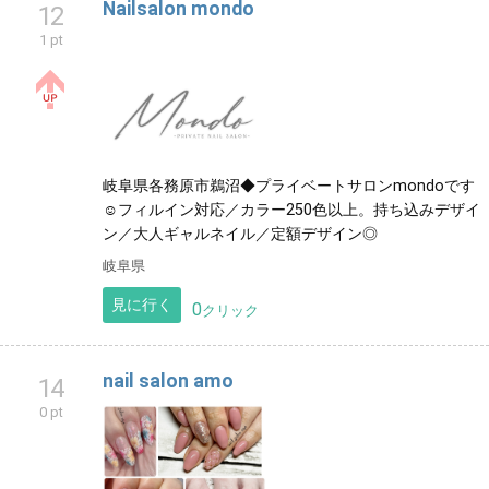
Nailsalon mondo
12
1 pt
岐阜県各務原市鵜沼◆プライベートサロンmondoです
☺︎フィルイン対応／カラー250色以上。持ち込みデザイ
ン／大人ギャルネイル／定額デザイン◎
岐阜県
見に行く
0
クリック
nail salon amo
14
0 pt