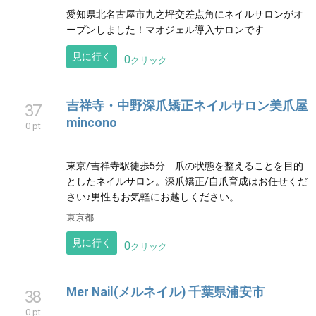
愛知県北名古屋市九之坪交差点角にネイルサロンがオ
ープンしました！マオジェル導入サロンです
見に行く
0
クリック
吉祥寺・中野深爪矯正ネイルサロン美爪屋
37
mincono
0 pt
東京/吉祥寺駅徒歩5分 爪の状態を整えることを目的
としたネイルサロン。深爪矯正/自爪育成はお任せくだ
さい♪男性もお気軽にお越しください。
東京都
見に行く
0
クリック
Mer Nail(メルネイル) 千葉県浦安市
38
0 pt