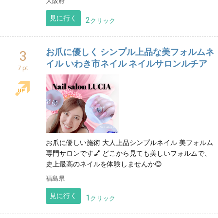
大阪府
見に行く
2
クリック
お爪に優しく シンプル上品な美フォルムネ
3
イル いわき市ネイル ネイルサロンルチア
7 pt
お爪に優しい施術 大人上品シンプルネイル 美フォルム
専門サロンです💅 どこから見ても美しいフォルムで、
史上最高のネイルを体験しませんか😊
福島県
見に行く
1
クリック