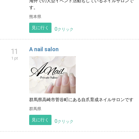
海外での大型イベント活動もしているネイルサロンで
す。
熊本県
見に行く
0
クリック
A nail salon
11
1 pt
群馬県高崎市菅谷町にある自爪育成ネイルサロンです
群馬県
見に行く
0
クリック