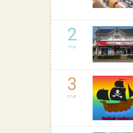
2
30 pt
3
21 pt