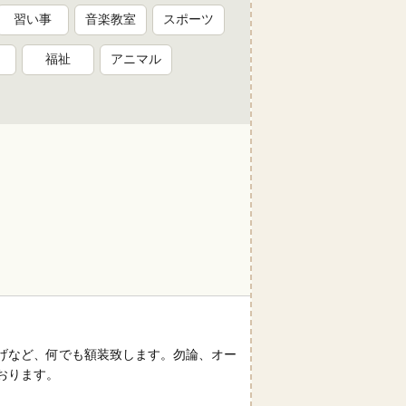
習い事
音楽教室
スポーツ
福祉
アニマル
げなど、何でも額装致します。勿論、オー
おります。