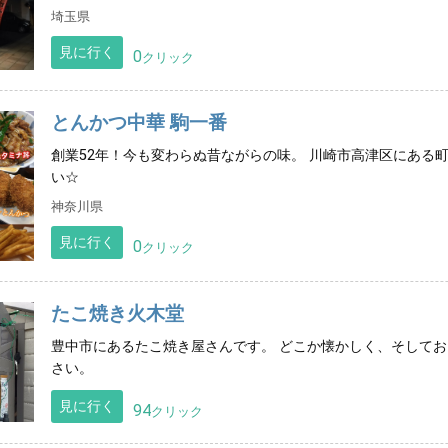
埼玉県
見に行く
0
クリック
とんかつ中華 駒一番
創業52年！今も変わらぬ昔ながらの味。 川崎市高津区にある町
い☆
神奈川県
見に行く
0
クリック
たこ焼き火木堂
豊中市にあるたこ焼き屋さんです。 どこか懐かしく、そしてお
さい。
見に行く
94
クリック