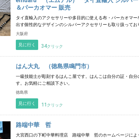
emuaru （エムアル） タイ直輸入 シル
＆パーカオマー 販売
タイ直輸入のアクセサリーや多目的に使える布・パーカオマー
出す個性的なデザインのシルバーアクセサリーも取り扱ってお
大阪府
見に行く
34
クリック
はん大丸 （徳島県鳴門市）
一級技能士が彫刻するはんこ屋です。はんこは自分の証・自分の
す。お気軽にご相談下さい。
徳島県
見に行く
11
クリック
路端中華 哲
大宮西口の下町中華料理店 路端中華 哲のホームページによ