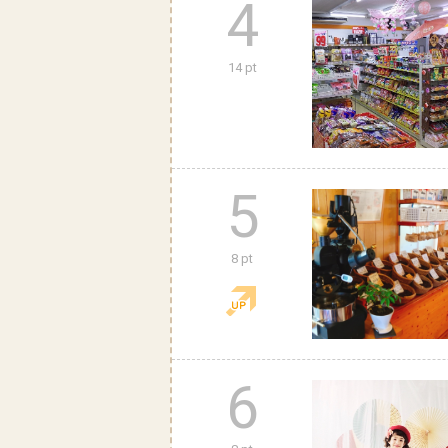
4
14 pt
5
8 pt
6