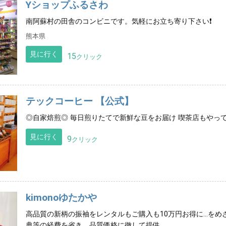
Yショップふるさわ
南阿蘇村の田舎のコンビニです。気軽にお立ち寄り下さい❗️
熊本県
見に行く
15
クリック
テックコーヒー 【公式】
◎自家焙煎◎ 毎日煎りたてで新鮮な豆をお届け 喫茶店もやって
見に行く
9
クリック
kimonoゆたかや
高品質の新柄の振袖をレンタルもご購入も10万円お得に…をめ
典等の経費を省き 品質価格に徹して提供。