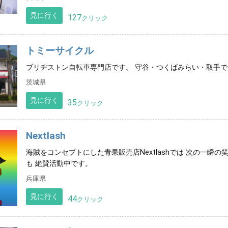
見に行く
127
クリック
トミーサイクル
ブリヂストン自転車専門店です。 守谷・つくばみらい・取手で
茨城県
見に行く
35
クリック
Nextlash
海賊をコンセプトにした青果販売店Nextlashでは 次の一瞬
も 絶賛活動中です。
兵庫県
見に行く
44
クリック