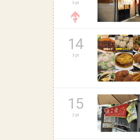
3 pt
14
3 pt
15
2 pt