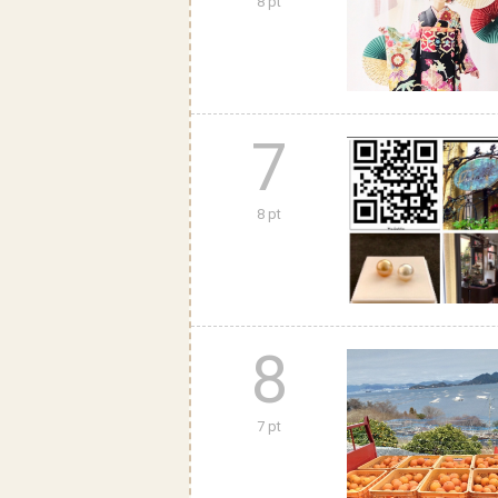
8 pt
7
8 pt
8
7 pt