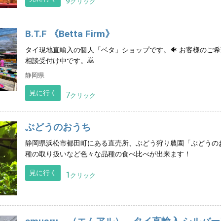
9
クリック
B.T.F 《Betta Firm》
タイ現地直輸入の個人「ベタ」ショップです。🐠 お客様のご
相談受付け中です。🙇
静岡県
見に行く
7
クリック
ぶどうのおうち
静岡県浜松市都田町にある直売所、ぶどう狩り農園「ぶどうの
種の取り扱いなど色々な品種の食べ比べが出来ます！
見に行く
1
クリック