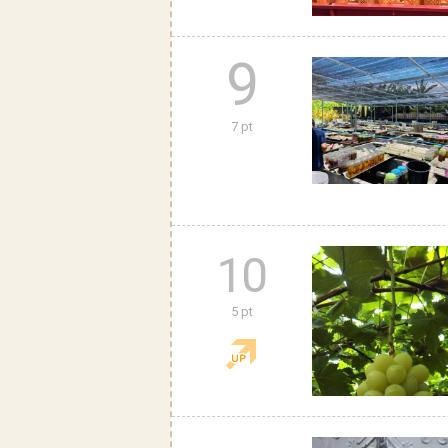
9
7 pt
10
5 pt