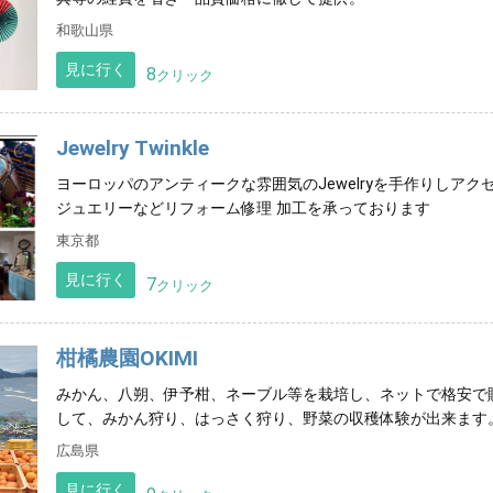
和歌山県
見に行く
8
クリック
Jewelry Twinkle
ヨーロッパのアンティークな雰囲気のJewelryを手作りしア
ジュエリーなどリフォーム修理 加工を承っております
東京都
見に行く
7
クリック
柑橘農園OKIMI
みかん、八朔、伊予柑、ネーブル等を栽培し、ネットで格安で
して、みかん狩り、はっさく狩り、野菜の収穫体験が出来ます
広島県
見に行く