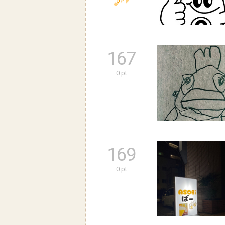
167
0 pt
169
0 pt