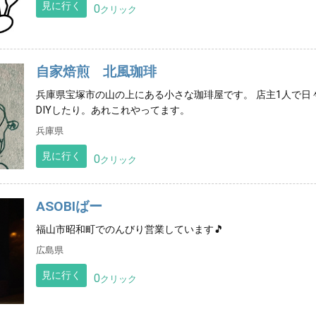
見に行く
0
クリック
自家焙煎 北風珈琲
兵庫県宝塚市の山の上にある小さな珈琲屋です。 店主1人で日
DIYしたり。あれこれやってます。
兵庫県
見に行く
0
クリック
ASOBIばー
福山市昭和町でのんびり営業しています🎵
広島県
見に行く
0
クリック