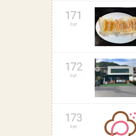
171
0 pt
172
0 pt
173
0 pt