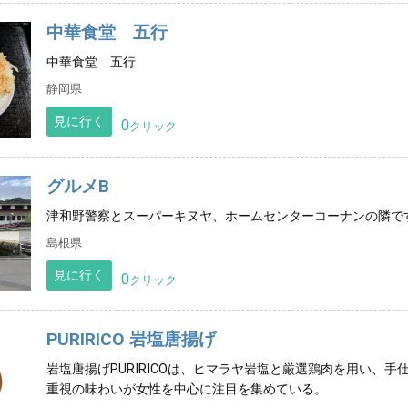
中華食堂 五行
中華食堂 五行
静岡県
見に行く
0
クリック
グルメB
津和野警察とスーパーキヌヤ、ホームセンターコーナンの隣です
島根県
見に行く
0
クリック
PURIRICO 岩塩唐揚げ
岩塩唐揚げPURIRICOは、ヒマラヤ岩塩と厳選鶏肉を用い、
重視の味わいが女性を中心に注目を集めている。