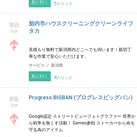
リラクゼーション
群馬県
見に行く
5
クリック
Bar 2nd. 〜Nara Tomio〜
854
0 pt
奈良市富雄駅近くで2000年にオープンしたLiveBarで
す！
グルメ
奈良県
見に行く
5
クリック
胎内市ハウスクリーニングクリーンライフ
855
タカ
0 pt
見積もり無料で新潟県内どこへでも伺います！親切丁
寧な作業で安心いただけます。