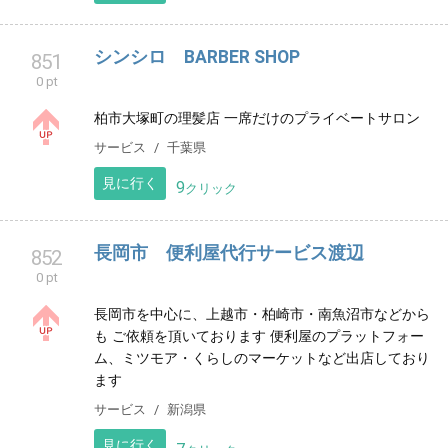
その他
千葉県
見に行く
11
クリック
Sachi Murakami
850
0 pt
さちのヨガサイト
健康
東京都
見に行く
9
クリック
シンシロ BARBER SHOP
851
0 pt
柏市大塚町の理髪店 一席だけのプライベートサロン
サービス
千葉県
見に行く
9
クリック