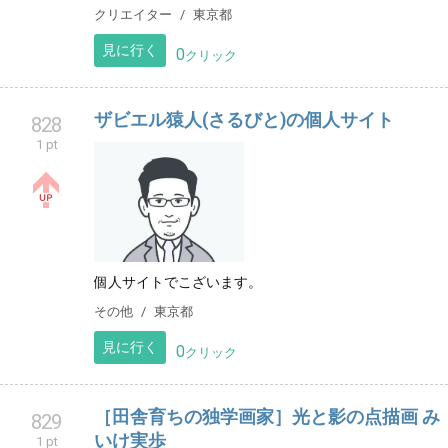
クリエイター
東京都
見に行く
0
クリック
ザビエル猿人(さるびと)の個人サイト
828
1 pt
個人サイトでこざいます。
その他
東京都
見に行く
0
クリック
［田舎育ちの独学画家］光と影の点描画 み
829
いけ実歩
1 pt