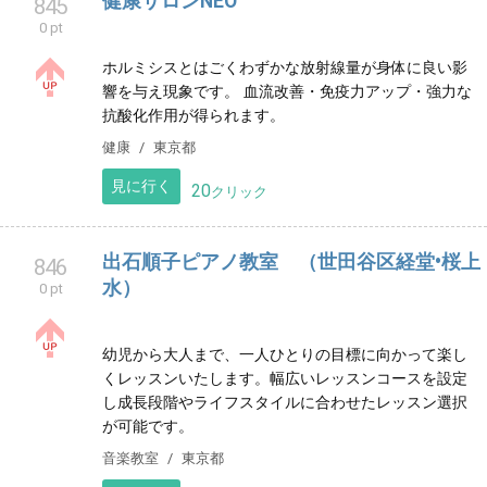
さいたま市南区で活動する女子ミニバスケットボール
チーム「浦和大里ミニバスケットボールスポーツ少年
団」です。浦和大里小学校体育館を拠点に活動してい
ます。
習い事
埼玉県
見に行く
0
クリック
健康サロンNEO
845
0 pt
ホルミシスとはごくわずかな放射線量が身体に良い影
響を与え現象です。 血流改善・免疫力アップ・強力な
抗酸化作用が得られます。
健康
東京都
見に行く
20
クリック