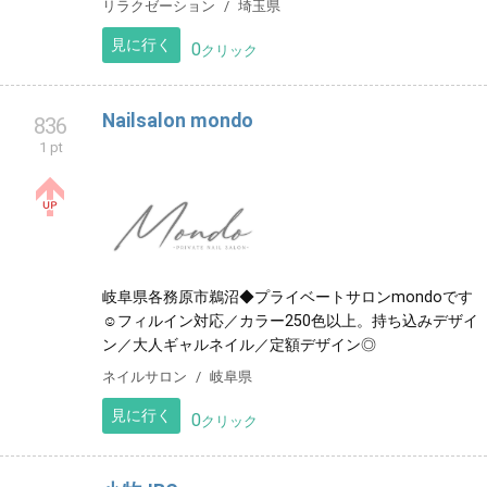
リラクゼーション
埼玉県
見に行く
0
クリック
Nailsalon mondo
836
1 pt
岐阜県各務原市鵜沼◆プライベートサロンmondoです
☺︎フィルイン対応／カラー250色以上。持ち込みデザイ
ン／大人ギャルネイル／定額デザイン◎
ネイルサロン
岐阜県
見に行く
0
クリック