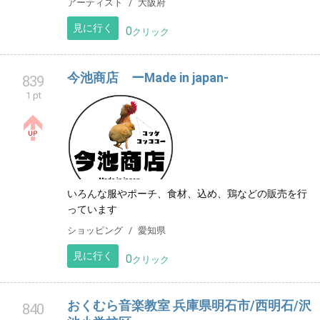
アーティスト
大阪府
見に行く
0
クリック
今池商店 ーMade in japan-
839
1 pt
いろんな服やポーチ、食材、込め、鶏などの販売を行
っています
ショッピング
愛知県
見に行く
0
クリック
おくむら音楽教室 兵庫県明石市/西明石/沢
840