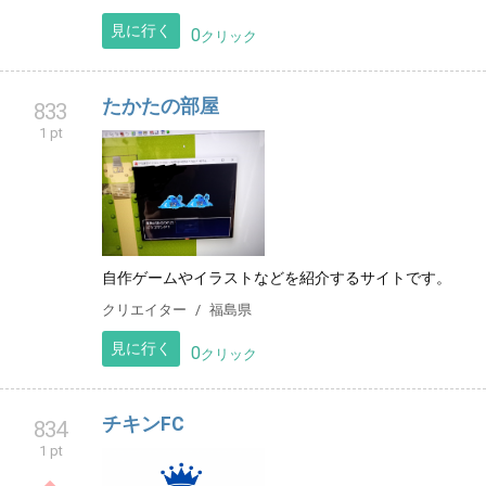
見に行く
0
クリック
たかたの部屋
833
1 pt
自作ゲームやイラストなどを紹介するサイトです。
クリエイター
福島県
見に行く
0
クリック
チキンFC
834
1 pt