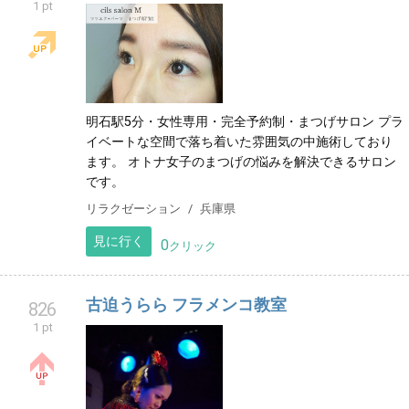
1 pt
明石駅5分・女性専用・完全予約制・まつげサロン プラ
イベートな空間で落ち着いた雰囲気の中施術しており
ます。 オトナ女子のまつげの悩みを解決できるサロン
です。
リラクゼーション
兵庫県
見に行く
0
クリック
古迫うらら フラメンコ教室
826
1 pt