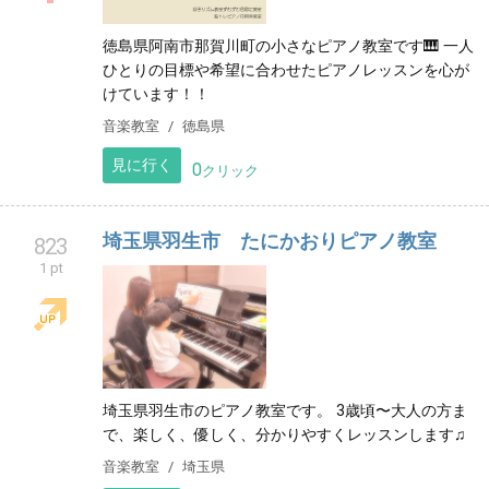
徳島県阿南市那賀川町の小さなピアノ教室です🎹 一人
ひとりの目標や希望に合わせたピアノレッスンを心が
けています！！
音楽教室
徳島県
見に行く
0
クリック
埼玉県羽生市 たにかおりピアノ教室
823
1 pt
埼玉県羽生市のピアノ教室です。 3歳頃〜大人の方ま
で、楽しく、優しく、分かりやすくレッスンします♫
音楽教室
埼玉県