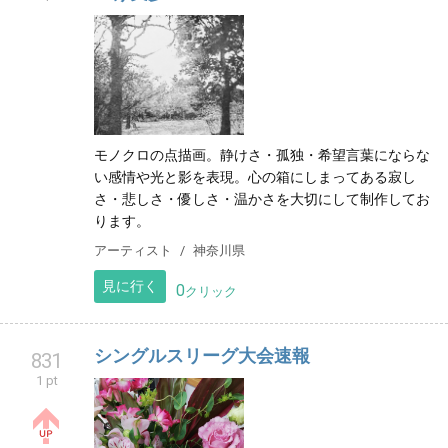
モノクロの点描画。静けさ・孤独・希望言葉にならな
い感情や光と影を表現。心の箱にしまってある寂し
さ・悲しさ・優しさ・温かさを大切にして制作してお
ります。
アーティスト
神奈川県
見に行く
0
クリック
シングルスリーグ大会速報
831
1 pt