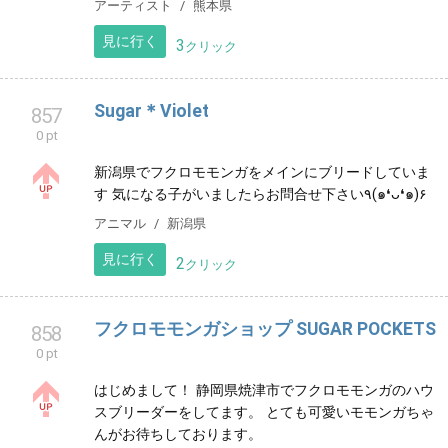
サービス
新潟県
見に行く
4
クリック
Progress BIGBAN (プログレスビッグバン)
856
0 pt
Google認定 ストリートビューフォトグラファー 世界か
ら戦争を無くす活動！ Gemini参戦 ストーカーから命を
守る為のアイテム
アーティスト
熊本県
見に行く
3
クリック
Sugar＊Violet
857
0 pt
新潟県でフクロモモンガをメインにブリードしていま