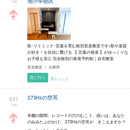
池小学校区
1 pt
歌･リトミック･言葉を育む個別音楽教室です♪ ​歌や楽器
が好き！を自信に繋げる 【 言葉の発達 】がゆっくりな
お子様も安心 完全個別の単発予約制｜自宅教室
音楽教室
兵庫県
見に行く
0
クリック
273Hzの空耳
841
1 pt