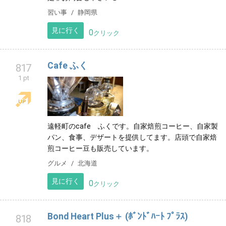
習い事
静岡県
見に行く
0
クリック
Cafe ふく
817
1 pt
遠軽町のcafe ふくです。自家焙煎コーヒー、自家製
パン、食事、デザートを提供してます。店頭で自家焙
煎コーヒー豆も販売しています。
グルメ
北海道
見に行く
0
クリック
Bond Heart Plus＋ (ﾎﾞﾝﾄﾞﾊｰﾄ ﾌﾟﾗｽ)
818