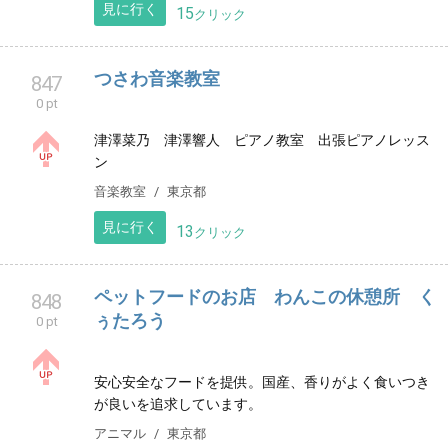
出石順子ピアノ教室 （世田谷区経堂•桜上
846
水）
0 pt
幼児から大人まで、一人ひとりの目標に向かって楽し
くレッスンいたします。幅広いレッスンコースを設定
し成長段階やライフスタイルに合わせたレッスン選択
が可能です。
音楽教室
東京都
見に行く
15
クリック
つさわ音楽教室
847
0 pt
津澤菜乃 津澤響󠄃人 ピアノ教室 出張ピアノレッス
ン
音楽教室
東京都