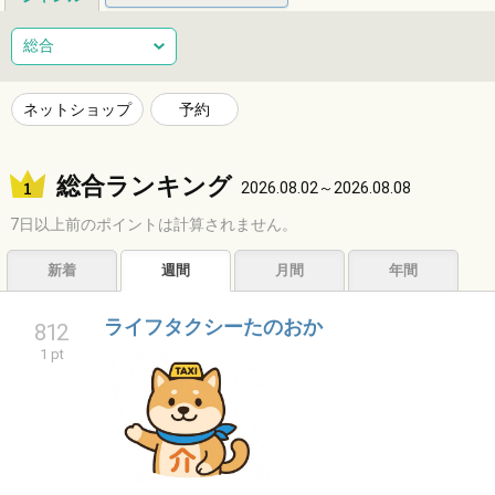
総合
健康
整体
ヘアサロン
総合
ネイルサロン
エステサロン
リラクゼーション
習い事
ネットショップ
予約
音楽教室
スポーツ
ハンドメイド
レジャー
総合ランキング
ショッピング
グルメ
居酒屋
ビジネス
2026.08.02～2026.08.08
7日以上前のポイントは計算されません。
サービス
子育て
福祉
アニマル
占い
新着
週間
月間
年間
エンタメ
アーティスト
クリエイター
その他
ライフタクシーたのおか
812
1 pt