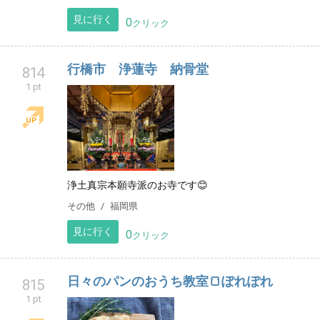
見に行く
0
クリック
行橋市 浄蓮寺 納骨堂
814
1 pt
浄土真宗本願寺派のお寺です😊
その他
福岡県
見に行く
0
クリック
日々のパンのおうち教室🍞ぽれぽれ
815
1 pt