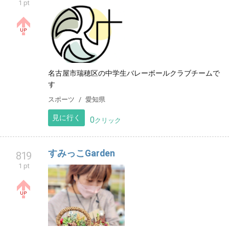
1 pt
名古屋市瑞穂区の中学生バレーボールクラブチームで
す
スポーツ
愛知県
見に行く
0
クリック
すみっこGarden
819
1 pt