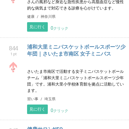
間島医院
843
1 pt
平塚市の小児科です。お子さんから成人にいたる患者
さんの風邪など身近な急性疾患から高脂血症など慢性
的な病気まで対応できる診療を心がけています。
健康
神奈川県
見に行く
0
クリック
浦和大里ミニバスケットボールスポーツ少
844
年団｜さいたま市南区 女子ミニバス
1 pt