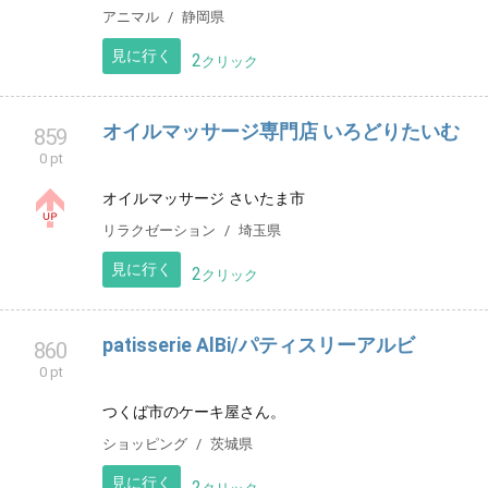
す 気になる子がいましたらお問合せ下さい٩(๑❛ᴗ❛๑)۶
アニマル
新潟県
見に行く
2
クリック
フクロモモンガショップ SUGAR POCKETS
858
0 pt
はじめまして！ 静岡県焼津市でフクロモモンガのハウ
スブリーダーをしてます。 とても可愛いモモンガちゃ
んがお待ちしております。
アニマル
静岡県
見に行く
2
クリック
オイルマッサージ専門店 いろどりたいむ
859
0 pt
オイルマッサージ さいたま市