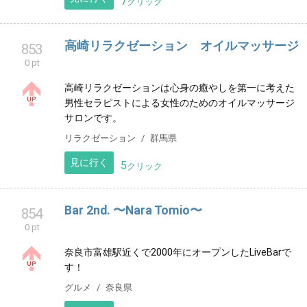
長岡市 便利屋代行サービス渡辺
852
0 pt
長岡市を中心に、上越市・柏崎市・南魚沼市などから
も ご依頼を頂いております 便利屋のプラットフォー
ム、ミツモア・くらしのマーケットなど出店しており
ます
サービス
新潟県
見に行く
7
クリック
高崎リラクゼーション オイルマッサージ
853
0 pt
高崎リラクゼーションは心身の癒やしを第一に考えた
男性セラピストによる女性のためのオイルマッサージ
サロンです。