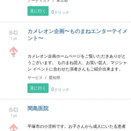
本棚の隙間、レコードの穴のむこう、或いは、あなた
のみみたぶのかげ。 273Hzの空耳が きこえますか？
アーティスト
東京都
見に行く
0
クリック
カメレオン企画〜ものまねエンターテイメ
842
ント〜
1 pt
カメレオン企画ホームページをご覧いただきありがと
うございます。 ものまね芸人、お笑い芸人、マジシャ
ン イベントに合わせた演者さんもご紹介出来ます。
サービス
愛知県
見に行く
0
クリック