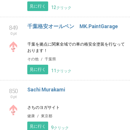
見に行く
13
クリック
ペットフードのお店 わんこの休憩所 く
848
ぅたろう
0 pt
安心安全なフードを提供。国産、香りがよく食いつき
が良いを追求しています。
アニマル
東京都
見に行く
12
クリック
千葉格安オールペン MK.PaintGarage
849
0 pt
千葉を拠点に関東全域での車の格安全塗装を行なって
おります！