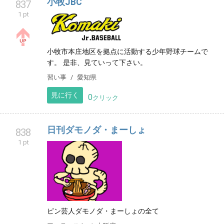
小牧JBC
837
1 pt
小牧市本庄地区を拠点に活動する少年野球チームで
す。 是非、見ていって下さい。
習い事
愛知県
見に行く
0
クリック
日刊ダモノダ・まーしょ
838
1 pt
ピン芸人ダモノダ・まーしょの全て