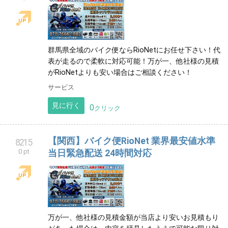
群馬県全域のバイク便ならRioNetにお任せ下さい！代
表が走るので柔軟に対応可能！万が一、他社様の見積
がRioNetよりも安い場合はご相談ください！
サービス
見に行く
0
クリック
【関西】バイク便RioNet 業界最安値水準
8215
0 pt
当日緊急配送 24時間対応
万が一、他社様の見積金額が当店より安いお見積もり