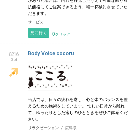
があった場合は、内容を拝見したうえで可能な限り対
抗価格にてご提案できるよう、精一杯検討させていた
だきます。
サービス
見に行く
0
クリック
Body Voice cocoru
8216
0 pt
当店では、日々の疲れを癒し、心と体のバランスを整
えるための施術をしています。 忙しい日常から離れ
て、ゆったりとした癒しのひとときをぜひご体感くだ
さい。
リラクゼーション
広島県