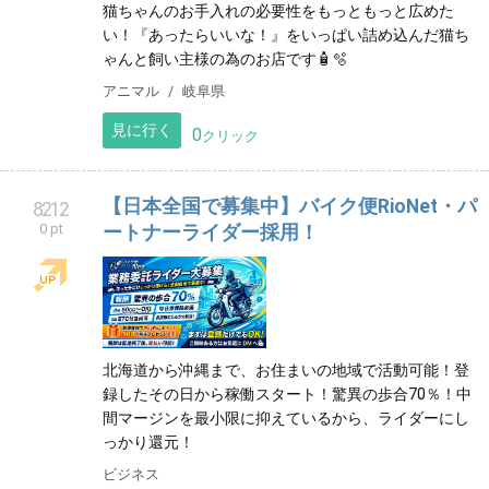
猫ちゃんのお手入れの必要性をもっともっと広めた
い！『あったらいいな！』をいっぱい詰め込んだ猫ち
ゃんと飼い主様の為のお店です🧴🫧
アニマル
岐阜県
見に行く
0
クリック
【日本全国で募集中】バイク便RioNet・パ
8212
0 pt
ートナーライダー採用！
北海道から沖縄まで、お住まいの地域で活動可能！登
録したその日から稼働スタート！驚異の歩合70％！中
間マージンを最小限に抑えているから、ライダーにし
っかり還元！
ビジネス