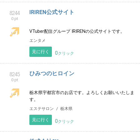
エンタメ
見に行く
0
クリック
能登七尾市空手 政浦道場
8242
0 pt
石川県七尾市で活動中、幼年からシニア世代まで幅広
く稽古出来ます🥋
スポーツ
石川県
見に行く
0
クリック
My activity's studio
8243
0 pt
趣味の写真からデザインした作品集です。
クリエイター