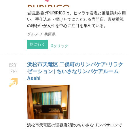
岩塩唐揚げPURIRICOは、ヒマラヤ岩塩と厳選鶏肉を用
い、手仕込み・揚げたてにこだわる専門店。素材重視
の味わいが女性を中心に注目を集めている。
グルメ
兵庫県
見に行く
0
クリック
浜松市天竜区 二俣町のリンパケア•リラク
8231
0 pt
ゼーション | ちいさなリンパケアルーム
Asahi
浜松市天竜区の理容店2階のちいさなリンパサロンで