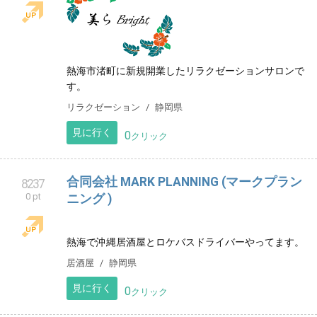
美らbright in 熱海シーサイド
8236
0 pt
熱海市渚町に新規開業したリラクゼーションサロンで
す。
リラクゼーション
静岡県
見に行く
0
クリック
合同会社 MARK PLANNING (マークプラン
8237
0 pt
ニング )