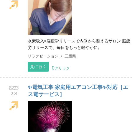
水素吸入×脳疲労リリースで内側から整えるサロン 脳疲
労リリースで、毎日をもっと軽やかに。
リラクゼーション
三重県
見に行く
0
クリック
✨電気工事·家庭用エアコン工事✨対応［エ
8223
0 pt
ス電サービス］