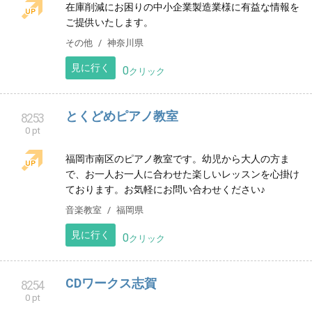
mog.mogパンチニードル
8250
0 pt
日本パンチニードル(JPNA)協会認定作家講師mog.mog
です。 3匹の猫と暮らしながら育児に追われながら毎日
毛糸をプスプス楽しんでます。
ハンドメイド
三重県
見に行く
0
クリック
ルミナスJOB
8251
0 pt
女性向け夜職求人サイトの関西版
ビジネス
大阪府
見に行く
0
クリック