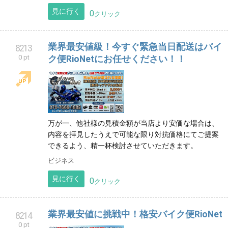
見に行く
0
クリック
業界最安値級！今すぐ緊急当日配送はバイ
8213
0 pt
ク便RioNetにお任せください！！
万が一、他社様の見積金額が当店より安価な場合は、
内容を拝見したうえで可能な限り対抗価格にてご提案
できるよう、精一杯検討させていただきます。
ビジネス
見に行く
0
クリック
業界最安値に挑戦中！格安バイク便RioNet
8214
0 pt