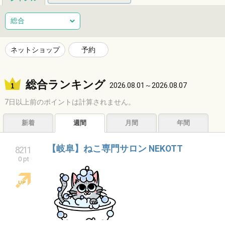
総合
健康
整体
ヘアサロン
総合
ネイルサロン
エステサロン
リラクゼーション
習い事
ネットショップ
予約
音楽教室
スポーツ
ハンドメイド
レジャー
総合ランキング
ショッピング
グルメ
居酒屋
ビジネス
2026.08.01～2026.08.07
7日以上前のポイントは計算されません。
サービス
子育て
福祉
アニマル
占い
新着
週間
月間
年間
エンタメ
アーティスト
クリエイター
その他
【岐阜】ねこ専門サロン NEKOTT
8211
0 pt