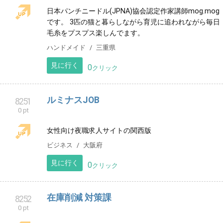
ひとみ🌸龍ヒーリング🐉
8248
0 pt
10の龍のヒーリングを提供させて頂いています。敏
感・繊細さんや、疲れを感じている方、心身共に元氣
に過ごされたい方へ✨😊必要な方へ届きますように。
その他
長崎県
見に行く
0
クリック
Crimson Blade
8249
0 pt
王道系HeavyMetalBand
アーティスト
東京都
見に行く
0
クリック