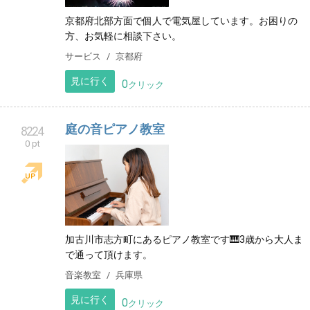
京都府北部方面で個人で電気屋しています。お困りの
方、お気軽に相談下さい。
サービス
京都府
見に行く
0
クリック
庭の音ピアノ教室
8224
0 pt
加古川市志方町にあるピアノ教室です🎹3歳から大人ま
で通って頂けます。
音楽教室
兵庫県
見に行く
0
クリック