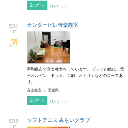
見に行く
0
クリック
カンタービレ音楽教室
8217
0 pt
宇和島市で音楽教室をしています。 ピアノの他に、電
子オルガン、ドラム、二胡、オカリナなどのコースあ
り。
音楽教室
愛媛県
見に行く
0
クリック
ソフトテニス みらいクラブ
8218
0 pt