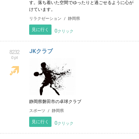
す。落ち着いた空間でゆったりと過ごせるように心が
けています。
リラクゼーション
静岡県
見に行く
0
クリック
JKクラブ
8232
0 pt
静岡県磐田市の卓球クラブ
スポーツ
静岡県
見に行く
0
クリック