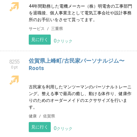
在庫削減 対策課
8252
0 pt
在庫削減にお困りの中小企業製造業様に有益な情報を
ご提供いたします。
その他
神奈川県
見に行く
0
クリック
とくどめピアノ教室
8253
0 pt
福岡市南区のピアノ教室です。幼児から大人の方ま
で、お一人お一人に合わせた楽しいレッスンを心掛け
ております。お気軽にお問い合わせください♪
音楽教室
福岡県
見に行く
0
クリック