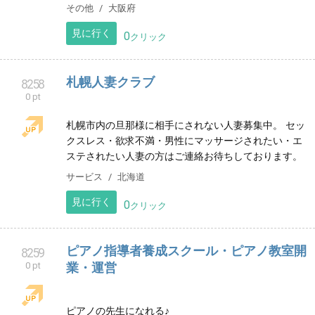
見に行く
0
クリック
千葉市幕張ベイタウン なないろフルート
8256
0 pt
教室
海浜幕張のフルート教室です。出張レッスンも対応可
能。小学校低学年からシニア世代まで親切丁寧にレッ
スン致します♪フルートで人生に豊かな彩を🌈体験レッ
スン受付中！
音楽教室
千葉県
見に行く
0
クリック
京阪星人3284（みつはし）公式ホームペー
8257
0 pt
ジ