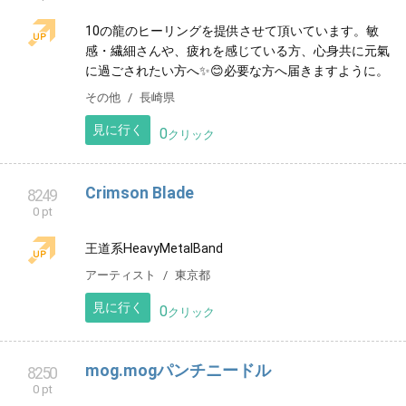
株式会社2X
8246
0 pt
よろしくお願い致します。
サービス
神奈川県
見に行く
0
クリック
久留米 Pilates Studio egal ピラティススタ
8247
0 pt
ジオ エガール 西鉄久留米店
Pilates Studio egal西鉄久留米店ホームページ
スポーツ
福岡県
見に行く
0
クリック