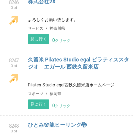
見に行く
0
クリック
IRIREN公式サイト
8244
0 pt
VTuber配信グループ IRIRENの公式サイトです。
エンタメ
見に行く
0
クリック
ひみつのヒロイン
8245
0 pt
栃木県宇都宮市のお店です。よろしくお願いいたしま
す。
エステサロン
栃木県
見に行く
0
クリック