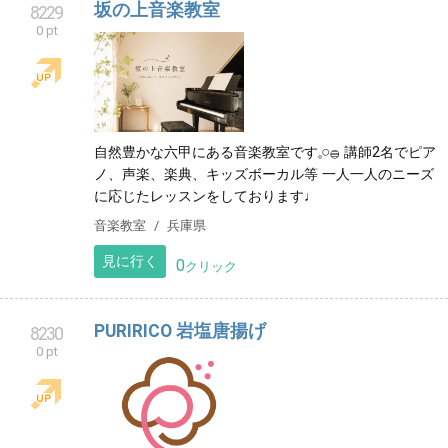
坂の上音楽教室
8229
0 pt
自然豊かな六甲にある音楽教室です𓈒𓏸𓐍 講師2名でピア
ノ、声楽、楽典、キッズボーカル等 一人一人のニーズ
に応じたレッスンをしております♩
音楽教室
兵庫県
見に行く
0
クリック
PURIRICO 岩塩唐揚げ
8230
0 pt