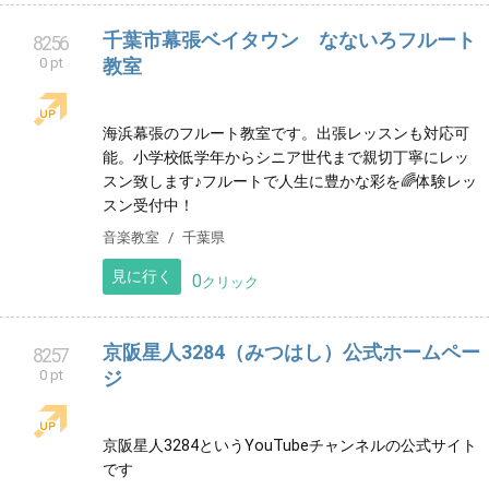
CDワークス志賀
8254
0 pt
44年間勤務した電機メーカー（株）明電舎の工事部門
を退職後、個人事業主として電気工事会社や設計事務
所のお手伝いをさせて貰ってます。
サービス
三重県
見に行く
0
クリック
佐賀県上峰町/古民家パーソナルジム〜
8255
0 pt
Roots
古民家を利用したマンツーマンのパーソナルトレーニ
ング。整える事で最高の癒し、動ける体作り、健康作
りのためのオーダーメイドのエクササイズを行いま
す。
健康
佐賀県