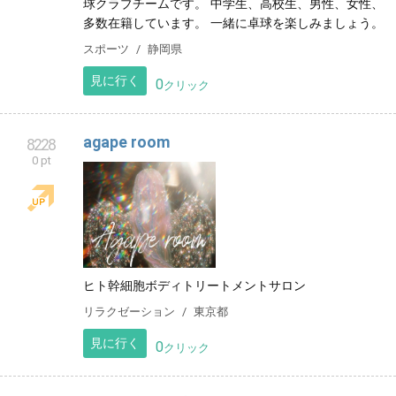
球クラブチームです。 中学生、高校生、男性、女性、
多数在籍しています。 一緒に卓球を楽しみましょう。
スポーツ
静岡県
見に行く
0
クリック
agape room
8228
0 pt
ヒト幹細胞ボディトリートメントサロン
リラクゼーション
東京都
見に行く
0
クリック