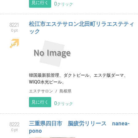
見に行く
0
クリック
松江市エステサロン北田町リラエステティ
8221
0 pt
ック
韓国最新肌管理、ダクトピール、エステ版ダーマ、
WIQO水光ピール、
エステサロン
島根県
見に行く
0
クリック
三重県四日市 脳疲労リリース nanea-
8222
0 pt
pono