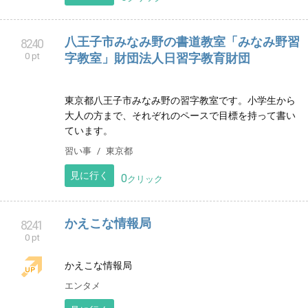
込み受付中です。
音楽教室
栃木県
見に行く
0
クリック
ポイ活日記
8239
0 pt
ポイ活招待コードなど日常を書いてます✋ よかったら
見に来てね
その他
東京都
見に行く
0
クリック
八王子市みなみ野の書道教室「みなみ野習
8240
0 pt
字教室」財団法人日習字教育財団