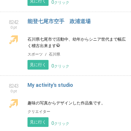
東京都八王子市みなみ野の習字教室です。小学生から
大人の方まで、それぞれのペースで目標を持って書い
ています。
習い事
東京都
見に行く
0
クリック
かえこな情報局
8241
0 pt
かえこな情報局