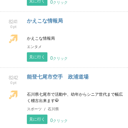
八王子市みなみ野の書道教室「みなみ野習
8240
0 pt
字教室」財団法人日習字教育財団
東京都八王子市みなみ野の習字教室です。小学生から
大人の方まで、それぞれのペースで目標を持って書い
ています。
習い事
東京都
見に行く
0
クリック
かえこな情報局
8241
0 pt
かえこな情報局
エンタメ
見に行く
0
クリック