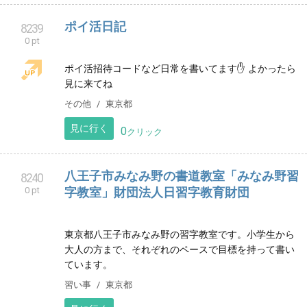
宇都宮市屋板町インターパーク近くのあくつピアノ教
室です。２台のグランドピアノでお子様から大人の方
までのレッスンを行っております。体験レッスン申し
込み受付中です。
音楽教室
栃木県
見に行く
0
クリック
ポイ活日記
8239
0 pt
ポイ活招待コードなど日常を書いてます✋ よかったら
見に来てね
その他
東京都
見に行く
0
クリック