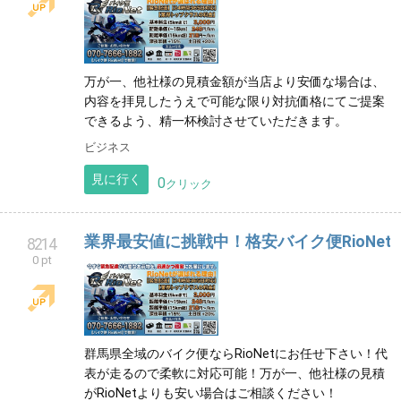
万が一、他社様の見積金額が当店より安価な場合は、
内容を拝見したうえで可能な限り対抗価格にてご提案
できるよう、精一杯検討させていただきます。
ビジネス
見に行く
0
クリック
業界最安値に挑戦中！格安バイク便RioNet
8214
0 pt
群馬県全域のバイク便ならRioNetにお任せ下さい！代
表が走るので柔軟に対応可能！万が一、他社様の見積
がRioNetよりも安い場合はご相談ください！