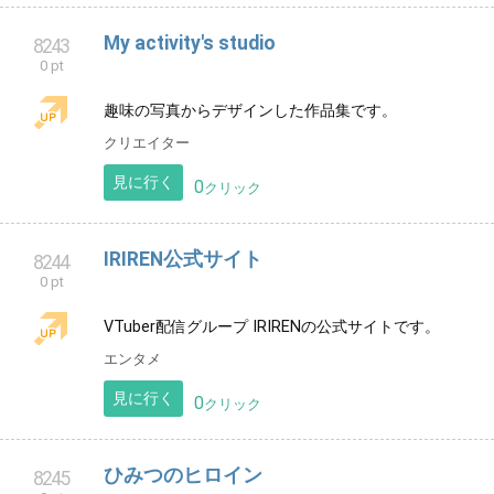
能登七尾市空手 政浦道場
8242
0 pt
石川県七尾市で活動中、幼年からシニア世代まで幅広
く稽古出来ます🥋
スポーツ
石川県
見に行く
0
クリック
My activity's studio
8243
0 pt
趣味の写真からデザインした作品集です。
クリエイター
見に行く
0
クリック
IRIREN公式サイト
8244