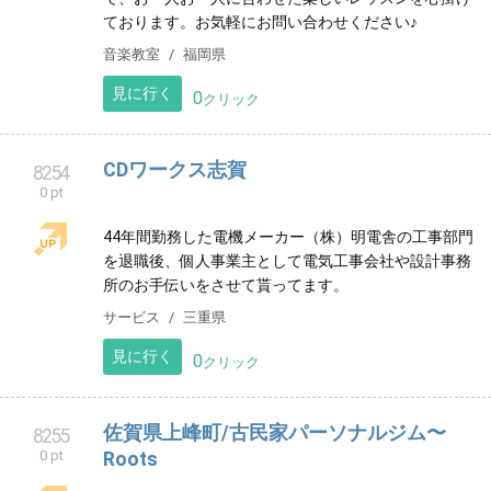
その他
神奈川県
見に行く
0
クリック
とくどめピアノ教室
8253
0 pt
福岡市南区のピアノ教室です。幼児から大人の方ま
で、お一人お一人に合わせた楽しいレッスンを心掛け
ております。お気軽にお問い合わせください♪
音楽教室
福岡県
見に行く
0
クリック
CDワークス志賀
8254
0 pt
44年間勤務した電機メーカー（株）明電舎の工事部門
を退職後、個人事業主として電気工事会社や設計事務