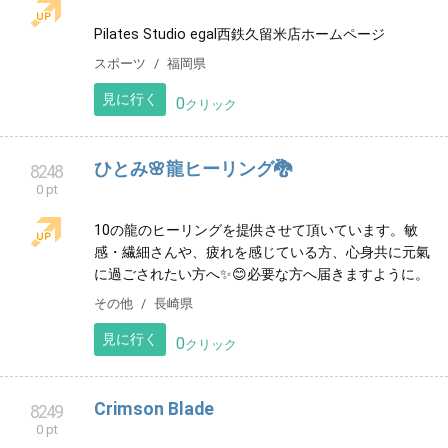
よろしくお願い致します。
サービス
神奈川県
見に行く
0
クリック
久留米 Pilates Studio egal ピラティススタ
8247
0 pt
ジオ エガール 西鉄久留米店
Pilates Studio egal西鉄久留米店ホームページ
スポーツ
福岡県
見に行く
0
クリック
ひとみ🌸龍ヒーリング🐉
8248
0 pt
10の龍のヒーリングを提供させて頂いています。敏