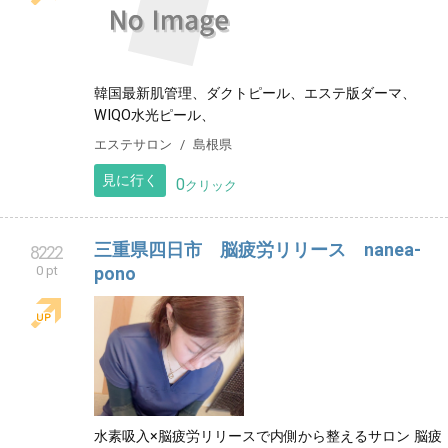
韓国最新肌管理、ダクトピール、エステ版ダーマ、
WIQO水光ピール、
エステサロン
島根県
見に行く
0
クリック
三重県四日市 脳疲労リリース nanea-
8222
0 pt
pono
水素吸入×脳疲労リリースで内側から整えるサロン 脳疲