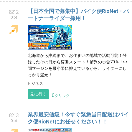
【日本全国で募集中】バイク便RioNet・パ
8212
0 pt
ートナーライダー採用！
北海道から沖縄まで、お住まいの地域で活動可能！登
録したその日から稼働スタート！驚異の歩合70％！中
間マージンを最小限に抑えているから、ライダーにし
っかり還元！
ビジネス
見に行く
0
クリック
業界最安値級！今すぐ緊急当日配送はバイ
8213
0 pt
ク便RioNetにお任せください！！