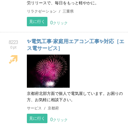
労リリースで、毎日をもっと軽やかに。
リラクゼーション
三重県
見に行く
0
クリック
✨電気工事·家庭用エアコン工事✨対応［エ
8223
0 pt
ス電サービス］
京都府北部方面で個人で電気屋しています。お困りの
方、お気軽に相談下さい。
サービス
京都府
見に行く
0
クリック