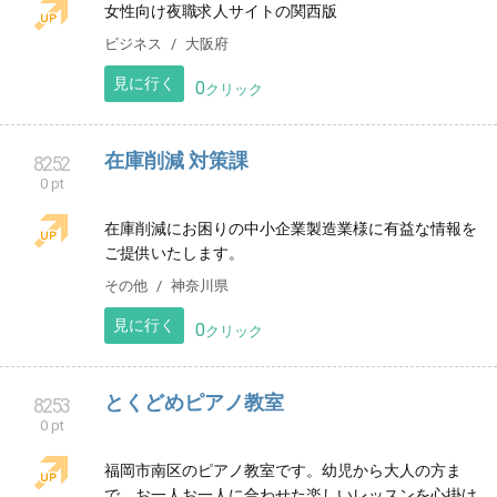
毛糸をプスプス楽しんでます。
ハンドメイド
三重県
見に行く
0
クリック
ルミナスJOB
8251
0 pt
女性向け夜職求人サイトの関西版
ビジネス
大阪府
見に行く
0
クリック
在庫削減 対策課
8252
0 pt
在庫削減にお困りの中小企業製造業様に有益な情報を
ご提供いたします。