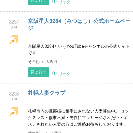
0 pt
教室
海浜幕張のフルート教室です。出張レッスンも対応可
能。小学校低学年からシニア世代まで親切丁寧にレッ
スン致します♪フルートで人生に豊かな彩を🌈体験レッ
スン受付中！
音楽教室
千葉県
見に行く
0
クリック
京阪星人3284（みつはし）公式ホームペー
8257
0 pt
ジ
京阪星人3284というYouTubeチャンネルの公式サイト
です
その他
大阪府
見に行く