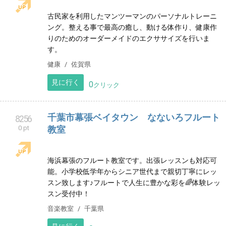
所のお手伝いをさせて貰ってます。
サービス
三重県
見に行く
0
クリック
佐賀県上峰町/古民家パーソナルジム〜
8255
0 pt
Roots
古民家を利用したマンツーマンのパーソナルトレーニ
ング。整える事で最高の癒し、動ける体作り、健康作
りのためのオーダーメイドのエクササイズを行いま
す。
健康
佐賀県
見に行く
0
クリック
千葉市幕張ベイタウン なないろフルート
8256