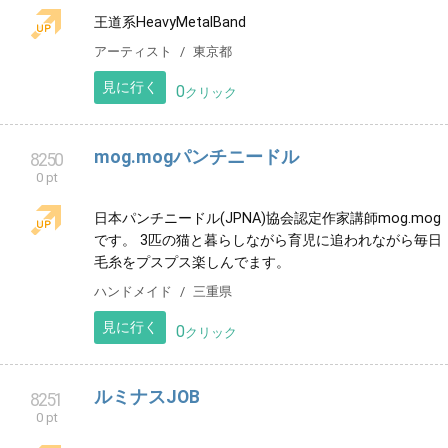
感・繊細さんや、疲れを感じている方、心身共に元氣
に過ごされたい方へ✨😊必要な方へ届きますように。
その他
長崎県
見に行く
0
クリック
Crimson Blade
8249
0 pt
王道系HeavyMetalBand
アーティスト
東京都
見に行く
0
クリック
mog.mogパンチニードル
8250
0 pt
日本パンチニードル(JPNA)協会認定作家講師mog.mog
です。 3匹の猫と暮らしながら育児に追われながら毎日