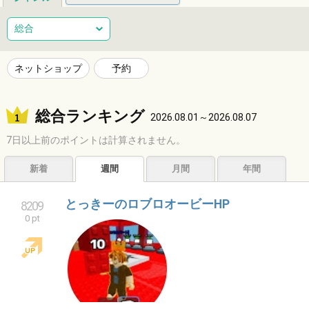
総合
健康
整体
ヘアサロン
総合
ネイルサロン
エステサロン
リラクゼーション
習い事
ネットショップ
予約
音楽教室
スポーツ
ハンドメイド
レジャー
総合ランキング
ショッピング
グルメ
居酒屋
ビジネス
2026.08.01～2026.08.07
7日以上前のポイントは計算されません。
サービス
子育て
福祉
アニマル
占い
新着
週間
月間
年間
エンタメ
アーティスト
クリエイター
その他
とっきーのロブロオービーHP
8209
0 pt