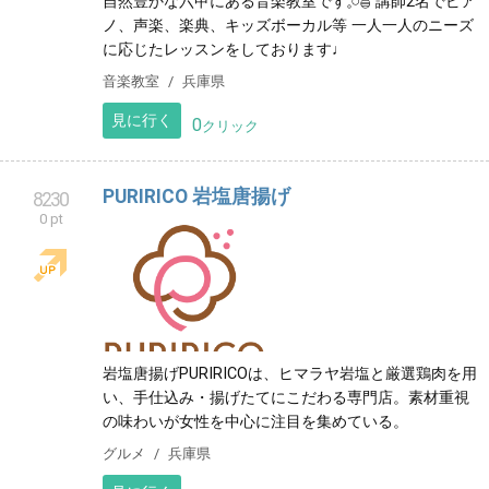
自然豊かな六甲にある音楽教室です𓈒𓏸𓐍 講師2名でピア
ノ、声楽、楽典、キッズボーカル等 一人一人のニーズ
に応じたレッスンをしております♩
音楽教室
兵庫県
見に行く
0
クリック
PURIRICO 岩塩唐揚げ
8230
0 pt
岩塩唐揚げPURIRICOは、ヒマラヤ岩塩と厳選鶏肉を用
い、手仕込み・揚げたてにこだわる専門店。素材重視
の味わいが女性を中心に注目を集めている。
グルメ
兵庫県