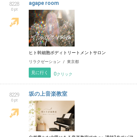
agape room
8228
0 pt
ヒト幹細胞ボディトリートメントサロン
リラクゼーション
東京都
見に行く
0
クリック
坂の上音楽教室
8229
0 pt