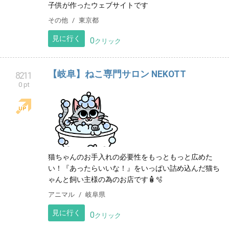
子供が作ったウェブサイトです
その他
東京都
見に行く
0
クリック
【岐阜】ねこ専門サロン NEKOTT
8211
0 pt
猫ちゃんのお手入れの必要性をもっともっと広めた
い！『あったらいいな！』をいっぱい詰め込んだ猫ち
ゃんと飼い主様の為のお店です🧴🫧
アニマル
岐阜県
見に行く
0
クリック