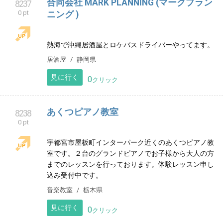
リラクゼーション
静岡県
見に行く
0
クリック
合同会社 MARK PLANNING (マークプラン
8237
0 pt
ニング )
熱海で沖縄居酒屋とロケバスドライバーやってます。
居酒屋
静岡県
見に行く
0
クリック
あくつピアノ教室
8238
0 pt