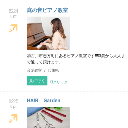
庭の音ピアノ教室
8224
0 pt
加古川市志方町にあるピアノ教室です🎹3歳から大人ま
で通って頂けます。
音楽教室
兵庫県
見に行く
0
クリック
HAIR Garden
8225
0 pt