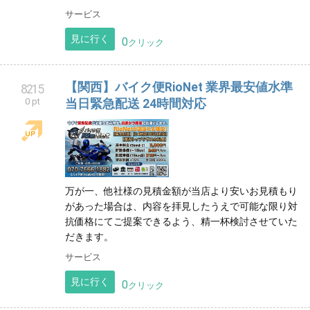
サービス
見に行く
0
クリック
【関西】バイク便RioNet 業界最安値水準
8215
0 pt
当日緊急配送 24時間対応
万が一、他社様の見積金額が当店より安いお見積もり
があった場合は、内容を拝見したうえで可能な限り対
抗価格にてご提案できるよう、精一杯検討させていた
だきます。
サービス
見に行く
0
クリック