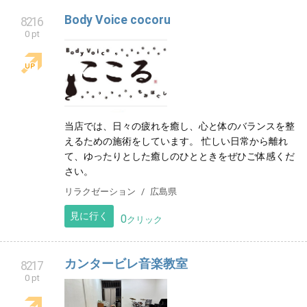
Body Voice cocoru
8216
0 pt
当店では、日々の疲れを癒し、心と体のバランスを整
えるための施術をしています。 忙しい日常から離れ
て、ゆったりとした癒しのひとときをぜひご体感くだ
さい。
リラクゼーション
広島県
見に行く
0
クリック
カンタービレ音楽教室
8217
0 pt