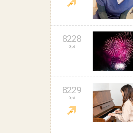
8228
0 pt
8229
0 pt