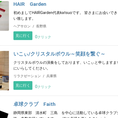
HAIR Garden
初めましてHAIRGarden代表katsuoです。 皆さまにお会
い致します。
ヘアサロン
長野県
見に行く
0
クリック
いこぃ/クリスタルボウル～笑顔を繋ぐ～
クリスタルボウルの演奏をしております、いこぃと申しますま
にいらしてください。
リラクゼーション
兵庫県
見に行く
0
クリック
卓球クラブ Faith
静岡県東部 清水町 三島 を中心に活動している卓球クラブ