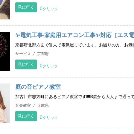
見に行く
0
クリック
✨電気工事·家庭用エアコン工事✨対応［エス
京都府北部方面で個人で電気屋しています。お困りの方、お気
サービス
京都府
見に行く
0
クリック
庭の音ピアノ教室
加古川市志方町にあるピアノ教室です🎹3歳から大人まで通っ
音楽教室
兵庫県
見に行く
0
クリック