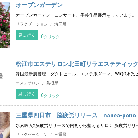
オープンガーデン
オープンガーデン、コンサート、手芸作品展示をしています。
リラクゼーション
埼玉県
見に行く
0
クリック
松江市エステサロン北田町リラエステティッ
韓国最新肌管理、ダクトピール、エステ版ダーマ、WIQO水光
エステサロン
島根県
見に行く
0
クリック
三重県四日市 脳疲労リリース nanea-pono
水素吸入×脳疲労リリースで内側から整えるサロン 脳疲労リリ
リラクゼーション
三重県