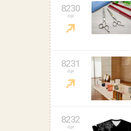
8230
0 pt
8231
0 pt
8232
0 pt