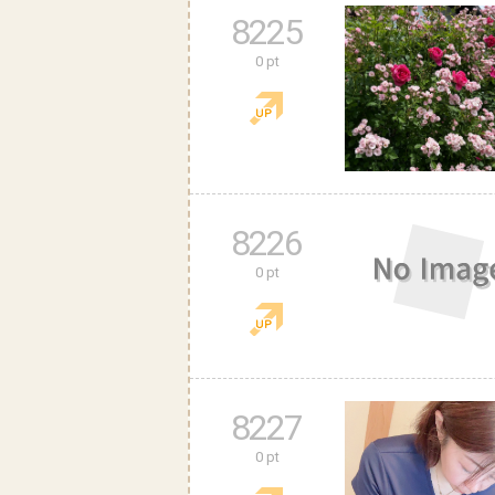
8225
0 pt
8226
0 pt
8227
0 pt