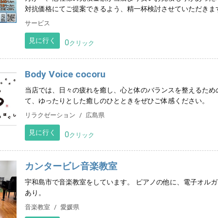
対抗価格にてご提案できるよう、精一杯検討させていただきま
サービス
見に行く
0
クリック
Body Voice cocoru
当店では、日々の疲れを癒し、心と体のバランスを整えるため
て、ゆったりとした癒しのひとときをぜひご体感ください。
リラクゼーション
広島県
見に行く
0
クリック
カンタービレ音楽教室
宇和島市で音楽教室をしています。 ピアノの他に、電子オル
あり。
音楽教室
愛媛県