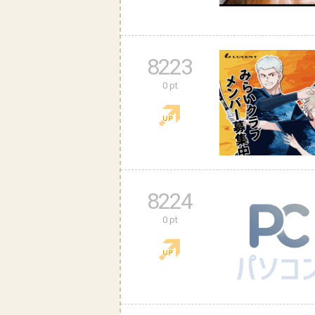
8223
0 pt
8224
0 pt