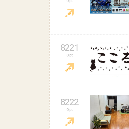
0 pt
8221
0 pt
8222
0 pt