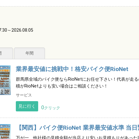
7.30～2026.08.05
。
間
年間
業界最安値に挑戦中！格安バイク便RioNet
群馬県全域のバイク便ならRioNetにお任せ下さい！代表が走
積がRioNetよりも安い場合はご相談ください！
サービス
見に行く
0
クリック
【関西】バイク便RioNet 業界最安値水準 当日
万が一、他社様の見積金額が当店より安いお見積もりがあった