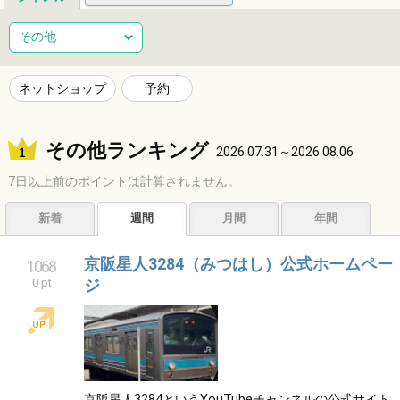
総合
健康
整体
ヘアサロン
その他
ネイルサロン
エステサロン
リラクゼーション
習い事
ネットショップ
予約
音楽教室
スポーツ
ハンドメイド
レジャー
その他ランキング
ショッピング
グルメ
居酒屋
ビジネス
2026.07.31～2026.08.06
7日以上前のポイントは計算されません。
サービス
子育て
福祉
アニマル
占い
新着
週間
月間
年間
エンタメ
アーティスト
クリエイター
その他
京阪星人3284（みつはし）公式ホームペー
1068
0 pt
ジ
京阪星人3284というYouTubeチャンネルの公式サイト