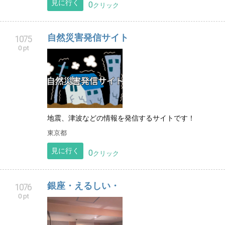
見に行く
0
クリック
自然災害発信サイト
1075
0 pt
地震、津波などの情報を発信するサイトです！
東京都
見に行く
0
クリック
銀座・えるしい・
1076
0 pt