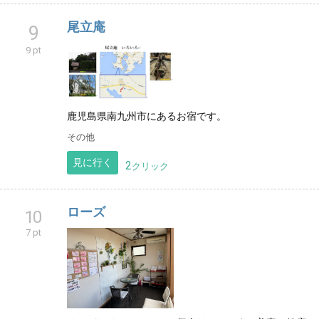
尾立庵
9
9 pt
鹿児島県南九州市にあるお宿です。
その他
見に行く
2
クリック
ローズ
10
7 pt