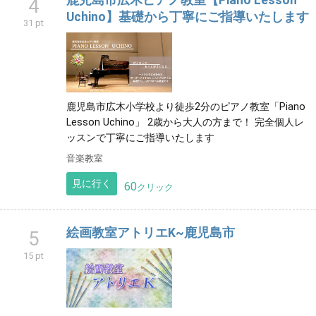
鹿児島市広木ピアノ教室【Piano Lesson
4
Uchino】基礎から丁寧にご指導いたします
31 pt
鹿児島市広木小学校より徒歩2分のピアノ教室「Piano
Lesson Uchino」 2歳から大人の方まで！ 完全個人レ
ッスンで丁寧にご指導いたします
音楽教室
見に行く
60
クリック
絵画教室アトリエK~鹿児島市
5
15 pt