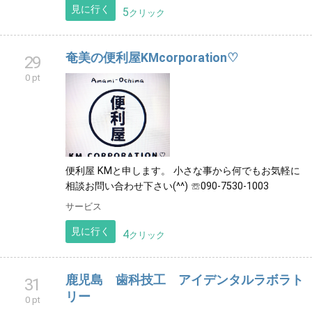
見に行く
5
クリック
奄美の便利屋KMcorporation♡
29
0 pt
便利屋 KMと申します。 小さな事から何でもお気軽に
相談お問い合わせ下さい(^^) ☏090-7530-1003
サービス
見に行く
4
クリック
鹿児島 歯科技工 アイデンタルラボラト
31
リー
0 pt