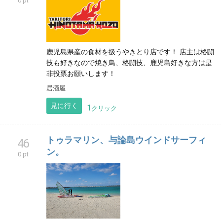
0 pt
鹿児島県産の食材を扱うやきとり店です！ 店主は格闘
技も好きなので焼き鳥、格闘技、鹿児島好きな方は是
非投票お願いします！
居酒屋
見に行く
1
クリック
トゥラマリン、与論島ウインドサーフィ
46
ン。
0 pt