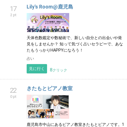
Lily's Room@鹿児島
17
2 pt
天体色数鑑定や数秘術で、新しい自分との出会いや発
見をしませんか？ 知って気づく占いセラピーで、あな
たもうっかりHAPPYになろう！
占い
見に行く
8
クリック
きたもとピアノ教室
22
0 pt
鹿児島市中山にあるピアノ教室きたもとピアノです。1