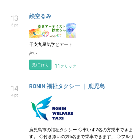
絵空るみ
13
5 pt
干支九星気学とアート
占い
見に行く
11
クリック
RONIN 福祉タクシー ｜ 鹿児島
14
4 pt
鹿児島市の福祉タクシー ◇車いす2名の方乗車できま
す。 ◇付き添いの方6名まで乗車できます。 ◇フルリ