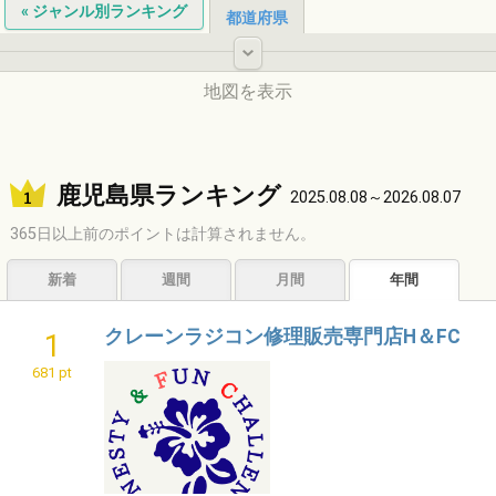
« ジャンル別ランキング
都道府県
-
地図を表示
北海道
鹿児島県ランキング
2025.08.08～2026.08.07
365日以上前のポイントは計算されません。
東北
新着
週間
月間
年間
中国
クレーンラジコン修理販売専門店H＆FC
1
中部
681 pt
関東
九州
近畿
四国