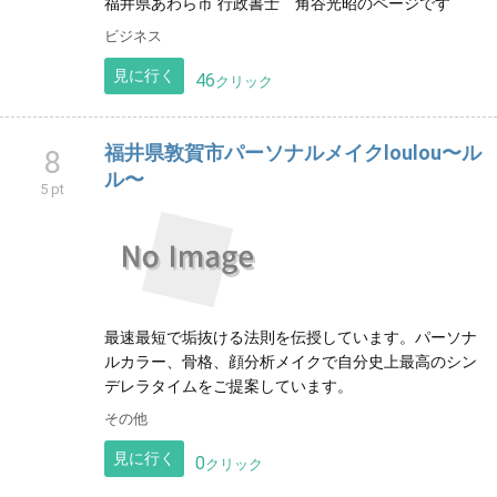
福井県あわら市 行政書士 角谷光昭のページです
ビジネス
見に行く
46
クリック
福井県敦賀市パーソナルメイクloulou〜ル
8
ル〜
5 pt
最速最短で垢抜ける法則を伝授しています。パーソナ
ルカラー、骨格、顔分析メイクで自分史上最高のシン
デレラタイムをご提案しています。
その他
見に行く
0
クリック