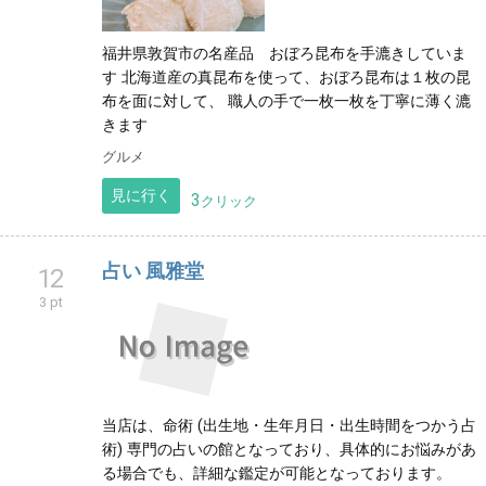
福井県敦賀市の名産品 おぼろ昆布を手漉きしていま
す 北海道産の真昆布を使って、おぼろ昆布は１枚の昆
布を面に対して、 職人の手で一枚一枚を丁寧に薄く漉
きます
グルメ
見に行く
3
クリック
占い 風雅堂
12
3 pt
当店は、命術 (出生地・生年月日・出生時間をつかう占
術) 専門の占いの館となっており、具体的にお悩みがあ
る場合でも、詳細な鑑定が可能となっております。