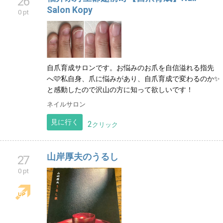
26
Salon Kopy
0 pt
自爪育成サロンです。お悩みのお爪を自信溢れる指先
へ🩷私自身、爪に悩みがあり、自爪育成で変わるのか✨
と感動したので沢山の方に知って欲しいです！
ネイルサロン
見に行く
2
クリック
山岸厚夫のうるし
27
0 pt