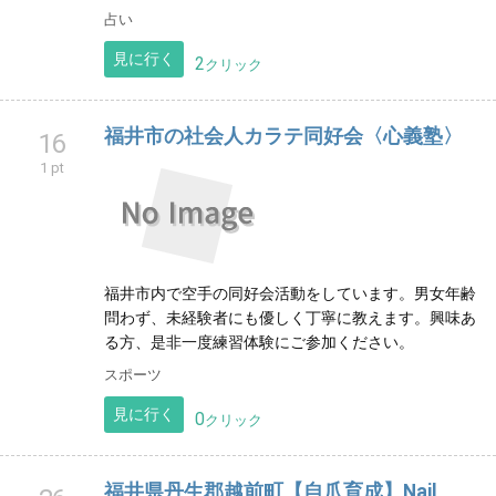
占い
見に行く
2
クリック
福井市の社会人カラテ同好会〈心義塾〉
16
1 pt
福井市内で空手の同好会活動をしています。男女年齢
問わず、未経験者にも優しく丁寧に教えます。興味あ
る方、是非一度練習体験にご参加ください。
スポーツ
見に行く
0
クリック
福井県丹生郡越前町【自爪育成】Nail