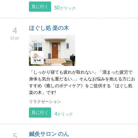
見に行く
50
クリック
ほぐし処 楽の木
4
22 pt
「しっかり寝ても疲れが取れない」「溜まった疲労で
身体も気分も重だるい…」そんなお悩みを抱える方にお
すすめ《癒しのボディケア》をご提供する「ほぐし処
楽の木」です!
リラクゼーション
見に行く
4
クリック
鍼灸サロン のん
5