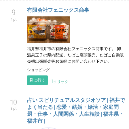
有限会社フェニックス商事
9
4 pt
福井県福井市の有限会社フェニックス商事です。 卵、
温泉玉子の県内配送、たばこ店頭販売、たばこ自動販
売機出張販売等お気軽にお問い合わせ下さい。
ショッピング
見に行く
1
クリック
占い スピリチュアルスタジオソア | 福井で
10
よく当たる | 恋愛・結婚・婚活・家庭問
3 pt
題・仕事・人間関係・人生相談 | 福井県・
福井市 |