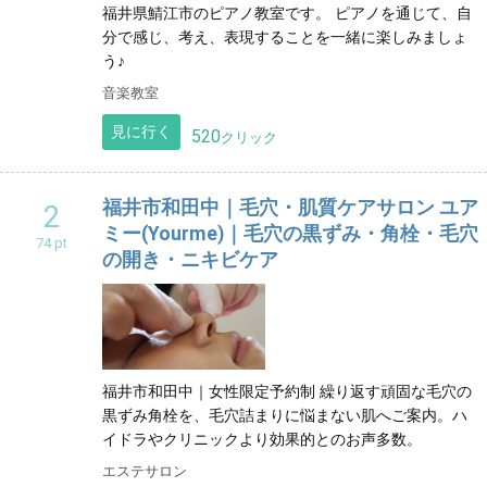
沖縄
福井県鯖江市のピアノ教室です。 ピアノを通じて、自
分で感じ、考え、表現することを一緒に楽しみましょ
う♪
音楽教室
見に行く
520
クリック
福井市和田中｜毛穴・肌質ケアサロン ユア
2
ミー(Yourme)｜毛穴の黒ずみ・角栓・毛穴
74 pt
の開き・ニキビケア
福井市和田中｜女性限定予約制 繰り返す頑固な毛穴の
黒ずみ角栓を、毛穴詰まりに悩まない肌へご案内。ハ
イドラやクリニックより効果的とのお声多数。
エステサロン