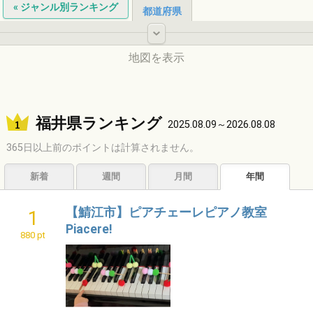
« ジャンル別ランキング
都道府県
-
地図を表示
北海道
福井県ランキング
2025.08.09～2026.08.08
365日以上前のポイントは計算されません。
東北
新着
週間
月間
年間
中国
【鯖江市】ピアチェーレピアノ教室
1
中部
Piacere!
880 pt
関東
九州
近畿
四国