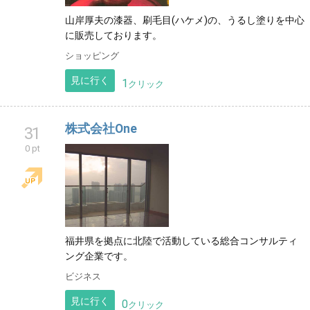
山岸厚夫の漆器、刷毛目(ハケメ)の、うるし塗りを中心
に販売しております。
ショッピング
見に行く
1
クリック
株式会社One
31
0 pt
福井県を拠点に北陸で活動している総合コンサルティ
ング企業です。
ビジネス
見に行く
0
クリック