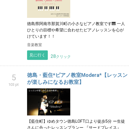
徳島県阿南市那賀川町の小さなピアノ教室です🎹 一人
ひとりの目標や希望に合わせたピアノレッスンを心が
けています！！
音楽教室
見に行く
28
クリック
徳島・藍住*ピアノ教室Modera*【レッスン
5
が楽しみになるお教室】
103 pt
【藍住町】ゆめタウン徳島LOFT口より徒歩5分 ー生徒
さんに合ったレッスンプランー 『サードプレイス』