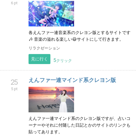
6 pt
各えんファ一連音楽系のクレヨン版とするサイトです
🎶 音楽の溢れる楽しい😃サイトにして行きます。
リラクゼーション
見に行く
5
クリック
えんファ一連マインド系クレヨン版
25
5 pt
えんファ一連マインド系のクレヨン版ですが、占いコ
ーナーやそれに付随した日記とかのサイトのリンクも
貼ってあります。