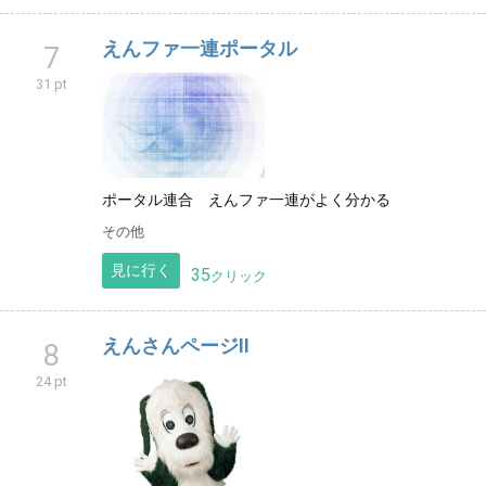
えんファ一連ポータル
7
31 pt
ポータル連合 えんファ一連がよく分かる
その他
見に行く
35
クリック
えんさんページⅡ
8
24 pt