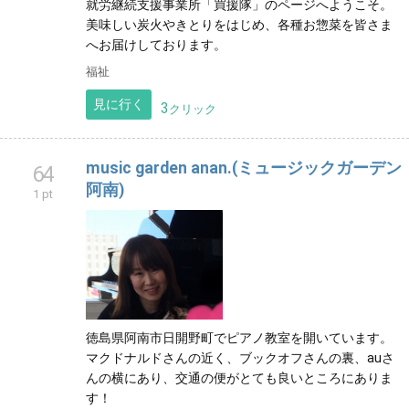
就労継続支援事業所「買援隊」のページへようこそ。
美味しい炭火やきとりをはじめ、各種お惣菜を皆さま
へお届けしております。
福祉
見に行く
3
クリック
music garden anan.(ミュージックガーデン
64
阿南)
1 pt
徳島県阿南市日開野町でピアノ教室を開いています。
マクドナルドさんの近く、ブックオフさんの裏、auさ
んの横にあり、交通の便がとても良いところにありま
す！