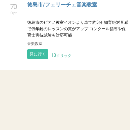
徳島市/フェリーチェ音楽教室
70
0 pt
徳島市のピアノ教室イオンより車で約5分 知育絶対音感
で低年齢のレッスンの質がアップ コンクール指導や保
育士実技試験も対応可能
音楽教室
見に行く
13
クリック
MIMOZA音楽教室
71
0 pt
徳島市にある、現役演奏家によるアットホームな音楽
教室です。