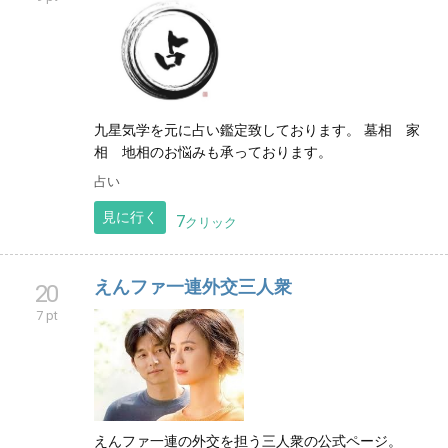
九星気学を元に占い鑑定致しております。 墓相 家
相 地相のお悩みも承っております。
占い
見に行く
7
クリック
えんファ一連外交三人衆
20
7 pt
えんファ一連の外交を担う三人衆の公式ページ。