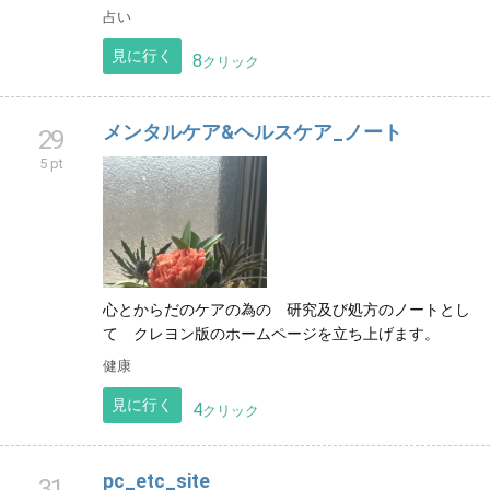
占い
見に行く
8
クリック
メンタルケア&ヘルスケア_ノート
29
5 pt
心とからだのケアの為の 研究及び処方のノートとし
て クレヨン版のホームページを立ち上げます。
健康
見に行く
4
クリック
pc_etc_site
31