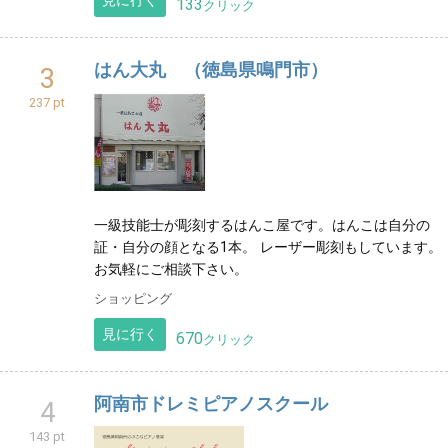
見に行く
133
クリック
はん大丸 （徳島県鳴門市）
3
237 pt
一級技能士が彫刻するはんこ屋です。はんこは自分の
証・自分の顔となる1本。 レーザー彫刻もしています。
お気軽にご相談下さい。
ショッピング
見に行く
670
クリック
阿南市ドレミピアノスクール
4
143 pt