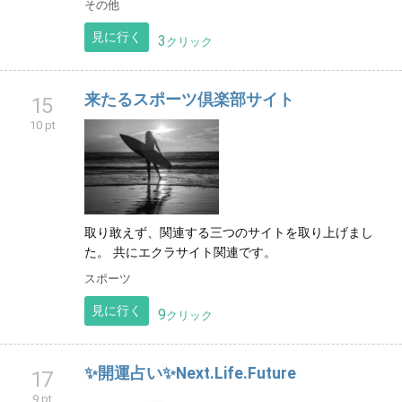
その他
見に行く
3
クリック
来たるスポーツ倶楽部サイト
15
10 pt
取り敢えず、関連する三つのサイトを取り上げまし
た。 共にエクラサイト関連です。
スポーツ
見に行く
9
クリック
✨開運占い✨Next.Life.Future
17
9 pt