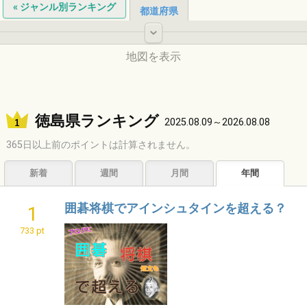
« ジャンル別ランキング
都道府県
-
地図を表示
北海道
徳島県ランキング
2025.08.09～2026.08.08
365日以上前のポイントは計算されません。
東北
新着
週間
月間
年間
中国
囲碁将棋でアインシュタインを超える？
1
中部
733 pt
関東
九州
近畿
四国