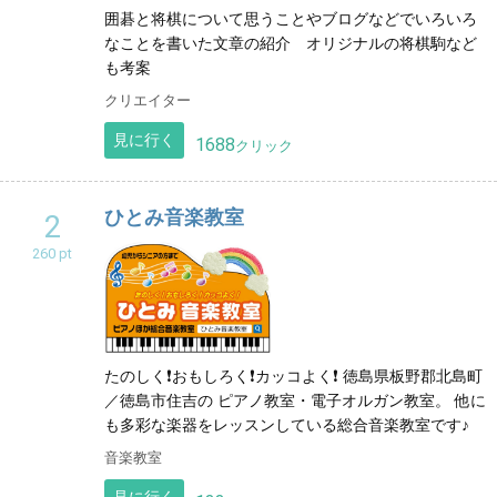
沖縄
囲碁と将棋について思うことやブログなどでいろいろ
なことを書いた文章の紹介 オリジナルの将棋駒など
も考案
クリエイター
見に行く
1688
クリック
ひとみ音楽教室
2
260 pt
たのしく❗おもしろく❗カッコよく❗ 徳島県板野郡北島町
／徳島市住吉の ピアノ教室・電子オルガン教室。 他に
も多彩な楽器をレッスンしている総合音楽教室です♪
音楽教室