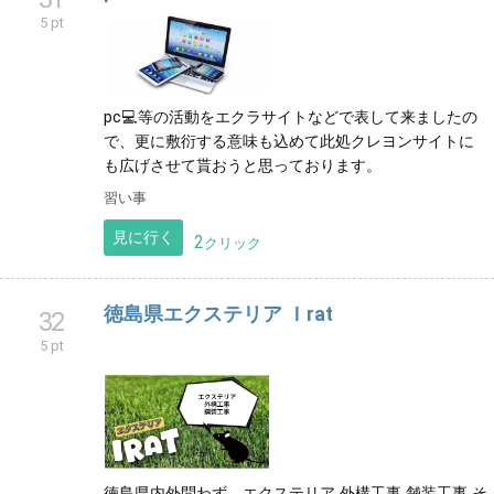
5 pt
pc💻等の活動をエクラサイトなどで表して来ましたの
で、更に敷衍する意味も込めて此処クレヨンサイトに
も広げさせて貰おうと思っております。
習い事
見に行く
2
クリック
徳島県エクステリア Ｉrat
32
5 pt
徳島県内外問わず、エクステリア 外構工事 舗装工事 そ