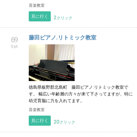
音楽教室
見に行く
2
クリック
藤田ピアノ.リトミック教室
69
0 pt
徳島県板野郡北島町 藤田ピアノ.リトミック教室で
す。 幅広い年齢層の方々が来て下さってますが、特に
幼児育脳に力を入れてます。
音楽教室
見に行く
20
クリック