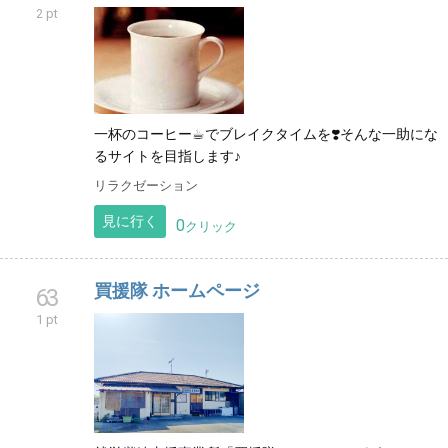
2 pt
一杯のコーヒー☕︎でブレイクタイムを❣️そんな一助にな
るサイトを目指します♪
リラクゼーション
見に行く
0
クリック
買援隊 ホームページ
63
1 pt