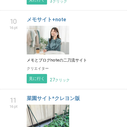
3
クリック
メモサイト+note
10
16 pt
メモとブログnoteの二刀流サイト
クリエイター
見に行く
27
クリック
菜園サイト*クレヨン版
11
16 pt