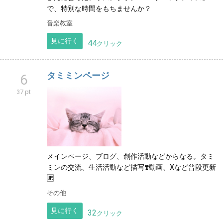
で、特別な時間をもちませんか？
音楽教室
見に行く
44
クリック
タミミンページ
6
37 pt
メインページ、ブログ、創作活動などからなる。タミ
ミンの交流、生活活動など描写❣️動画、Xなど普段更新
🆙
その他
見に行く
32
クリック