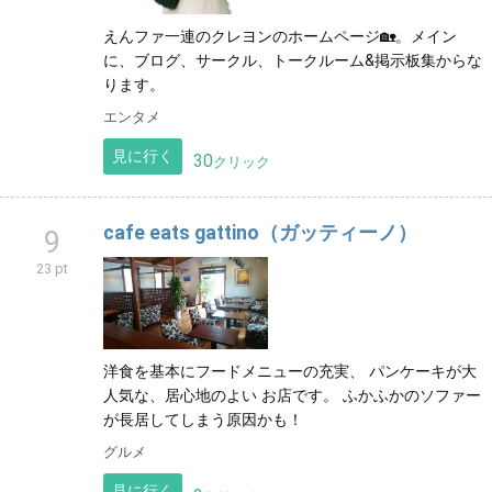
えんファ一連のクレヨンのホームページ🏡。メイン
に、ブログ、サークル、トークルーム&掲示板集からな
ります。
エンタメ
見に行く
30
クリック
cafe eats gattino（ガッティーノ）
9
23 pt
洋食を基本にフードメニューの充実、 パンケーキが大
人気な、居心地のよい お店です。 ふかふかのソファー
が長居してしまう原因かも！
グルメ
見に行く