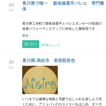
見に行く
7
クリック
香川県で唯一 新体操選手バレエ 専門整
44
体
0 pt
香川県三木町で新体操選手とバレエダンサーの怪我の
改善パフォーマンスアップに特化した整体院です
整体
見に行く
418
クリック
香川県/高松市 美容院音色
49