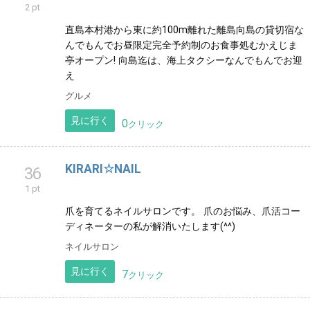
2 pt
直島本村港から東に約100m離れた離島向島の貸切宿な
んでもんでお昼限定完全予約制のお食事処むかえじま
亭オープン! 向島迄は、海上タクシーなんでもんでお迎
え
グルメ
見に行く
0
クリック
KIRARI☆NAIL
36
1 pt
爪を育てるネイルサロンです。 爪のお悩み、爪活コー
ディネーターの私が解消いたします(^^)
ネイルサロン