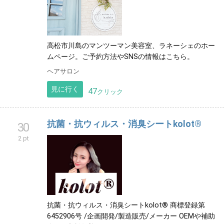
高松市川島のマンツーマン美容室、ラネーシェのホー
ムページ。ご予約方法やSNSの情報はこちら。
ヘアサロン
見に行く
47
クリック
抗菌・抗ウィルス・消臭シートkolot®︎
30
2 pt
抗菌・抗ウィルス・消臭シートkolot®︎ 商標登録第
6452906号 /企画開発/製造販売/メーカー OEMや補助