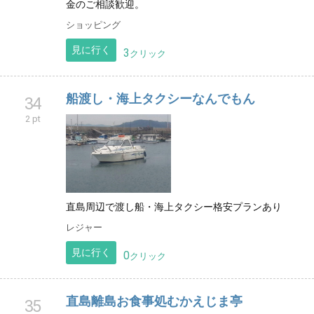
金のご相談歓迎。
ショッピング
見に行く
3
クリック
船渡し・海上タクシーなんでもん
34
2 pt
直島周辺で渡し船・海上タクシー格安プランあり
レジャー
見に行く
0
クリック
直島離島お食事処むかえじま亭
35