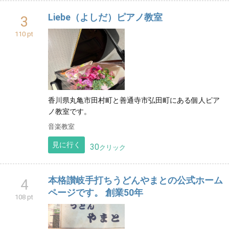
Liebe（よしだ）ピアノ教室
3
110 pt
香川県丸亀市田村町と善通寺市弘田町にある個人ピア
ノ教室です。
音楽教室
見に行く
30
クリック
本格讃岐手打ちうどんやまとの公式ホーム
4
ページです。 創業50年
108 pt