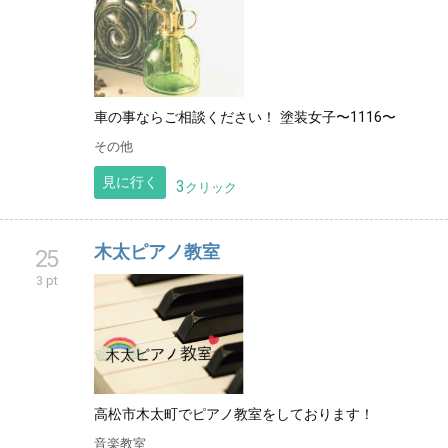
車の事ならご相談ください！ 塗装女子〜1116〜
その他
見に行く
3
クリック
木太ピアノ教室
25
3 pt
高松市木太町でピアノ教室をしております！
音楽教室