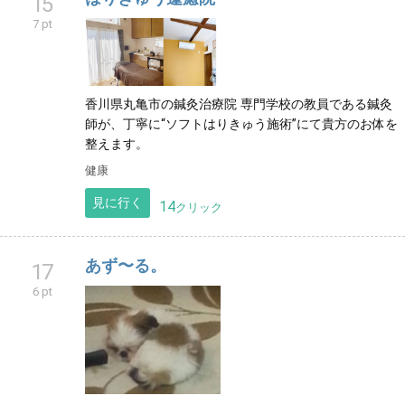
15
7 pt
香川県丸亀市の鍼灸治療院 専門学校の教員である鍼灸
師が、丁寧に“ソフトはりきゅう施術”にて貴方のお体を
整えます。
健康
見に行く
14
クリック
あず〜る。
17
6 pt