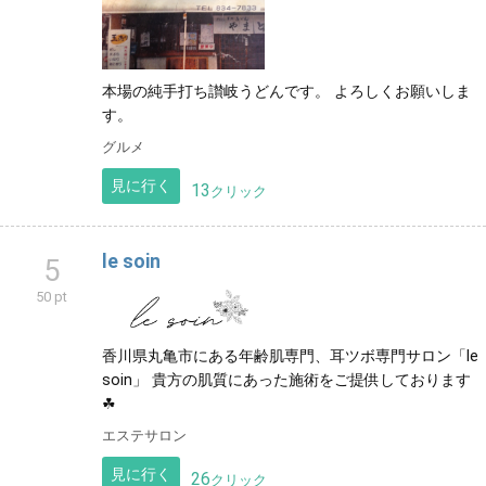
本場の純手打ち讃岐うどんです。 よろしくお願いしま
す。
グルメ
見に行く
13
クリック
le soin
5
50 pt
香川県丸亀市にある年齢肌専門、耳ツボ専門サロン「le
soin」 貴方の肌質にあった施術をご提供しております
☘
エステサロン
見に行く
26
クリック