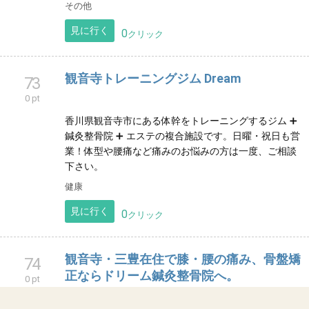
《安心･安全･丁寧･全力》をモットーに《低価格で精度
の高い製品製作》の実現と徹底｡ 『一切の妥協を許さな
い鉄人の本気。』を理念に掲げるあなたの為の溶接屋
です。
その他
見に行く
0
クリック
観音寺トレーニングジム Dream
73
0 pt
香川県観音寺市にある体幹をトレーニングするジム ➕
鍼灸整骨院 ➕ エステの複合施設です。日曜・祝日も営
業！体型や腰痛など痛みのお悩みの方は一度、ご相談
下さい。
健康