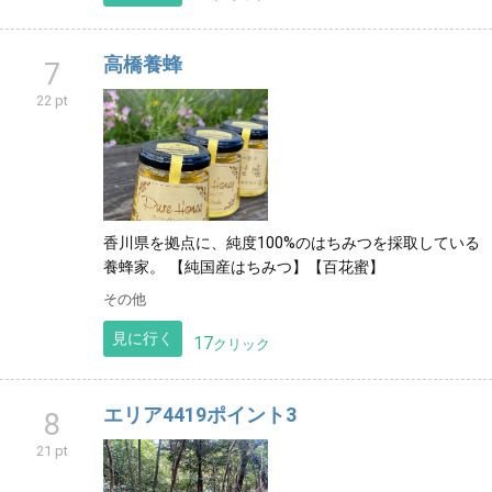
高橋養蜂
7
22 pt
香川県を拠点に、純度100%のはちみつを採取している
養蜂家。 【純国産はちみつ】【百花蜜】
その他
見に行く
17
クリック
エリア4419ポイント3
8
21 pt