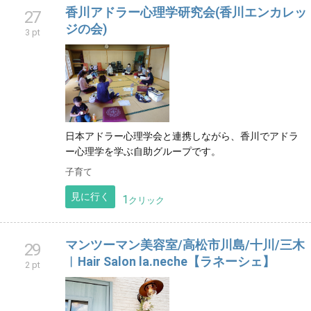
香川アドラー心理学研究会(香川エンカレッ
27
ジの会)
3 pt
日本アドラー心理学会と連携しながら、香川でアドラ
ー心理学を学ぶ自助グループです。
子育て
見に行く
1
クリック
マンツーマン美容室/高松市川島/十川/三木
29
︳Hair Salon la.neche【ラネーシェ】
2 pt