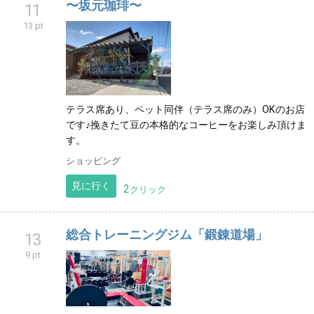
〜坂元珈琲〜
11
13 pt
テラス席あり、ペット同伴（テラス席のみ）OKのお店
です♪挽きたて豆の本格的なコーヒーをお楽しみ頂けま
す。
ショッピング
見に行く
2
クリック
総合トレーニングジム「鍛錬道場」
13
9 pt