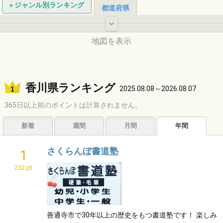
« ジャンル別ランキング
都道府県
-
地図を表示
北海道
香川県ランキング
2025.08.08～2026.08.07
365日以上前のポイントは計算されません。
東北
新着
週間
月間
年間
中国
さくらんぼ書道塾
1
中部
232 pt
関東
九州
近畿
四国
善通寺市で30年以上の歴史をもつ書道塾です！ 楽しみ