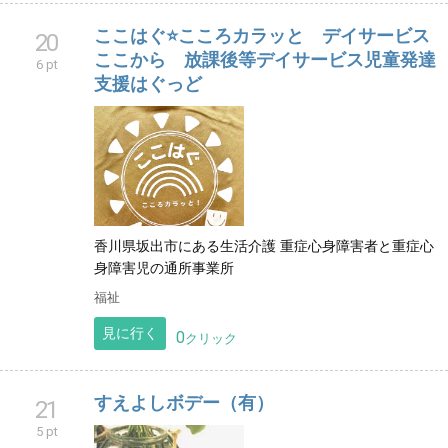
ここはぐ⭐️こころカラッと デイサービス
20
ここから 放課後等デイサービス児童発達
6 pt
支援はぐっど
香川県坂出市にある生活介護 重症心身障害者と重症心
身障害児の通所事業所
福祉
見に行く
0
クリック
すえよしボデー（有）
21
5 pt