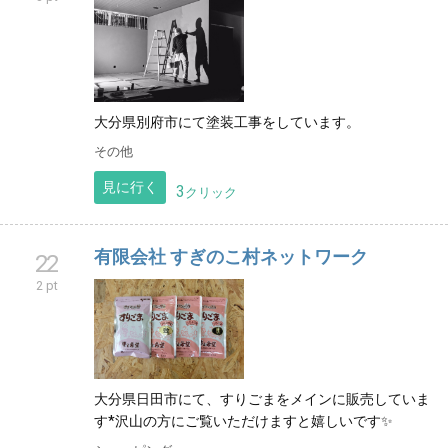
大分県別府市にて塗装工事をしています。
その他
見に行く
3
クリック
有限会社 すぎのこ村ネットワーク
22
2 pt
大分県日田市にて、すりごまをメインに販売していま
す*沢山の方にご覧いただけますと嬉しいです✨