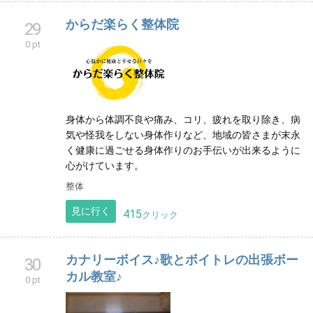
からだ楽らく整体院
29
0 pt
身体から体調不良や痛み、コリ、疲れを取り除き、病
気や怪我をしない身体作りなど、地域の皆さまが末永
く健康に過ごせる身体作りのお手伝いが出来るように
心がけています。
整体
見に行く
415
クリック
カナリーボイス♪歌とボイトレの出張ボー
30
カル教室♪
0 pt