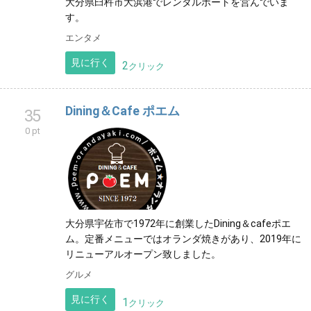
大分県臼杵市大浜港でレンタルボートを営んでいま
す。
エンタメ
見に行く
2
クリック
Dining＆Cafe ポエム
35
0 pt
大分県宇佐市で1972年に創業したDining＆cafeポエ
ム。定番メニューではオランダ焼きがあり、2019年に
リニューアルオープン致しました。
グルメ
見に行く
1
クリック