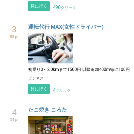
見に行く
490
クリック
運転代行 MAX(女性ドライバー)
3
85 pt
初乗り0～2.0kmまで1500円 以降追加400m毎に100円
ビジネス
見に行く
4
クリック
たこ焼き ころた
4
34 pt