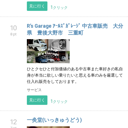
見に行く
1
クリック
R’s Garage ｱｰﾙｽﾞｶﾞﾚｰｼﾞ 中古車販売 大分
10
県 豊後大野市 三重町
8 pt
ひとクセひと付加価値のある中古車また車好きの私自
身が本当に欲しい乗りたいと思える車のみを厳選して
仕入れ販売をしております。
サービス
見に行く
1
クリック
一灸堂(いっきゅうどう)
12