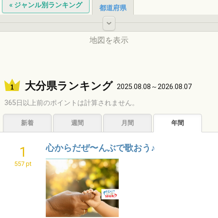
« ジャンル別ランキング
都道府県
-
地図を表示
北海道
大分県ランキング
2025.08.08～2026.08.07
365日以上前のポイントは計算されません。
東北
新着
週間
月間
年間
中国
心からだぜ〜んぶで歌おう♪
1
中部
557 pt
関東
九州
近畿
四国