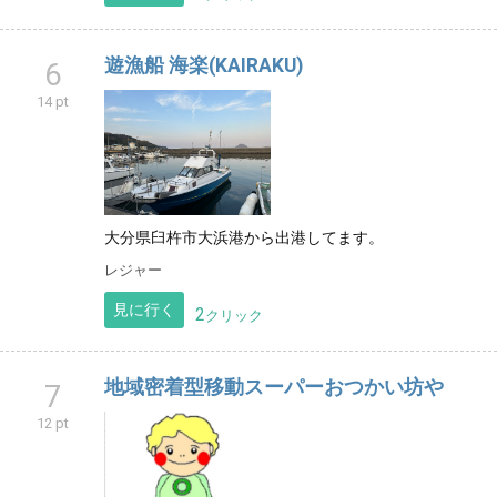
遊漁船 海楽(KAIRAKU)
6
14 pt
大分県臼杵市大浜港から出港してます。
レジャー
見に行く
2
クリック
地域密着型移動スーパーおつかい坊や
7
12 pt