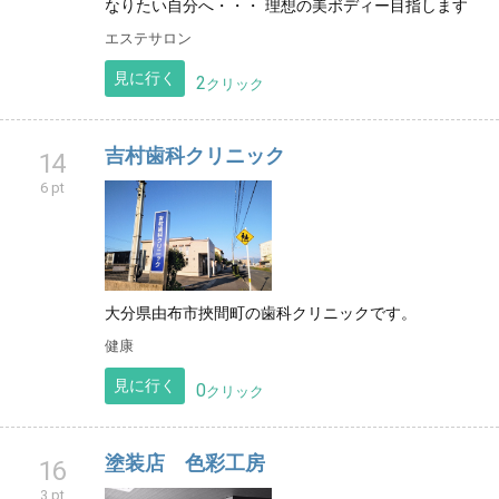
なりたい自分へ・・・ 理想の美ボディー目指します
エステサロン
見に行く
2
クリック
吉村歯科クリニック
14
6 pt
大分県由布市挾間町の歯科クリニックです。
健康
見に行く
0
クリック
塗装店 色彩工房
16
3 pt