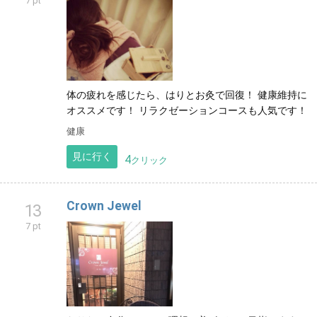
7 pt
体の疲れを感じたら、はりとお灸で回復！ 健康維持に
オススメです！ リラクゼーションコースも人気です！
健康
見に行く
4
クリック
Crown Jewel
13
7 pt