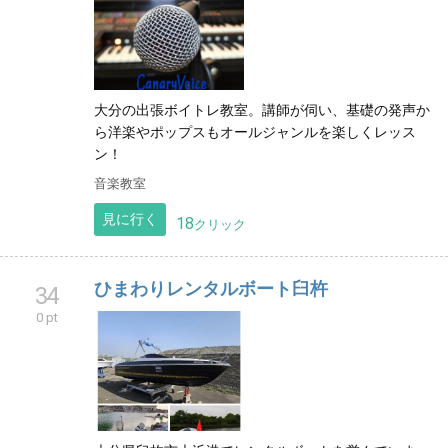
大分の出張ボイトレ教室。講師が伺い、基礎の発声か
ら洋楽やポップスもオールジャンルを楽しくレッス
ン！
音楽教室
見に行く
18
クリック
ひまわりレンタルボート臼杵
34
0 pt