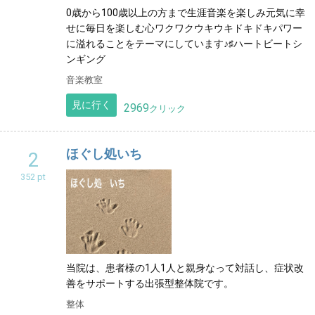
沖縄
0歳から100歳以上の方まで生涯音楽を楽しみ元気に幸
せに毎日を楽しむ心ワクワクウキウキドキドキパワー
に溢れることをテーマにしています♪♯ハートビートシ
ンギング
音楽教室
見に行く
2969
クリック
ほぐし処いち
2
352 pt
当院は、患者様の1人1人と親身なって対話し、症状改
善をサポートする出張型整体院です。
整体