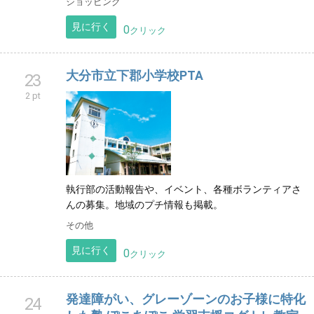
ショッピング
見に行く
0
クリック
大分市立下郡小学校PTA
23
2 pt
執行部の活動報告や、イベント、各種ボランティアさ
んの募集。地域のプチ情報も掲載。
その他
見に行く
0
クリック
発達障がい、グレーゾーンのお子様に特化
24