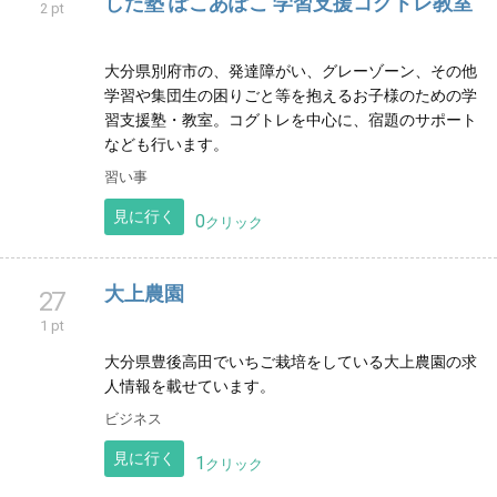
した塾 ぽこあぽこ 学習支援コグトレ教室
2 pt
大分県別府市の、発達障がい、グレーゾーン、その他
学習や集団生の困りごと等を抱えるお子様のための学
習支援塾・教室。コグトレを中心に、宿題のサポート
なども行います。
習い事
見に行く
0
クリック
大上農園
27
1 pt
大分県豊後高田でいちご栽培をしている大上農園の求
人情報を載せています。
ビジネス
見に行く
1
クリック