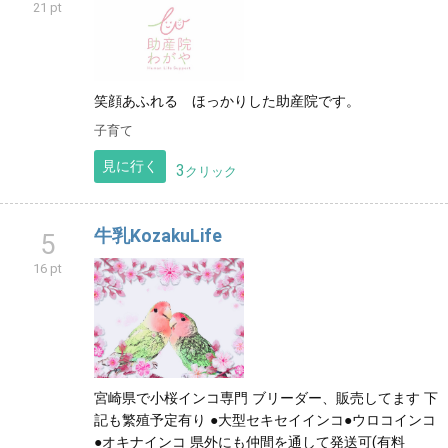
21 pt
笑顔あふれる ほっかりした助産院です。
子育て
見に行く
3
クリック
牛乳KozakuLife
5
16 pt
宮崎県で小桜インコ専門 ブリーダー、販売してます 下
記も繁殖予定有り ●大型セキセイインコ●ウロコインコ
●オキナインコ 県外にも仲間を通して発送可(有料