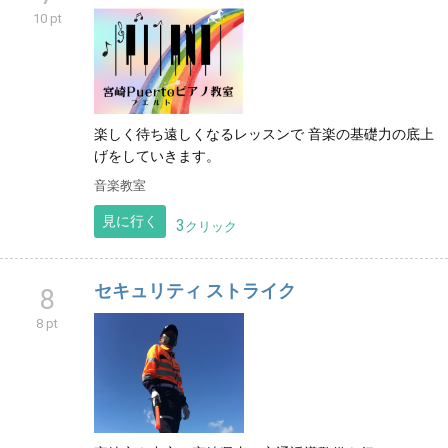
10 pt
楽しく待ち遠しくなるレッスンで 音楽の基礎力の底上
げをしていきます。
音楽教室
見に行く
3
クリック
セキュリティ ストライク
8
8 pt