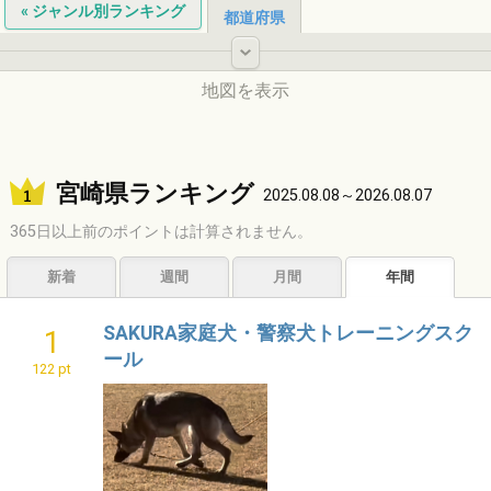
« ジャンル別ランキング
都道府県
-
地図を表示
北海道
宮崎県ランキング
2025.08.08～2026.08.07
365日以上前のポイントは計算されません。
東北
新着
週間
月間
年間
中国
SAKURA家庭犬・警察犬トレーニングスク
1
中部
ール
122 pt
関東
九州
近畿
四国