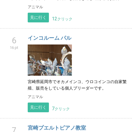
アニマル
見に行く
12
クリック
インコルーム パル
6
16 pt
宮崎県延岡市でオカメインコ、ウロコインコの自家繁
殖、販売をしている個人ブリーダーです。
アニマル
見に行く
7
クリック
宮崎プエルトピアノ教室
7