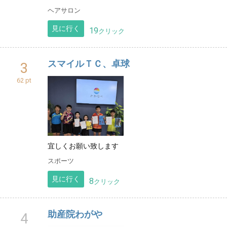
ヘアサロン
見に行く
19
クリック
スマイルＴＣ、卓球
3
62 pt
宜しくお願い致します
スポーツ
見に行く
8
クリック
助産院わがや
4