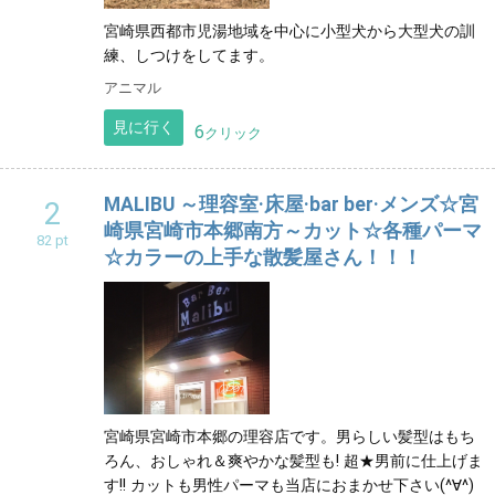
沖縄
宮崎県西都市児湯地域を中心に小型犬から大型犬の訓
練、しつけをしてます。
アニマル
見に行く
6
クリック
MALIBU ～理容室·床屋·bar ber·メンズ☆宮
2
崎県宮崎市本郷南方～カット☆各種パーマ
82 pt
☆カラーの上手な散髪屋さん！！！
宮崎県宮崎市本郷の理容店です。男らしい髪型はもち
ろん、おしゃれ＆爽やかな髪型も! 超★男前に仕上げま
す!! カットも男性パーマも当店におまかせ下さい(^∀^)ゝ