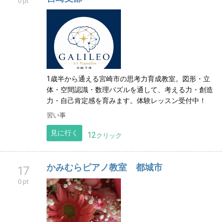
0 pt
1歳半から通える宮崎市の思考力育成教室。図形・立
体・空間認識・数理パズルを通して、考える力・創造
力・自己肯定感を育みます。体験レッスン受付中！
習い事
見に行く
12
クリック
かみむらピアノ教室 都城市
17
0 pt