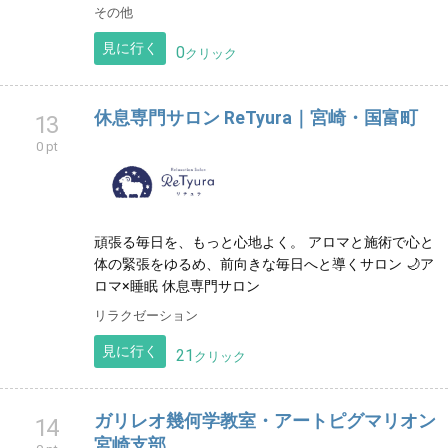
その他
見に行く
0
クリック
休息専門サロン ReTyura｜宮崎・国富町
13
0 pt
頑張る毎日を、もっと心地よく。 アロマと施術で心と
体の緊張をゆるめ、前向きな毎日へと導くサロン 🌙ア
ロマ×睡眠 休息専門サロン
リラクゼーション
見に行く
21
クリック
ガリレオ幾何学教室・アートピグマリオン
14
宮崎支部