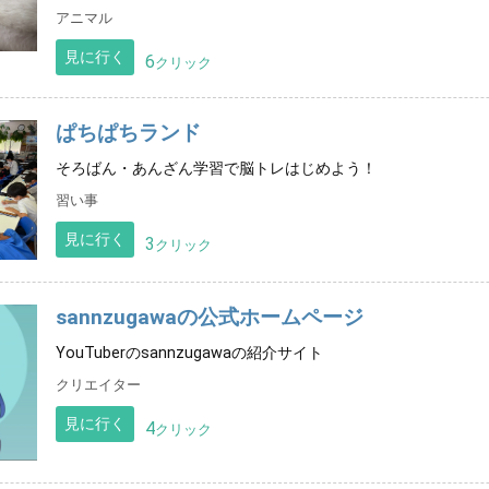
アニマル
見に行く
6
クリック
ぱちぱちランド
そろばん・あんざん学習で脳トレはじめよう！
習い事
見に行く
3
クリック
sannzugawaの公式ホームページ
YouTuberのsannzugawaの紹介サイト
クリエイター
見に行く
4
クリック