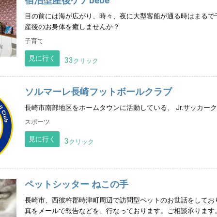
宿泊型産後ケアbebe
目の前には海が広がり、時々、夜に大型客船が通る時はまるで
産後のお身体を癒しませんか？
子育て
見に行く
33
クリック
ソルマーレ長崎フットボールクラブ
長崎市南部地区をホームタウンに活動している、 Jr.サッカー
スポーツ
見に行く
3
クリック
ペットシッター ねこの手
長崎市、西彼杵郡時津町周辺で訪問型ペットのお世話をしてお
真をメールで報告などを、行なっております。ご相談承ります