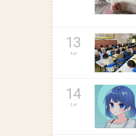
13
4 pt
14
3 pt