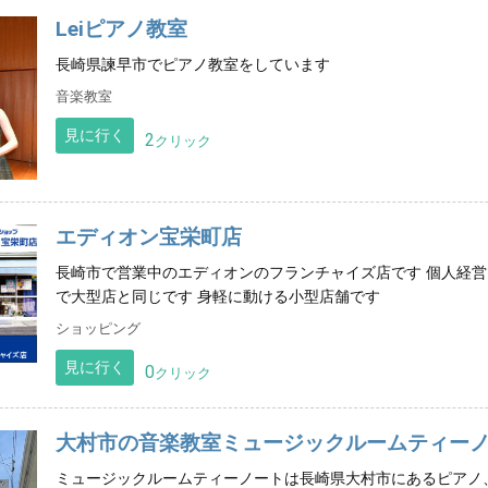
Leiピアノ教室
長崎県諫早市でピアノ教室をしています
音楽教室
見に行く
2
クリック
エディオン宝栄町店
長崎市で営業中のエディオンのフランチャイズ店です 個人経営で
で大型店と同じです 身軽に動ける小型店舗です
ショッピング
見に行く
0
クリック
大村市の音楽教室ミュージックルームティー
ミュージックルームティーノートは長崎県大村市にあるピアノ