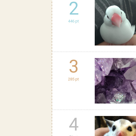
2
446 pt
3
285 pt
4