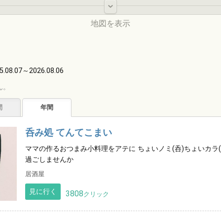
-
地図を表示
北海道
5.08.07～2026.08.06
ん。
間
年間
東北
呑み処 てんてこまい
ママの作るおつまみ小料理をアテに ちょいノミ(呑)ちょいカラ(
過ごしませんか
中国
居酒屋
中部
関東
見に行く
3808
クリック
九州
近畿