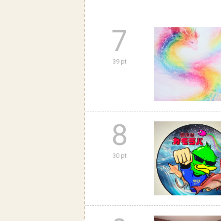
7
39 pt
8
30 pt