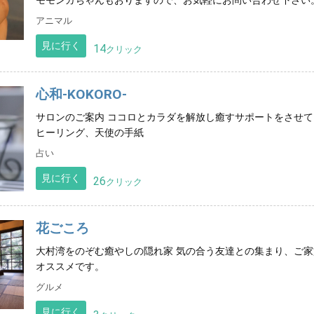
モモンガちゃんもおりますので、お気軽にお問い合わせ下さい
アニマル
見に行く
14
クリック
心和-KOKORO-
サロンのご案内 ココロとカラダを解放し癒すサポートをさせて
ヒーリング、天使の手紙
占い
見に行く
26
クリック
花ごころ
大村湾をのぞむ癒やしの隠れ家 気の合う友達との集まり、ご
オススメです。
グルメ
見に行く