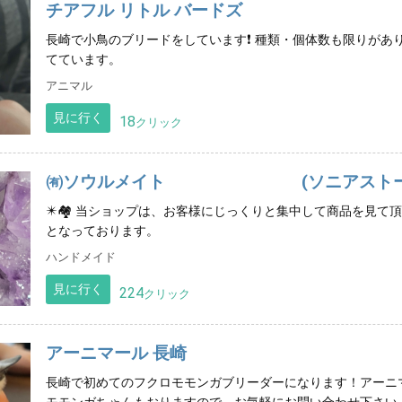
チアフル リトル バードズ
四国
長崎で小鳥のブリードをしています❗️ 種類・個体数も限りが
てています。
沖縄
アニマル
見に行く
18
クリック
㈲ソウルメイト (ソニアストー
✴️🏘️ 当ショップは、お客様にじっくりと集中して商品を見
となっております。
ハンドメイド
見に行く
224
クリック
アーニマール 長崎
長崎で初めてのフクロモモンガブリーダーになります！アーニ