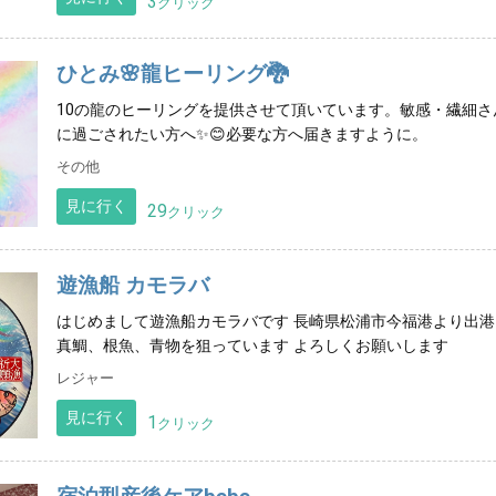
3
クリック
ひとみ🌸龍ヒーリング🐉
10の龍のヒーリングを提供させて頂いています。敏感・繊細
に過ごされたい方へ✨😊必要な方へ届きますように。
その他
見に行く
29
クリック
遊漁船 カモラバ
はじめまして遊漁船カモラバです 長崎県松浦市今福港より出港し
真鯛、根魚、青物を狙っています よろしくお願いします
レジャー
見に行く
1
クリック