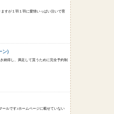
ありますが１羽１羽に愛情いっぱい注いで育
ン)
て頂き納得し、満足して貰うために完全予約制
マールです♪ホームページに載せていない