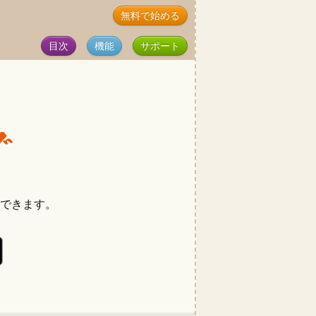
無料で始める
目次
機能
サポート
載できます。