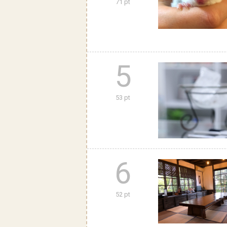
71 pt
5
53 pt
6
52 pt