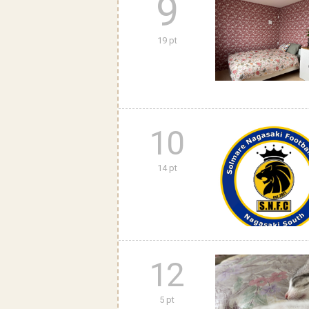
9
19 pt
10
14 pt
12
5 pt