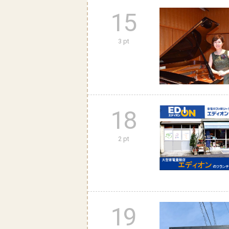
15
3 pt
18
2 pt
19