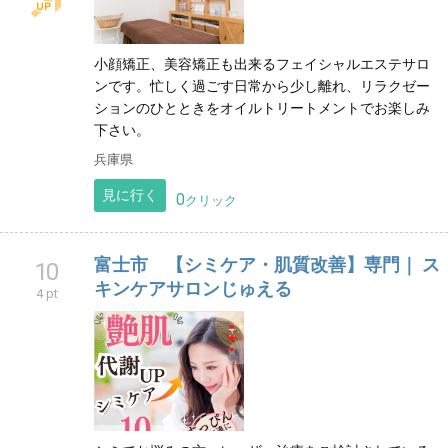
小顔矯正、美容矯正も出来るフェイシャルエステサロ
ンです。忙しく過ごす日常から少し離れ、リラクゼー
ションのひとときをオイルトリートメントでお楽しみ
下さい。
兵庫県
見に行く
0
クリック
富士市 【シミケア・肌質改善】専門｜ ス
10
キンケアサロンじゅえる
4 pt