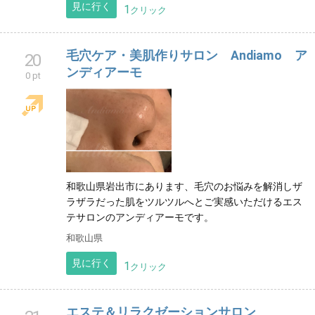
見に行く
1
クリック
毛穴ケア・美肌作りサロン Andiamo ア
20
ンディアーモ
0 pt
和歌山県岩出市にあります、毛穴のお悩みを解消しザ
ラザラだった肌をツルツルへとご実感いただけるエス
テサロンのアンディアーモです。
和歌山県
見に行く
1
クリック
エステ＆リラクゼーションサロン