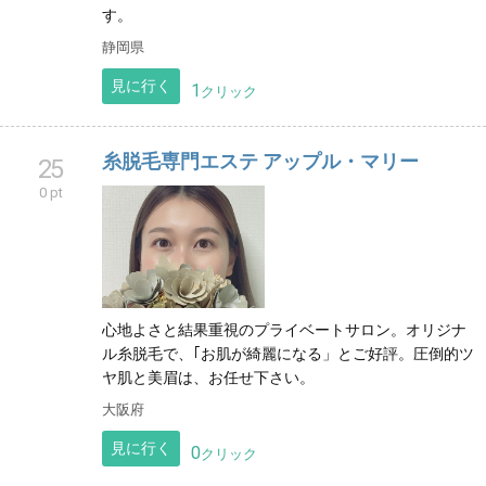
す。
静岡県
見に行く
1
クリック
糸脱毛専門エステ アップル・マリー
25
0 pt
心地よさと結果重視のプライベートサロン。オリジナ
ル糸脱毛で、｢お肌が綺麗になる」とご好評。圧倒的ツ
ヤ肌と美眉は、お任せ下さい。
大阪府
見に行く
0
クリック