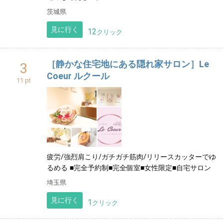
茨城県
見に行く
12
クリック
［静かな住宅地にある隠れ家サロン］Le
3
Coeur ルクール
11 pt
疲労/強烈肩こり/ガチガチ筋肉/リリースカッターでゆ
るめる ■完全予約制■完全個室■女性限定■自宅サロン
埼玉県
見に行く
1
クリック