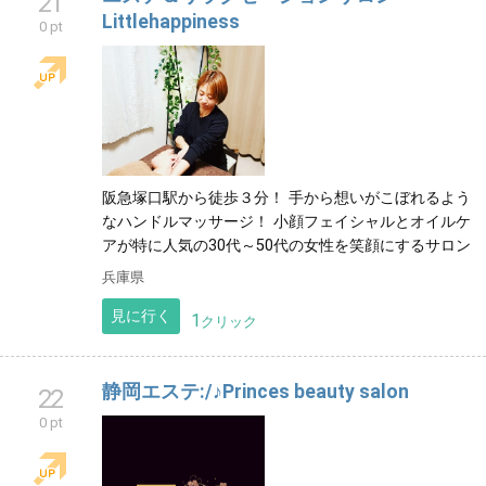
21
Littlehappiness
0 pt
阪急塚口駅から徒歩３分！ 手から想いがこぼれるよう
なハンドルマッサージ！ 小顔フェイシャルとオイルケ
アが特に人気の30代～50代の女性を笑顔にするサロン
兵庫県
見に行く
1
クリック
静岡エステ:/♪Princes beauty salon
22
0 pt