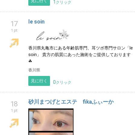
見に行く
1
クリック
le soin
17
1 pt
香川県丸亀市にある年齢肌専門、耳ツボ専門サロン「le
soin」 貴方の肌質にあった施術をご提供しております
☘
香川県
見に行く
0
クリック
砂川まつげとエステ fikaふぃーか
18
1 pt