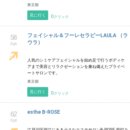
沼津のエステサロン★YOU＆ＭＥ★
53
0 pt
世界特許取得のフェイス生コラをお肌にたっぷりと浸
透させ、疲れたお肌も身体もゆったりリラックス。マ
ツエクは安全な医療用グルーを使用、お客様の大切な
目を守ります。
見に行く
0
クリック
ヘア/エステティック クラップ クラップ
54
0 pt
葛飾区立石のヘアサロンと個室のエステルームのある
サロン。メンズカット、脱毛、レディース、光フェイ
シャル、ボディケア。
東京都
見に行く
0
クリック