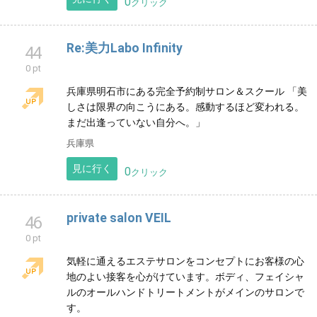
美と癒しをすべてのお客様へ！千葉県柏市の美肌サロ
ンです。オールハンドの施術で肌悩みやご自宅でのお
手入れの方法を丁寧にお伝え致します。お肌の事はお
まかせ下さい
千葉県
見に行く
0
クリック
Re:美力Labo Infinity
44
0 pt
兵庫県明石市にある完全予約制サロン＆スクール 「美
しさは限界の向こうにある。感動するほど変われる。
まだ出逢っていない自分へ。」