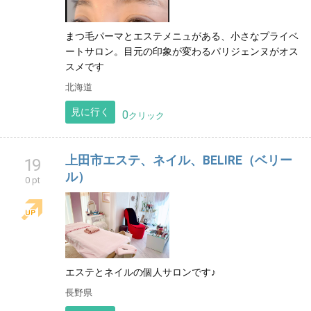
まつ毛パーマとエステメニュがある、小さなプライベ
ートサロン。目元の印象が変わるパリジェンヌがオス
スメです
北海道
見に行く
0
クリック
上田市エステ、ネイル、BELIRE（ベリー
19
ル）
0 pt
エステとネイルの個人サロンです♪
長野県