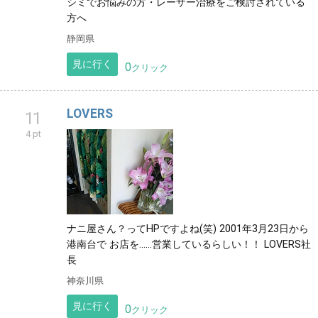
シミでお悩みの方・レーザー治療をご検討されている
方へ
静岡県
見に行く
0
クリック
LOVERS
11
4 pt
ナニ屋さん？ってHPですよね(笑) 2001年3月23日から
港南台で お店を……営業しているらしい！！ LOVERS社
長
神奈川県
見に行く
0
クリック