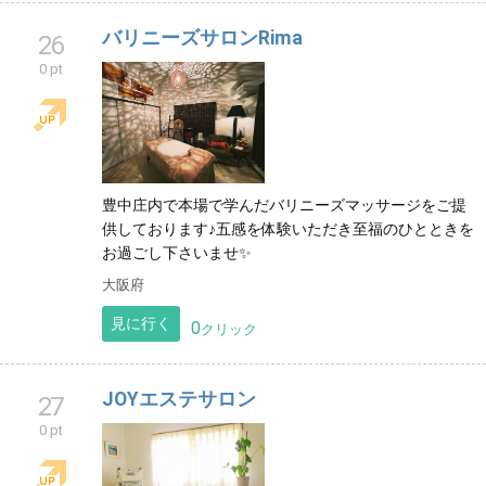
バリニーズサロンRima
26
0 pt
豊中庄内で本場で学んだバリニーズマッサージをご提
供しております♪五感を体験いただき至福のひとときを
お過ごし下さいませ✨
大阪府
見に行く
0
クリック
JOYエステサロン
27
0 pt