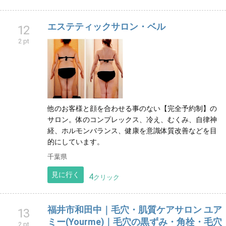
エステティックサロン・ベル
12
2 pt
他のお客様と顔を合わせる事のない【完全予約制】の
サロン。体のコンプレックス、冷え、むくみ、自律神
経、ホルモンバランス、健康を意識体質改善などを目
的にしています。
千葉県
見に行く
4
クリック
福井市和田中｜毛穴・肌質ケアサロン ユア
13
ミー(Yourme)｜毛穴の黒ずみ・角栓・毛穴
2 pt