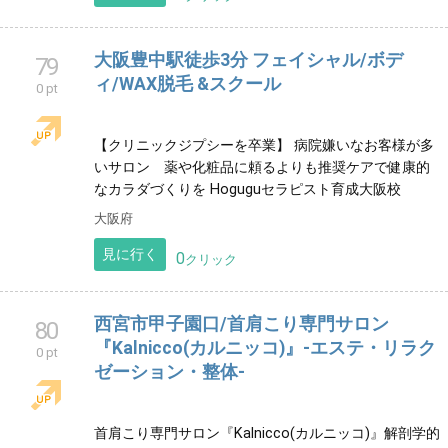
le confort
76
0 pt
宜しくお願いします*.+ﾟ
見に行く
0
クリック
Beauty salon ETERNITY
78
0 pt
岡山県瀬戸内市で子育て中の４児mamaが、自分が行
きたいサロンを作りました☆ 友達の家に遊びに行く感
覚でお越し頂けたらと思います♫
見に行く
0
クリック
大阪豊中駅徒歩3分 フェイシャル/ボデ
79
ィ/WAX脱毛 &スクール