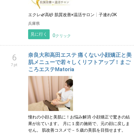
エクレ🌿高砂 肌質改善×温活サロン┊︎子連れOK
兵庫県
見に行く
0
クリック
奈良大和高田エステ 痛くない小顔矯正と美
6
肌メニューで若々しくリフトアップ！まご
7 pt
ころエステMatoria
憧れの小顔と美肌に！お悩み解消 小顔矯正で驚きの結
果が出ています。 月に１度の施術で、元の顔に戻しま
せん。 肌改善コスメで－５歳の美肌を目指せます。