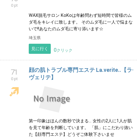
見に行く
0
クリック
フェイシャル専門店 『Ｌｅ Ｌｉｅｎ』 大
65
阪 / 古川橋
0 pt
<大阪/古川橋>35歳からのおとな女性に選ばれる『肌改
善エイジングケア専門店』 加齢によるお悩みに
特化したメニューの中から-5歳の若見え素肌へ導きま
す!
見に行く
0
クリック
WAX脱毛サロン KoKo
70
0 pt
WAX脱毛サロン KoKoは年齢問わず短時間で皆様のム
ダ毛をキレイに致します。 そのムダ毛に一人で悩まな