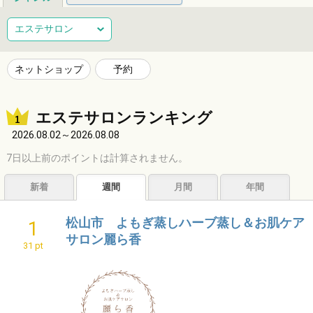
総合
健康
整体
ヘアサロン
エステサロン
ネイルサロン
エステサロン
リラクゼーション
習い事
ネットショップ
予約
音楽教室
スポーツ
ハンドメイド
レジャー
エステサロンランキング
ショッピング
グルメ
居酒屋
ビジネス
2026.08.02～2026.08.08
サービス
子育て
福祉
アニマル
占い
7日以上前のポイントは計算されません。
エンタメ
アーティスト
クリエイター
その他
新着
週間
月間
年間
松山市 よもぎ蒸しハーブ蒸し＆お肌ケア
1
サロン麗ら香
31 pt