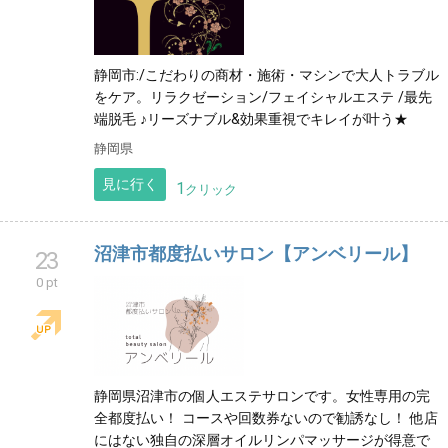
静岡市:/こだわりの商材・施術・マシンで大人トラブル
をケア。リラクゼーション/フェイシャルエステ /最先
端脱毛 ♪リーズナブル&効果重視でキレイが叶う★
静岡県
見に行く
1
クリック
沼津市都度払いサロン【アンベリール】
23
0 pt
静岡県沼津市の個人エステサロンです。女性専用の完
全都度払い！ コースや回数券ないので勧誘なし！ 他店
にはない独自の深層オイルリンパマッサージが得意で