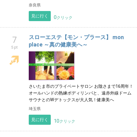
奈良県
見に行く
0
クリック
スローエステ【モン・プラース】 mon
7
place ～真の健康美へ～
5 pt
さいたま市のプライベートサロン お陰さまで16周年！
オールハンドの熟練ボディリンパと、遠赤外線ドーム
サウナとのWデトックスが大人気！健康美へ
埼玉県
見に行く
10
クリック