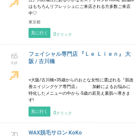
フェイシャル＆フーレセラピーLAULA （ラ
58
ウラ）
0 pt
人気のシミケアフェイシャルを始め足で行うボディケ
アまで美容とリラクゼーションを兼ね備えたプライベ
ートサロンです。
東京都
見に行く
0
クリック
esthe B-ROSE
62
0 pt
江戸川区瑞江にある小さなエステサロンB-ROSE 肌悩み
はもちろんリフレッシュにご来店される方多数ご来店
中♡
東京都