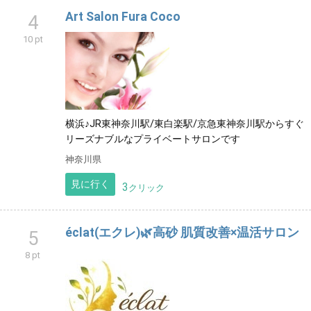
Art Salon Fura Coco
4
10 pt
横浜♪JR東神奈川駅/東白楽駅/京急東神奈川駅からすぐ
リーズナブルなプライベートサロンです
神奈川県
見に行く
3
クリック
éclat(エクレ)🌿高砂 肌質改善×温活サロン
5
8 pt