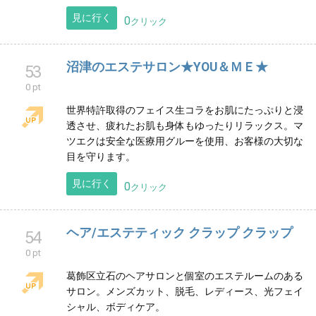
兵庫県
見に行く
0
クリック
private salon VEIL
46
0 pt
気軽に通えるエステサロンをコンセプトにお客様の心
地のよい接客を心がけています。ボディ、フェイシャ
ルのオールハンドトリートメントがメインのサロンで
す。
見に行く
0
クリック