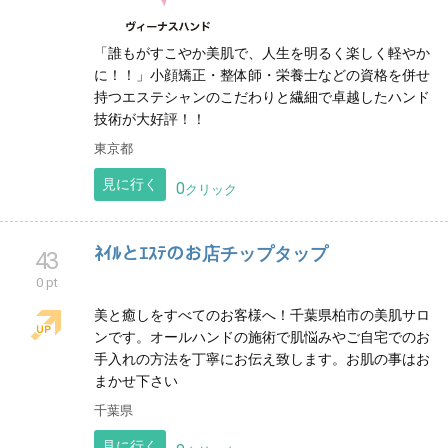
ヴィーナスハンド
35
0 pt
「誰もがすこやか美肌で、人生を明るく楽しく軽やか
に！！」小顔矯正・整体師・栄養士などの資格を併せ
持つエステシャンのこだわりと繊細で卓越したハンド
技術が大好評！！
東京都
見に行く
0
クリック
ﾈｲﾙとｴｽﾃのお店チップタップ
43
0 pt