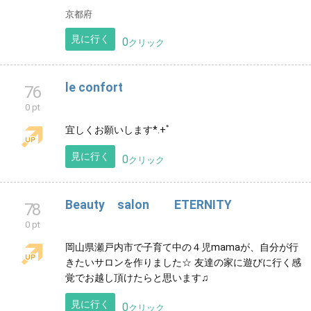
Ju-shi～ジューシ～
73
0 pt
フェイシャル、ボディケア、よもぎ蒸し、まつ毛カー
ルなど豊富なメニューの中よりお悩みに合わせた施術
をご提供しております。
見に行く
0
クリック
癒しエステのお店 太陽の穂°
75
0 pt
京都市上京区にある自宅の一室を利用し、癒しのエス
テで心身共にリラックス。「頑張る女性の駆け込みサ
ロンになれたら」という想いでリーズナブルに綺麗と
癒しを叶えます。
京都府
見に行く
0
クリック