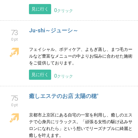
いで!!あなたのムダ毛に寄り添います☆
埼玉県
見に行く
0
クリック
顔の肌トラブル専門エステ La.verite..【ラ·
71
ヴェリテ】
0 pt
第一印象はほんの数秒で決まる… 女性の2人に1人が肌
を見て年齢を判断しています。 「肌」にこだわり抜い
た【顔専門エステ】どうぞご体験下さいませ
見に行く
0
クリック