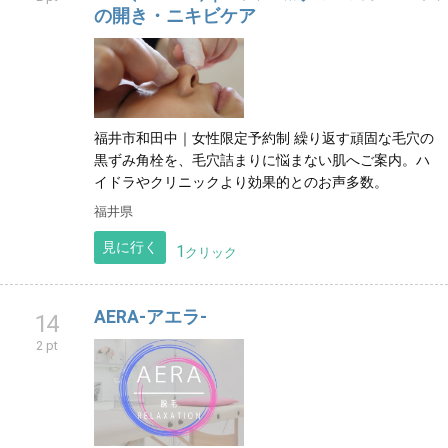
の開き・ニキビケア
福井市和田中｜女性限定予約制 繰り返す頑固な毛穴の
黒ずみ角栓を、毛穴詰まりに悩まない肌へご案内。ハ
イドラやクリニックより効果的とのお声多数。
福井県
見に行く
1
クリック
AERA-アエラ-
14
2 pt