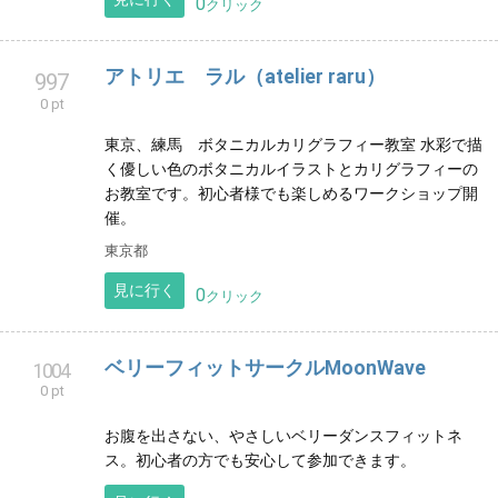
0 pt
お子さまの心とからだを育む、森のようなバレエと暮
らしのサロン。
長野県
見に行く
0
クリック
【HULA】Ka Makana O Ka Lani
992
0 pt
川崎市にて、ハワイアンフラのレッスンを開催。フラ
でつながるまちづくりを目指し、コミュニティカフェ
でのワンデーレッスンも開催中。初心者方、お仲間募
集中です。
神奈川県
見に行く
0
クリック