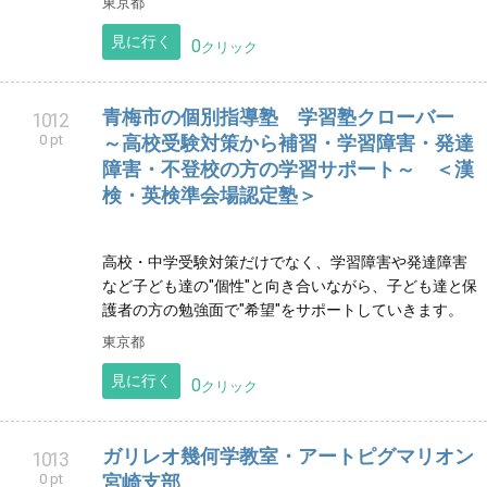
アトリエ種々絵画造形教室
1009
0 pt
栃木県宇都宮市にある、絵画造形教室です。生徒さん
募集中！
栃木県
見に行く
0
クリック
八王子市みなみ野の書道教室「みなみ野習
1011
0 pt
字教室」財団法人日習字教育財団
東京都八王子市みなみ野の習字教室です。小学生から
大人の方まで、それぞれのペースで目標を持って書い
ています。
東京都
見に行く
0
クリック