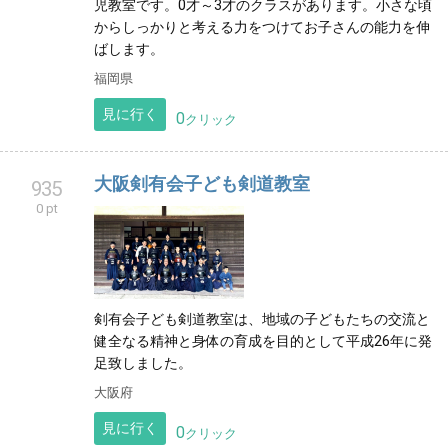
児教室です。0才～3才のクラスがあります。小さな頃
からしっかりと考える力をつけてお子さんの能力を伸
ばします。
福岡県
見に行く
0
クリック
大阪剣有会子ども剣道教室
935
0 pt
剣有会子ども剣道教室は、地域の子どもたちの交流と
健全なる精神と身体の育成を目的として平成26年に発
足致しました。
大阪府
見に行く
0
クリック