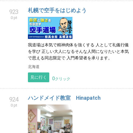
札幌で空手をはじめよう
923
0 pt
我道場は本気で精神肉体を強くする 人として礼儀行儀
を学び 正しい大人になるそんな人間になりたいと本気
で思える同志限定で 入門希望者を承ります。
北海道
見に行く
0
クリック
ハンドメイド教室 Hinapatch
924
0 pt