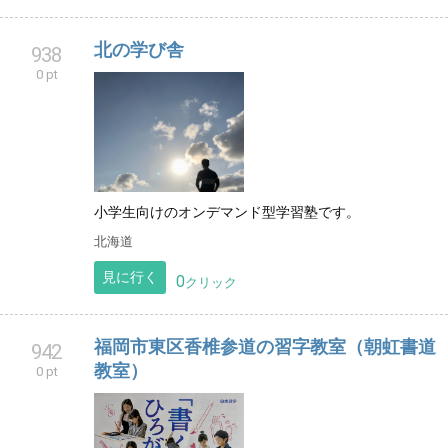
北の学び舎
938
0 pt
小学生向けのオンデマンド型学習塾です。
北海道
見に行く
0
クリック
福岡市東区香椎参道の習字教室（朝虹書道
942
教室）
0 pt