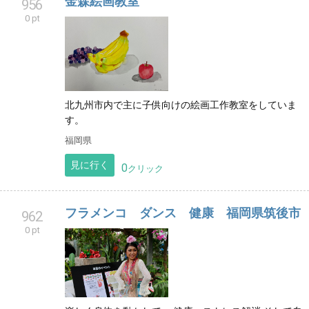
金森絵画教室
956
0 pt
北九州市内で主に子供向けの絵画工作教室をしていま
す。
福岡県
見に行く
0
クリック
フラメンコ ダンス 健康 福岡県筑後市
962
0 pt