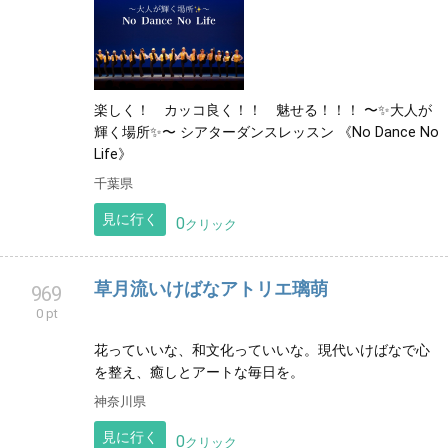
楽しく！ カッコ良く！！ 魅せる！！！ 〜✨大人が
輝く場所✨〜 シアターダンスレッスン 《No Dance No
Life》
千葉県
見に行く
0
クリック
草月流いけばなアトリエ璃萌
969
0 pt