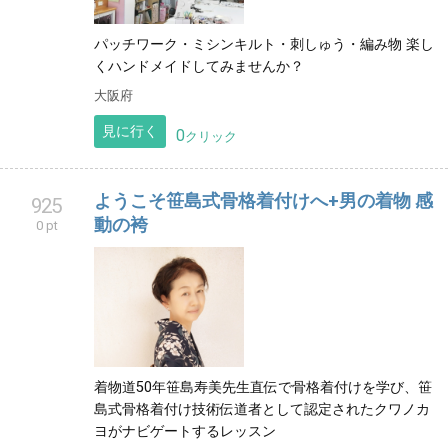
パッチワーク・ミシンキルト・刺しゅう・編み物 楽し
くハンドメイドしてみませんか？
大阪府
見に行く
0
クリック
ようこそ笹島式骨格着付けへ+男の着物 感
925
動の袴
0 pt
着物道50年笹島寿美先生直伝で骨格着付けを学び、笹
島式骨格着付け技術伝道者として認定されたクワノカ
ヨがナビゲートするレッスン