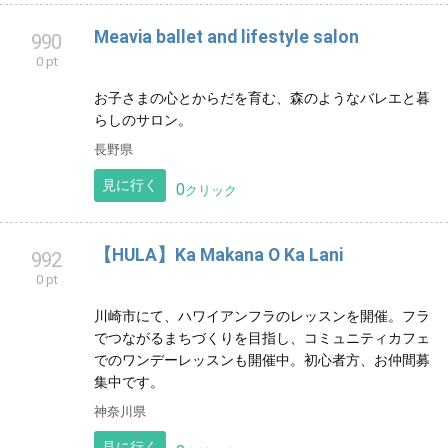
双月会足立場所
988
0 pt
足立区舎人で居合・剣術・護身術が学べる場所 《玄黄
二刀流・無外流》初めての方も経験者も大歓迎 楽しく
マイペースに剣術
東京都
見に行く
0
クリック
大人リーナ MAYUMI
989
0 pt
アラフォーで始めたバレエ 3人の子供たちと親子で楽し
むバレエライフ
見に行く
0
クリック
Meavia ballet and lifestyle salon
990