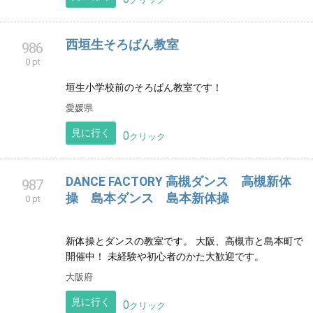
見に行く
0
クリック
四季のお料理山本
983
0 pt
旬の食材を使って、ご家庭で出来る懐石料理を楽しん
で頂いてます。 お料理を作る楽しみ、お食事する楽し
みが生活の一部になって頂けることが、私の願いで
す。
兵庫県
見に行く
0
クリック
西垣生そろばん教室
986
0 pt