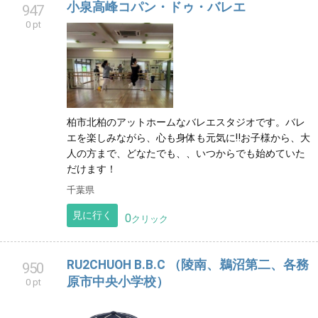
小泉高峰コパン・ドゥ・バレエ
947
0 pt
柏市北柏のアットホームなバレエスタジオです。バレ
エを楽しみながら、心も身体も元気に‼️お子様から、大
人の方まで、どなたでも、、いつからでも始めていた
だけます！
千葉県
見に行く
0
クリック
RU2CHUOH B.B.C （陵南、鵜沼第二、各務
950
原市中央小学校）
0 pt