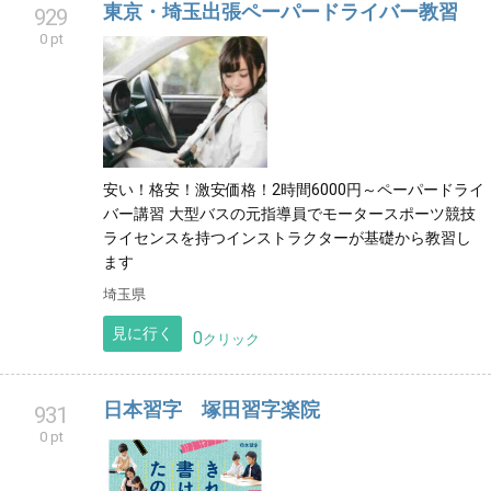
東京・埼玉出張ペーパードライバー教習
929
0 pt
安い！格安！激安価格！2時間6000円～ペーパードライ
バー講習 大型バスの元指導員でモータースポーツ競技
ライセンスを持つインストラクターが基礎から教習し
ます
埼玉県
見に行く
0
クリック
日本習字 塚田習字楽院
931
0 pt