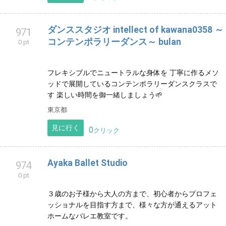
花っていいな、和文化っていいな。現代いけばなで心
を整え、癒しとアートな毎日を。
神奈川県
見に行く
0
クリック
ダンススタジオ intellect of kawana0358 ～
971
コンテンポラリーダンス～ bulan
0 pt
フレキシブルでニュートラルな身体を 丁寧に作るメソ
ッドで展開しているコンテンポラリーダンスクラスで
す 楽しい時間を御一緒しましょう🌱
東京都
見に行く