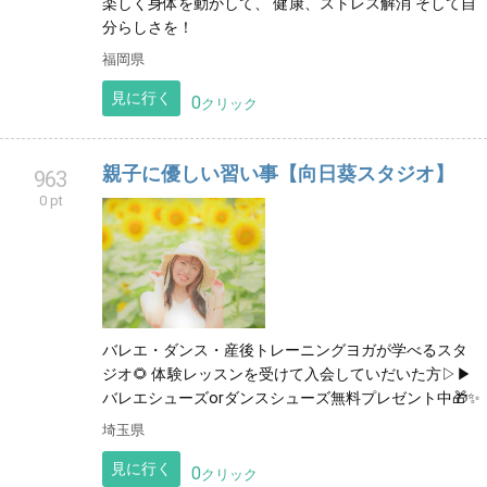
楽しく身体を動かして、 健康、ストレス解消 そして自
分らしさを！
福岡県
見に行く
0
クリック
親子に優しい習い事【向日葵スタジオ】
963
0 pt
バレエ・ダンス・産後トレーニングヨガが学べるスタ
ジオ🌻 体験レッスンを受けて入会していだいた方▷▶︎
バレエシューズorダンスシューズ無料プレゼント中🎁✨️
埼玉県
見に行く
0
クリック