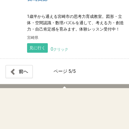
青梅市の個別指導塾 学習塾クローバー
1012
0 pt
～高校受験対策から補習・学習障害・発達
障害・不登校の方の学習サポート～ ＜漢
検・英検準会場認定塾＞
高校・中学受験対策だけでなく、学習障害や発達障害
など子ども達の"個性"と向き合いながら、子ども達と保
護者の方の勉強面で"希望"をサポートしていきます。
東京都
見に行く
0
クリック
ガリレオ幾何学教室・アートピグマリオン
1013
0 pt
宮崎支部