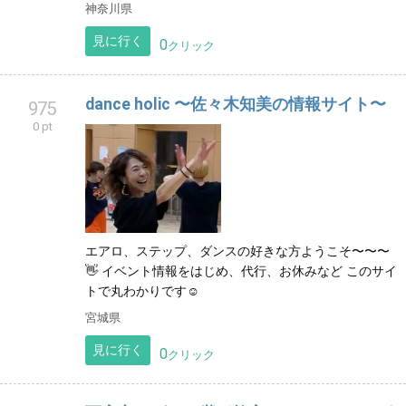
0
クリック
Ayaka Ballet Studio
974
0 pt
３歳のお子様から大人の方まで、初心者からプロフェ
ッショナルを目指す方まで、様々な方が通えるアット
ホームなバレエ教室です。
神奈川県
見に行く
0
クリック
dance holic 〜佐々木知美の情報サイト〜
975
0 pt