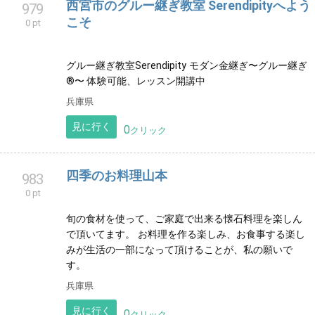
エアロ、ステップ、ダンスの好きな方ようこそ〜〜〜
👋 イベント情報をはじめ、代行、お休みなど このサイ
トで丸わかりです☺️
宮城県
見に行く
0
クリック
西宮市のグルー継ぎ教室 Serendipityへよう
979
こそ
0 pt
グルー継ぎ教室Serendipity モダン金継ぎ〜グルー継ぎ
®〜 体験可能、レッスン開講中
兵庫県