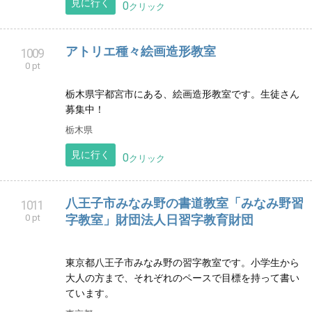
アトリエ ラル（atelier raru）
997
0 pt
東京、練馬 ボタニカルカリグラフィー教室 水彩で描
く優しい色のボタニカルイラストとカリグラフィーの
お教室です。初心者様でも楽しめるワークショップ開
催。
東京都
見に行く
0
クリック
ベリーフィットサークルMoonWave
1004
0 pt
お腹を出さない、やさしいベリーダンスフィットネ
ス。初心者の方でも安心して参加できます。
見に行く
0
クリック