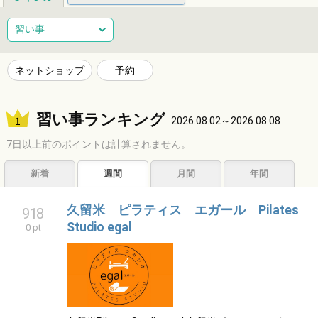
総合
健康
整体
ヘアサロン
習い事
ネイルサロン
エステサロン
リラクゼーション
習い事
ネットショップ
予約
音楽教室
スポーツ
ハンドメイド
レジャー
習い事ランキング
ショッピング
グルメ
居酒屋
ビジネス
2026.08.02～2026.08.08
7日以上前のポイントは計算されません。
サービス
子育て
福祉
アニマル
占い
新着
週間
月間
年間
エンタメ
アーティスト
クリエイター
その他
久留米 ピラティス エガール Pilates
918
Studio egal
0 pt