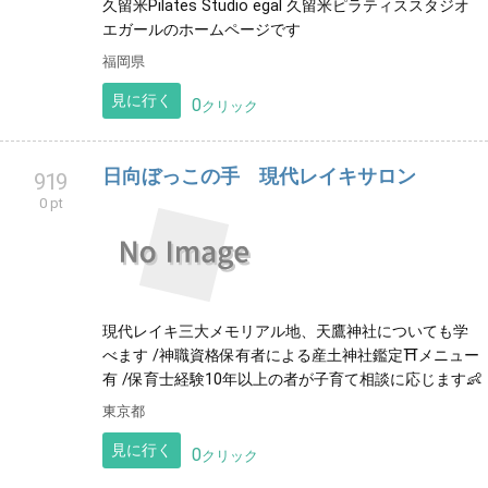
久留米Pilates Studio egal 久留米ピラティススタジオ
エガールのホームページです
福岡県
見に行く
0
クリック
日向ぼっこの手 現代レイキサロン
919
0 pt
現代レイキ三大メモリアル地、天鷹神社についても学
べます /神職資格保有者による産土神社鑑定⛩️メニュー
有 /保育士経験10年以上の者が子育て相談に応じます👶
東京都
見に行く
0
クリック