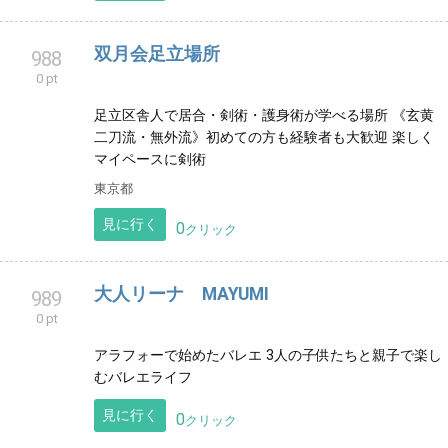
垣生小学校前のそろばん教室です！
愛媛県
見に行く
0
クリック
DANCE FACTORY 高槻ダンス 高槻新体
987
操 島本ダンス 島本新体操
0 pt
新体操とダンスの教室です。 大阪、高槻市と島本町で
開催中！ 未経験や初心者のかた大歓迎です。
大阪府
見に行く
0
クリック