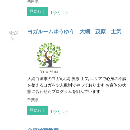
兵庫県
見に行く
0
クリック
ヨガルームゆうゆう 大網 茂原 土気
952
0 pt
大網白里市のヨガ○大網 茂原 土気 エリアで心身の不調
を整えるヨガを少人数制でやっております お身体の状
態に合わせたプログラムを組んでいます
千葉県
見に行く
0
クリック