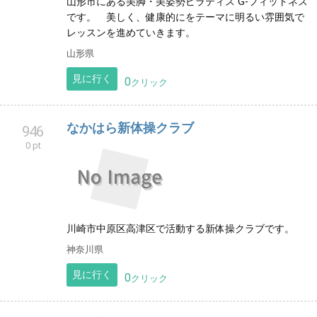
山形市にある美脚・美姿勢ピラティス G-フィットネス
です。 美しく、健康的にをテーマに明るい雰囲気で
レッスンを進めていきます。
山形県
見に行く
0
クリック
なかはら新体操クラブ
946
0 pt
川崎市中原区高津区で活動する新体操クラブです。
神奈川県
見に行く
0
クリック