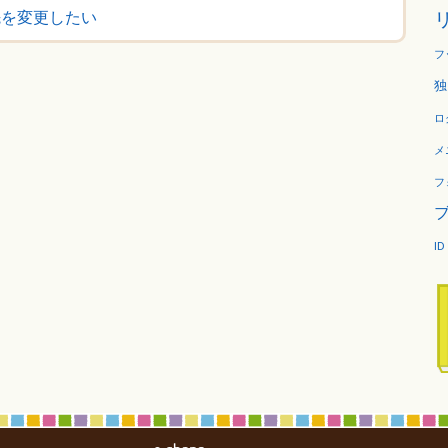
先を変更したい
フ
独
ロ
メ
フ
ID