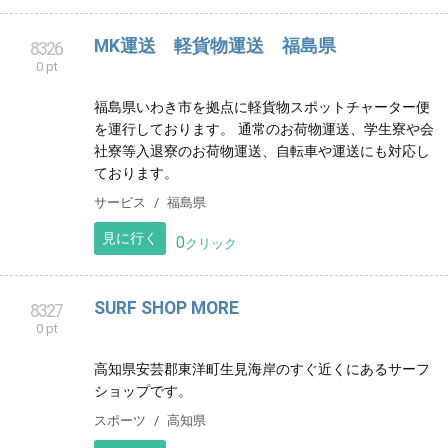
0 pt
電気工事業 ビル、店舗、事務所、改修工事 マンショ
ン、アパート、戸建て、新規屋内配線 防犯カメラ、
LAN配線、弱電配線 リフォーム リノベーション
ビジネス
東京都
見に行く
0
クリック
We Love Stradivari
8321
0 pt
多くのストラディヴァリウスを写真におさめた 写真家
横山進一の作品やイベントを紹介しています。
クリエイター
東京都
見に行く
0
クリック
MK運送 軽貨物運送 福島県