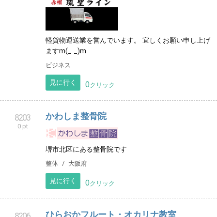
軽貨物運送業を営んでいます。 宜しくお願い申し上げ
ますm(_ _)m
ビジネス
見に行く
0
クリック
かわしま整骨院
8203
0 pt
堺市北区にある整骨院です
整体
大阪府
見に行く
0
クリック
ひらおかフルート・オカリナ教室
8206