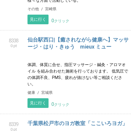
学習支援教室 MY STEP 世田谷区 勉強が苦
8329
0 pt
手なお子様 発達が気にかかるお子様 学習
塾
発達障害・グレーゾーン 小中学生 個別学習指導塾 世
田谷区【学習支援教室 ＭＹＳＴＥＰ】
習い事
東京都
見に行く
0
クリック
まっちゃの隠れ家
8337
0 pt
宮崎県出身。 高校3年生から役者の勉強を地元で始め
る。 現在宮崎県内で舞台役者、ナレーター、司会と
様々な方面で活動している。
その他
宮崎県