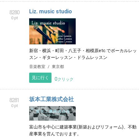
ントンチームです！
習い事
愛知県
見に行く
0
クリック
Liz. music studio
8280
0 pt
新宿・横浜・町田・八王子・相模原etc.でボーカルレッ
スン・ギターレッスン・ドラムレッスン
音楽教室
東京都
見に行く
0
クリック
坂本工業株式会社
8281
0 pt