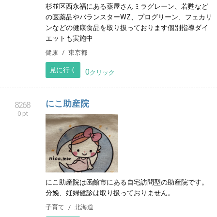
杉並区西永福にある薬屋さんミラグレーン、若甦など
の医薬品やバランスターWZ、プログリーン、フェカリ
ンなどの健康食品を取り扱っております個別指導ダイ
エットも実施中
健康
東京都
見に行く
0
クリック
にこ助産院
8268
0 pt
にこ助産院は函館市にある自宅訪問型の助産院です。
分娩、妊婦健診は取り扱っておりません。
子育て
北海道