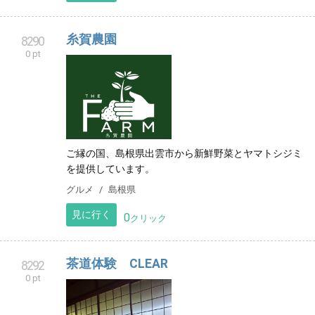
どすべて無料です
その他
愛知県
見に行く
0
クリック
糸賀農園
8290
0 pt
ご縁の国、島根県出雲市から新鮮野菜とヤマトシジミ
を提供しています。
グルメ
島根県
見に行く
0
クリック