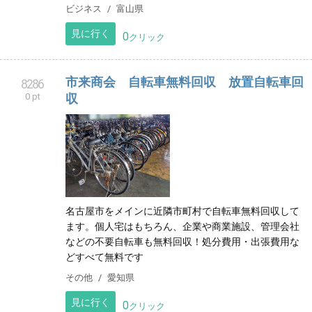
富山市を中心に建築事業(新築およびリフォーム)、不動
産事業を営んでおります。
ビジネス
富山県
見に行く
0
クリック
市来商会 自転車無料回収 放置自転車回
8286
0 pt
収
名古屋市をメインに近隣市町村で自転車無料回収して
ます。個人宅はもちろん、企業や商業施設、管理会社
などの不要自転車も無料回収！処分費用・出張費用な