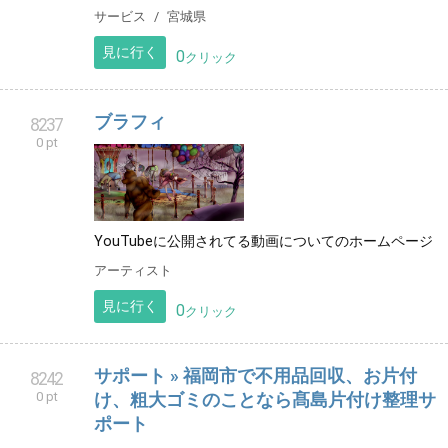
サービス
宮城県
見に行く
0
クリック
ブラフィ
8237
0 pt
YouTubeに公開されてる動画についてのホームページ
アーティスト
見に行く
0
クリック
サポート » 福岡市で不用品回収、お片付
8242
0 pt
け、粗大ゴミのことなら髙島片付け整理サ
ポート