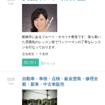
0 pt
船橋市にあるフルート・オカリナ教室です。落ち着い
た雰囲気のレッスン室でワンツーマンの丁寧なレッス
ンを行なっております。
音楽教室
千葉県
見に行く
0
クリック
自動車・車検・点検・鈑金塗装・修理全
8209
0 pt
般・新車・中古車販売