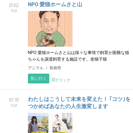
NPO 愛猫ホームさと山
8162
0 pt
NPO 愛猫ホームさと山は様々な事情で飼育が困難な猫
ちゃんを譲渡飼育する施設です。老猫子猫
アニマル
島根県
見に行く
0
クリック
わたしはこうして未来を変えた！ ｢コツ｣を
8178
0 pt
つかめばあなたの人生激変します