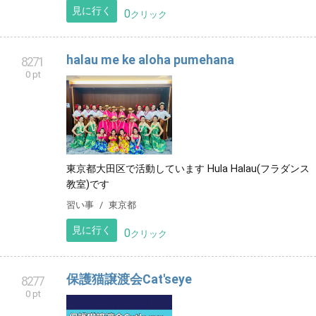
見に行く
0
クリック
halau me ke aloha pumehana
8271
0 pt
東京都大田区で活動しています Hula Halau(フラダンス
教室)です
習い事
東京都
見に行く
0
クリック
保護猫譲渡会Cat'seye
8277
0 pt