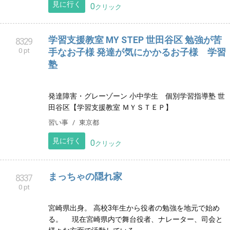
8326
0 pt
福島県いわき市を拠点に軽貨物スポットチャーター便
を運行しております。 通常のお荷物運送、学生寮や会
社寮等入退寮のお荷物運送、自転車や運送にも対応し
ております。
サービス
福島県
見に行く
0
クリック
SURF SHOP MORE
8327
0 pt
高知県安芸郡東洋町生見海岸のすぐ近くにあるサーフ
ショップです。
スポーツ
高知県
見に行く
0
クリック