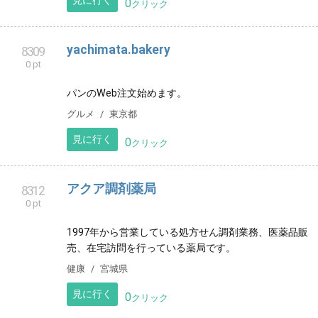
草加べんてん接骨院 鍼灸院
8305
0 pt
大正時代の古民家の梁を使用した優しい木の作りで、
お客さまをリラックスした気持ちへと誘います。どな
た様も、お気軽にお越しいただけたらうれしいです。
リラクゼーション
埼玉県
見に行く
0
クリック
yachimata.bakery
8309
0 pt