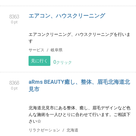
名古屋市東区にある、民間学童です。 2014年から営業
し、今年で10年目を迎えます。
習い事
愛知県
見に行く
0
クリック
【肌質改善サロン】monet -モネ- 池袋/大
8357
0 pt
塚
東京でグリーンピール5daysをリーズナブルに。池袋か
ら一駅、大塚駅より徒歩2分の駅チカsalon。
エステサロン
東京都
見に行く
0
クリック