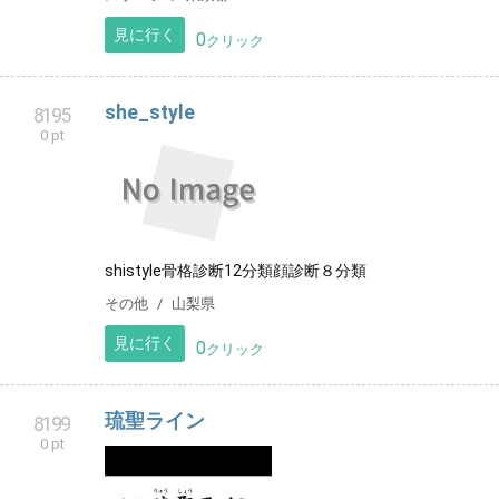
見に行く
0
クリック
she_style
8195
0 pt
shistyle骨格診断12分類顔診断８分類
その他
山梨県
見に行く
0
クリック
琉聖ライン
8199
0 pt