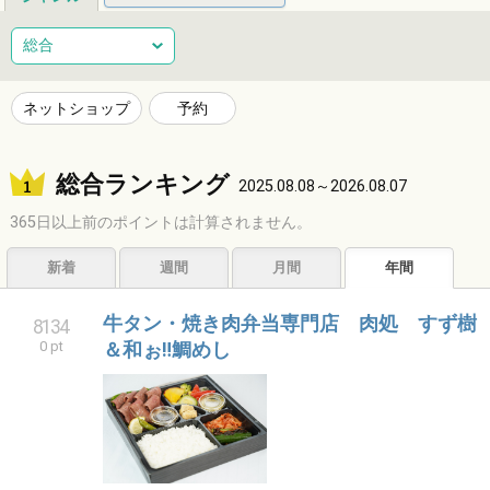
総合
健康
整体
ヘアサロン
総合
ネイルサロン
エステサロン
リラクゼーション
習い事
ネットショップ
予約
音楽教室
スポーツ
ハンドメイド
レジャー
総合ランキング
ショッピング
グルメ
居酒屋
ビジネス
2025.08.08～2026.08.07
365日以上前のポイントは計算されません。
サービス
子育て
福祉
アニマル
占い
新着
週間
月間
年間
エンタメ
アーティスト
クリエイター
その他
牛タン・焼き肉弁当専門店 肉処 すず樹
8134
0 pt
＆和ぉ‼鯛めし