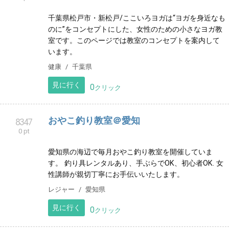
見に行く
0
クリック
仙台駅西口|【癒されながら健康へ】マッサ
8338
0 pt
ージ・はり・きゅう mieux ミュー
体調、体質に合せ、指圧マッサージ・鍼灸・アロマオ
イル を組み合わせた施術を行っております。 低気圧で
の体調不良、PMS、疲れが抜けない等ご相談くださ
い。
健康
宮城県
見に行く
0
クリック
千葉県松戸市のヨガ教室「ここいろヨガ」
8339
0 pt
千葉県松戸市・新松戸/ここいろヨガは“ヨガを身近なも