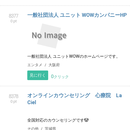
横浜ハーティースポーツクラブ
8371
0 pt
横浜市で活動するキッズチアダンスチームです 横浜 戸
塚 上大岡 六ツ川 弘明寺 綱島
習い事
神奈川県
見に行く
0
クリック
まいにちごはん
8373
0 pt
施設でのご飯を記しました
健康
神奈川県
見に行く
0
クリック