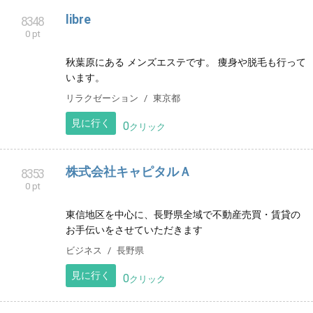
のに”をコンセプトにした、女性のための小さなヨガ教
室です。このページでは教室のコンセプトを案内して
います。
健康
千葉県
見に行く
0
クリック
おやこ釣り教室＠愛知
8347
0 pt
愛知県の海辺で毎月おやこ釣り教室を開催していま
す。 釣り具レンタルあり、手ぶらでOK、初心者OK. 女
性講師が親切丁寧にお手伝いいたします。
レジャー
愛知県
見に行く
0
クリック
libre
8348