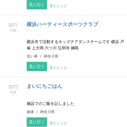
エアコン、ハウスクリーニング
8363
0 pt
エアコンクリーニング、ハウスクリーニングを行いま
す
サービス
岐阜県
見に行く
0
クリック
aRms BEAUTY癒し、整体、眉毛北海道北
8368
0 pt
見市
北海道北見市にある整体、癒し、眉毛デザインなど色
んな施術を一人ひとりに合わせて行います。ご相談下
さい☆
リラクゼーション
北海道
見に行く
0
クリック