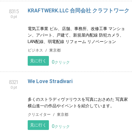
パンのWeb注文始めます。
グルメ
東京都
見に行く
0
クリック
アクア調剤薬局
8312
0 pt
1997年から営業している処方せん調剤業務、医薬品販
売、在宅訪問を行っている薬局です。
健康
宮城県
見に行く
0
クリック
KRAFTWERK.LLC 合同会社 クラフトワーク
8315