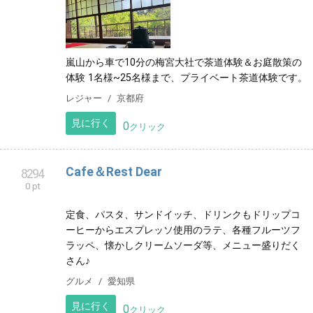
茶道体験 CLEAR
8292
0 pt
嵐山から車で10分の梅宮大社で茶道体験＆お庭散策の
体験 1名様~25名様まで、プライベート茶道体験です。
レジャー
京都府
見に行く
0
クリック
Cafe＆Rest Dear
8294
0 pt