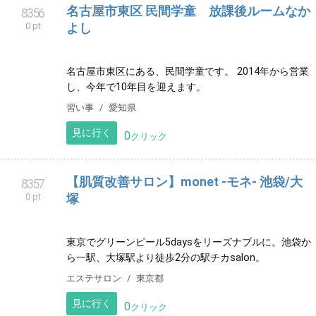
0 pt
秋葉原にある メンズエステです。 痩身や脱毛も行って
います。
リラクゼーション
東京都
見に行く
0
クリック
株式会社キャピタルＡ
8353
0 pt
東信地区を中心に、長野県全域で不動産売買・賃貸の
お手伝いをさせていただきます
ビジネス
長野県
見に行く
0
クリック
名古屋市東区 民間学童 放課後ルームなか
8356
0 pt
よし