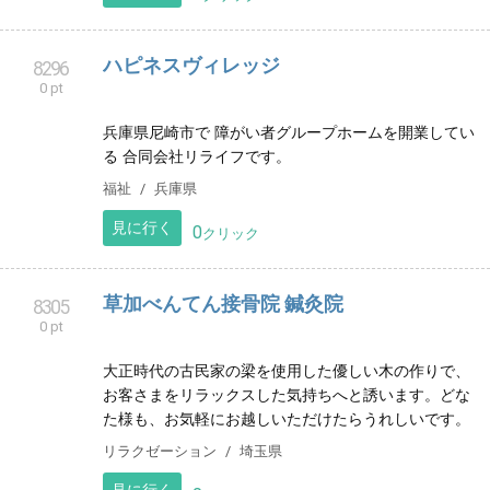
定食、パスタ、サンドイッチ、ドリンクもドリップコ
ーヒーからエスプレッソ使用のラテ、各種フルーツフ
ラッペ、懐かしクリームソーダ等、メニュー盛りだく
さん♪
グルメ
愛知県
見に行く
0
クリック
ハピネスヴィレッジ
8296
0 pt
兵庫県尼崎市で 障がい者グループホームを開業してい
る 合同会社リライフです。
福祉
兵庫県
見に行く
0
クリック