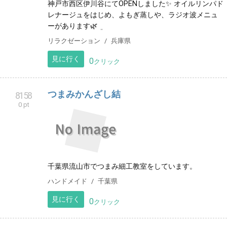
神戸市西区伊川谷にてOPENしました✨️ オイルリンパド
レナージュをはじめ、よもぎ蒸しや、ラジオ波メニュ
ーがあります🌿‬ ܸ
リラクゼーション
兵庫県
見に行く
0
クリック
つまみかんざし結
8158
0 pt
千葉県流山市でつまみ細工教室をしています。
ハンドメイド
千葉県
見に行く
0
クリック