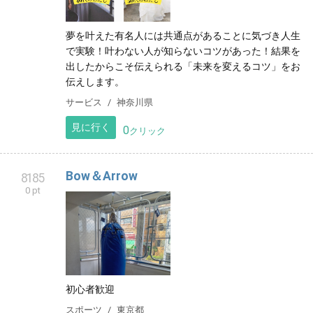
夢を叶えた有名人には共通点があることに気づき人生
で実験！叶わない人が知らないコツがあった！結果を
出したからこそ伝えられる「未来を変えるコツ」をお
伝えします。
サービス
神奈川県
見に行く
0
クリック
Bow＆Arrow
8185
0 pt
初心者歓迎
スポーツ
東京都