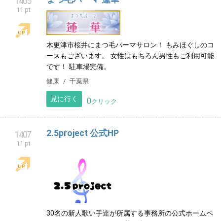
見に行く
0
クリック
まつ毛パーマ 蓮華
1405
11 pt
木更津市桜井にまつ毛パーマサロン！ もみほぐしのコ
ースもございます。 女性はもちろん男性もご利用可能
です！ 駐車場完備。
健康
千葉県
見に行く
0
クリック
2.5project 公式HP
1407
11 pt