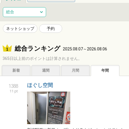
総合
健康
整体
ヘアサロン
総合
ネイルサロン
エステサロン
リラクゼーション
習い事
ネットショップ
予約
音楽教室
スポーツ
ハンドメイド
レジャー
総合ランキング
ショッピング
グルメ
居酒屋
ビジネス
2025.08.07～2026.08.06
365日以上前のポイントは計算されません。
サービス
子育て
福祉
アニマル
占い
新着
週間
月間
年間
エンタメ
アーティスト
クリエイター
その他
ほぐし空間
1388
11 pt