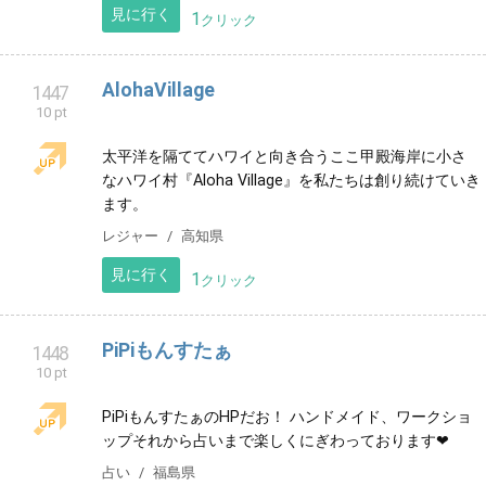
愛知県岡崎市にある日本料理店です。 創業は、1998年
4月です。
グルメ
愛知県
見に行く
1
クリック
保育所 王子園
1445
10 pt
春日井市で保育所王子園の公式アカウントです。0才〜
未就学児まで幅広く対応可能！！一時預かり（時間に
より料金変動）と月保育（毎月プラン変更可）可能で
す！
子育て
愛知県
見に行く
1
クリック
ポップスポーツクラブ
1446