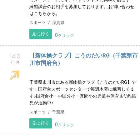
鬼北町・松野町のダンスが好きな子どもたちと その保
護者で作るボランティアサークルです
習い事
愛媛県
見に行く
0
クリック
彦根市バドミントン ベイシックジュニア
1412
11 pt
滋賀県彦根市を中心に活動する小学生・中学生のバド
ミントンチームです。バドミントンに興味がある子・
練習試合のお相手を募集しております。お問い合わせ
はこちらから。