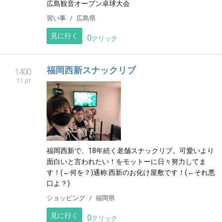
広島観音オープン卓球大会
習い事
広島県
見に行く
0
クリック
福岡西新スナックリブ
1400
11 pt
福岡西新で、18年続く老舗スナックリブ。可愛いより
面白いと言われたい！をモットーに日々努力してま
す！(←何を？)通称:西新のお化け屋敷です！(←それ悪
口よ？)
ショッピング
福岡県
見に行く
0
クリック