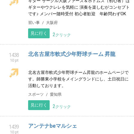
海隆丸【宮古市・遊漁船】
1435
10 pt
岩手県宮古市田老にて 遊漁船をしています。 是非ホー
ムページ、Instagram チェックお願いします✨
レジャー
岩手県
見に行く
3
クリック
かわぐち整骨院
1436
10 pt
大阪市西区、九条のかわぐち整骨院のホームページへ
ようこそ。 施術時間の予約も可能です。 お気軽にお問
い合わせ下さい。
健康