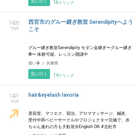
南城市大里に誕生したオイルトリートメントサロン
リラクゼーション
沖縄県
見に行く
23
クリック
厚別西 ピアノ教室
1418
10 pt
札幌市厚別区厚別西にあるピアノ教室です。 お気軽に
お問い合わせください♪
音楽教室
北海道
見に行く
16
クリック
とっきーのロブロオービーHP
1419
10 pt