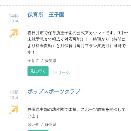
育ったおいしい農産物をより多くの方に楽しんでいた
だけるようがんばっています。
ショッピング
山梨県
見に行く
2
クリック
親子に優しい習い事【向日葵スタジオ】
1443
10 pt
バレエ・ダンス・産後トレーニングヨガが学べるスタ
ジオ🌻 体験レッスンを受けて入会していだいた方▷▶︎
バレエシューズorダンスシューズ無料プレゼント中🎁✨️
習い事
埼玉県
見に行く
2
クリック
料理亭 さか本
1444
10 pt