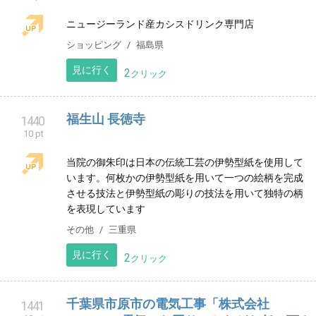
見に行く
2
クリック
ギターサークル大阪ファーズ＆ボトムズ
1437
10 pt
ギター サークル大阪ファーズ＆ボトムズ（初心者）は
ギターやウクレレを気軽に 演奏を楽しむがコンセプト
です♪ メンバー随時受付 初心者歓迎 年齢問わずOK
習い事
大阪府
見に行く
2
クリック
北名古屋市軟式少年野球チーム 昇龍
1438
10 pt
北名古屋市軟式少年野球チーム昇龍のホームページで
す。師勝東小学校をメイングランドにし、土日祝日に
活動しております。
スポーツ
愛知県