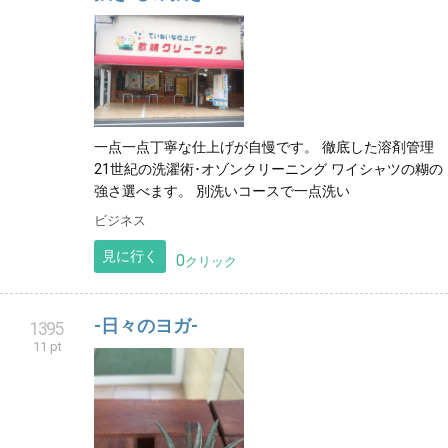
一点一点丁寧な仕上げが自慢です。 徹底した溶剤管理
21世紀の洗濯術･オゾンクリーニング ワイシャツの糊の
強さ選べます。 別洗いコースで一点洗い
ビジネス
見に行く
0
クリック
-日々のヨガ-
1395
11 pt