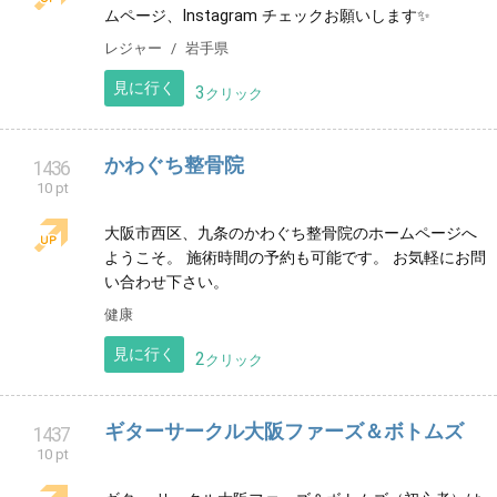
百合子の陽だまりパン 〜 by 自家製酵母パ
1432
10 pt
ン Le・Lourdes（レルルド）
地産地消・食の安全をテーマに美味しいパンを焼いて
います
グルメ
神奈川県
見に行く
3
クリック
宮崎プエルトピアノ教室
1434
10 pt
楽しく待ち遠しくなるレッスンで 音楽の基礎力の底上
げをしていきます。
音楽教室
宮崎県
見に行く
3
クリック