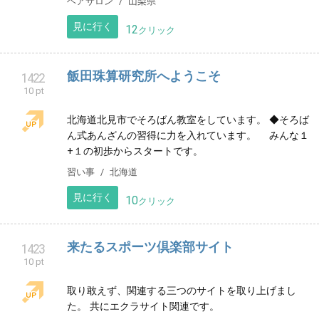
子供が作ったウェブサイトです
その他
東京都
見に行く
16
クリック
西宮市のグルー継ぎ教室 Serendipityへよう
1420
10 pt
こそ
グルー継ぎ教室Serendipity モダン金継ぎ〜グルー継ぎ
®〜 体験可能、レッスン開講中
習い事
兵庫県
見に行く
14
クリック
hair&eyelash lavoria
1421