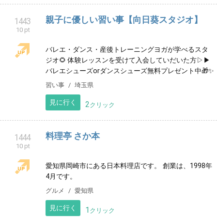
その他
三重県
見に行く
2
クリック
千葉県市原市の電気工事「株式会社
1441
10 pt
CLOWN」電気のお困りごとなどお任せ下さ
い。
千葉県市原市の電気工事店「株式会社CLOWN」のトッ
プページ
ビジネス
千葉県
見に行く
2
クリック
つちの娘専果
1442
10 pt
今年、農家として独立した農園です。 山梨県の自然で