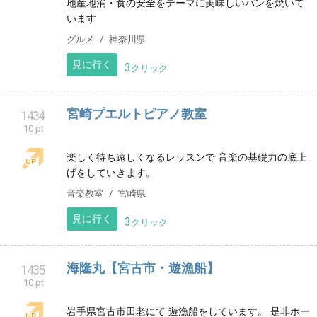
10 pt
外壁塗装・住居リフォーム・古家改装の技術、価格に
自信がある「アイデアスタイルホーム豊中店」です。
お家に関わることは何でもご相談ください。見積無
料・相見積歓迎！
サービス
大阪府
見に行く
4
クリック
赤帽ウメイロ運送
1429
10 pt
赤帽ウメイロ運送 代表 比嘉季之 TEL 080-7344-2493
沖縄県内引越し・家電家具運搬・納品代行業務はお任
せください。
ビジネス
沖縄県
見に行く
4
クリック