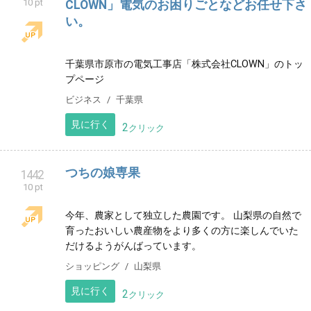
見に行く
2
クリック
アンテナbeマルシェ
1439
10 pt
ニュージーランド産カシスドリンク専門店
ショッピング
福島県
見に行く
2
クリック
福生山 長徳寺
1440
10 pt
当院の御朱印は日本の伝統工芸の伊勢型紙を使用して
います。何枚かの伊勢型紙を用いて一つの絵柄を完成
させる技法と伊勢型紙の彫りの技法を用いて独特の柄
を表現しています