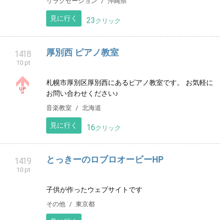
Hālau Moani Ke ʻAla o Ka Mokihana
1414
11 pt
千葉県茂原市を中心に活動しているフラダンス教室。
本場ハワイスタイルのレッスンが受けられます。 小さ
なお子様からシニアの方まで、フラを学び、楽しんで
います。
習い事
千葉県
見に行く
0
クリック
男性専用トリートメントサロン
1417
10 pt