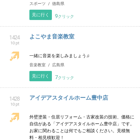
10 pt
美容室、マツエク、宿泊、アロママッサージ、鍼灸、
受付中🧸ベビーサークルやプロジェクター完備で、赤
ちゃん連れの方も大歓迎🌼English OK #北杜市
ヘアサロン
山梨県
見に行く
12
クリック
飯田珠算研究所へようこそ
1422
10 pt
北海道北見市でそろばん教室をしています。 ◆そろば
ん式あんざんの習得に力を入れています。 みんな１
+１の初歩からスタートです。
習い事
北海道
見に行く
10
クリック