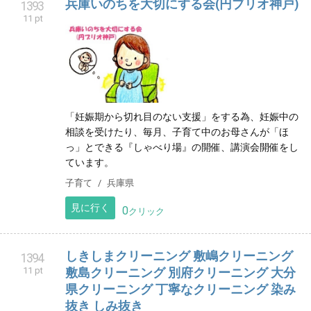
兵庫いのちを大切にする会(円ブリオ神戸)
1393
11 pt
「妊娠期から切れ目のない支援」をする為、妊娠中の
相談を受けたり、毎月、子育て中のお母さんが「ほ
っ」とできる『しゃべり場』の開催、講演会開催をし
ています。
子育て
兵庫県
見に行く
0
クリック
しきしまクリーニング 敷嶋クリーニング
1394
11 pt
敷島クリーニング 別府クリーニング 大分
県クリーニング 丁寧なクリーニング 染み
抜き しみ抜き