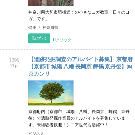
神奈川県大和市境橋近くの小さなヨガ教室「日々のヨ
ガ」です。
健康
神奈川県
見に行く
0
クリック
【遺跡発掘調査のアルバイト募集】 京都府
1396
11 pt
【京都市 城陽 八幡 長岡京 舞鶴 京丹後】㈱
京カンリ
京都府内（京都市、城陽、八幡、長岡京、舞鶴、京丹
後）で遺跡発掘作業員のアルバイトを募集していま
す。未経験者歓迎！シニア世代も活躍中！
ビジネス