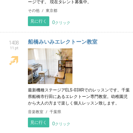
30名の新人歌い手達が所属する事務所の公式ホームペ
ージです。 現在タレント募集中。
その他
東京都
見に行く
0
クリック
船橋みいみエレクトーン教室
1408
11 pt
最新機種ステージアELS-03XRでのレッスンです。千葉
県船橋市行田にあるエレクトーン専門教室。幼稚園児