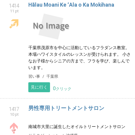
スポーツ
滋賀県
見に行く
0
クリック
【新体操クラブ】こうのだいRG（千葉県市
1413
11 pt
川市国府台）
千葉県市川市にある新体操クラブ【こうのだいRG】で
す！国府台スポーツセンターで毎週木曜に練習してま
す♪国府台小・中国分小・真間小の児童や保育＆幼稚園
児が活動中♪
スポーツ
千葉県
見に行く
0
クリック