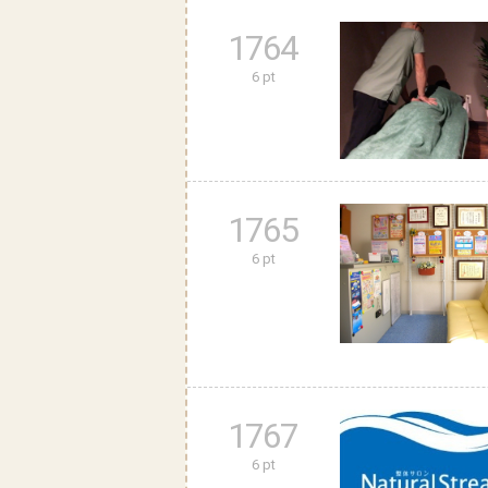
1764
6 pt
1765
6 pt
1767
6 pt