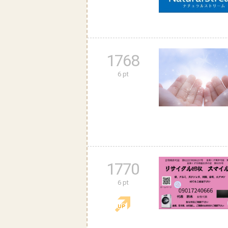
1768
6 pt
1770
6 pt