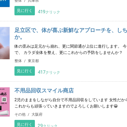
整体
兵庫県
見に行く
419
クリック
足立区で、体が喜ぶ新鮮なアプローチを、し
か。
体の歪みは足元から崩れ、更に関節通が上位に進行します。 
で、 カラダ全体を整え、更にこれからの予防をしませんか？
整体
東京都
見に行く
417
クリック
不用品回収スマイル商店
2児のままをしながら自分で不用品回収をしています 女性だか
これからも頑張っていきますのでよろしくお願いします😀
その他
大阪府
見に行く
29
クリック