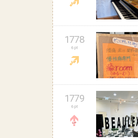
1778
6 pt
1779
6 pt