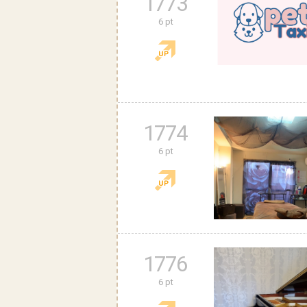
1773
6 pt
1774
6 pt
1776
6 pt