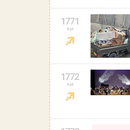
1771
6 pt
1772
6 pt