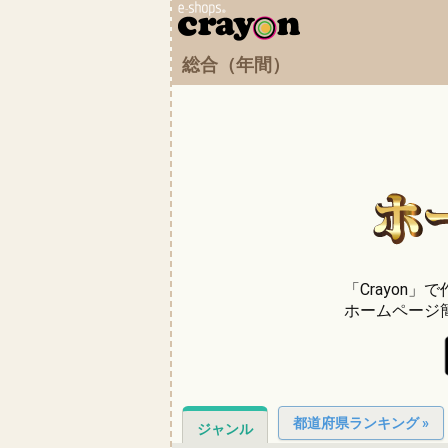
総合（年間）
「Crayon
ホームページ
都道府県ランキング »
ジャンル