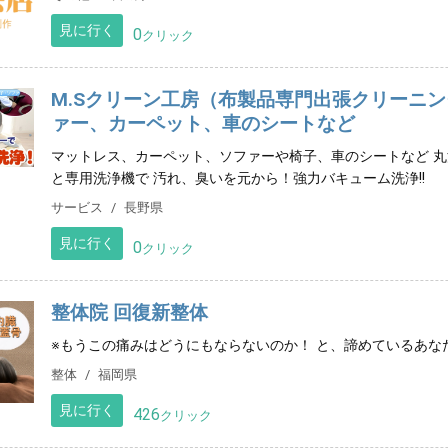
見に行く
0
クリック
M.Sクリーン工房（布製品専門出張クリーニ
ァー、カーペット、車のシートなど
マットレス、カーペット、ソファーや椅子、車のシートなど 
と専用洗浄機で 汚れ、臭いを元から！強力バキューム洗浄!!
サービス
長野県
見に行く
0
クリック
整体院 回復新整体
※もうこの痛みはどうにもならないのか！ と、諦めているあな
整体
福岡県
見に行く
426
クリック