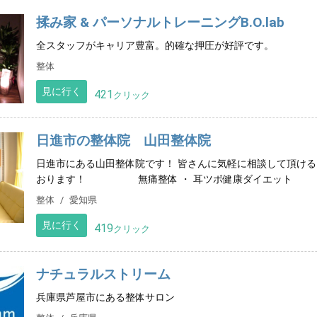
揉み家 & パーソナルトレーニングB.O.lab
全スタッフがキャリア豊富。的確な押圧が好評です。
整体
見に行く
421
クリック
日進市の整体院 山田整体院
日進市にある山田整体院です！ 皆さんに気軽に相談して頂け
おります！ 無痛整体 ・ 耳ツボ健康ダイエット
整体
愛知県
見に行く
419
クリック
ナチュラルストリーム
兵庫県芦屋市にある整体サロン