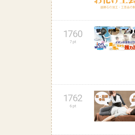
1760
7 pt
1762
6 pt