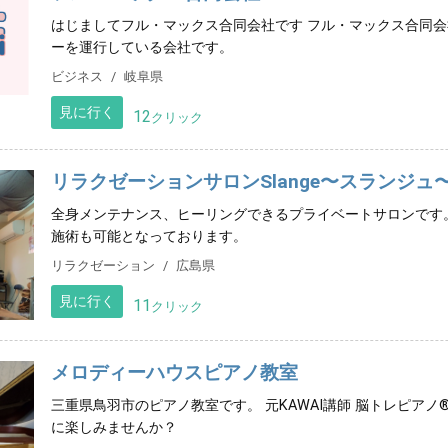
はじましてフル・マックス合同会社です フル・マックス合同
ーを運行している会社です。
ビジネス
岐阜県
見に行く
12
クリック
リラクゼーションサロンSlange〜スランジュ
全身メンテナンス、ヒーリングできるプライベートサロンです
施術も可能となっております。
リラクゼーション
広島県
見に行く
11
クリック
メロディーハウスピアノ教室
三重県鳥羽市のピアノ教室です。 元KAWAI講師 脳トレピア
に楽しみませんか？