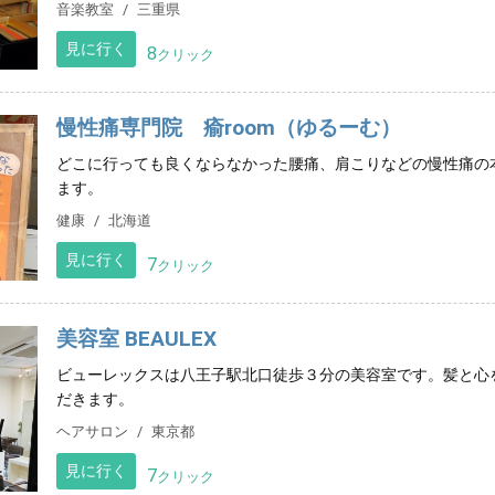
音楽教室
三重県
見に行く
8
クリック
慢性痛専門院 瘉room（ゆるーむ）
どこに行っても良くならなかった腰痛、肩こりなどの慢性痛の
ます。
健康
北海道
見に行く
7
クリック
美容室 BEAULEX
ビューレックスは八王子駅北口徒歩３分の美容室です。髪と心
だきます。
ヘアサロン
東京都
見に行く
7
クリック