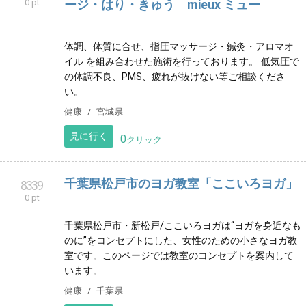
学習支援教室 MY STEP 世田谷区 勉強が苦
8329
0 pt
手なお子様 発達が気にかかるお子様 学習
塾
発達障害・グレーゾーン 小中学生 個別学習指導塾 世
田谷区【学習支援教室 ＭＹＳＴＥＰ】
習い事
東京都
見に行く
0
クリック
まっちゃの隠れ家
8337
0 pt
宮崎県出身。 高校3年生から役者の勉強を地元で始め
る。 現在宮崎県内で舞台役者、ナレーター、司会と
様々な方面で活動している。
その他
宮崎県