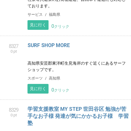
0
クリック
We Love Stradivari
8321
0 pt
多くのストラディヴァリウスを写真におさめた 写真家
横山進一の作品やイベントを紹介しています。
クリエイター
東京都
見に行く
0
クリック
MK運送 軽貨物運送 福島県
8326
0 pt
福島県いわき市を拠点に軽貨物スポットチャーター便