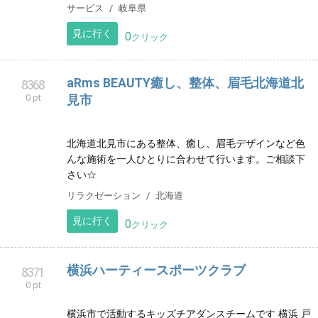
名古屋市東区にある、民間学童です。 2014年から営業
し、今年で10年目を迎えます。
習い事
愛知県
見に行く
0
クリック
【肌質改善サロン】monet -モネ- 池袋/大
8357
0 pt
塚
東京でグリーンピール5daysをリーズナブルに。池袋か
ら一駅、大塚駅より徒歩2分の駅チカsalon。
エステサロン
東京都
見に行く
0
クリック
エアコン、ハウスクリーニング
8363