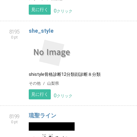
見に行く
0
クリック
she_style
8195
0 pt
shistyle骨格診断12分類顔診断８分類
その他
山梨県
見に行く
0
クリック
琉聖ライン
8199
0 pt