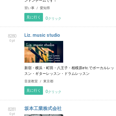
ントンチームです！
習い事
愛知県
見に行く
0
クリック
Liz. music studio
8280
0 pt
新宿・横浜・町田・八王子・相模原etc.でボーカルレッ
スン・ギターレッスン・ドラムレッスン
音楽教室
東京都
見に行く
0
クリック
坂本工業株式会社
8281
0 pt