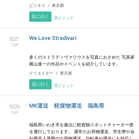
1997年から営業している処方せん調剤業務、医薬品販
売、在宅訪問を行っている薬局です。
健康
宮城県
見に行く
0
クリック
KRAFTWERK.LLC 合同会社 クラフトワーク
8315
0 pt
電気工事業 ビル、店舗、事務所、改修工事 マンショ
ン、アパート、戸建て、新規屋内配線 防犯カメラ、
LAN配線、弱電配線 リフォーム リノベーション
ビジネス
東京都
見に行く