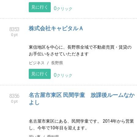
室です。このページでは教室のコンセプトを案内して
います。
健康
千葉県
見に行く
0
クリック
おやこ釣り教室＠愛知
8347
0 pt
愛知県の海辺で毎月おやこ釣り教室を開催していま
す。 釣り具レンタルあり、手ぶらでOK、初心者OK. 女
性講師が親切丁寧にお手伝いいたします。
レジャー
愛知県
見に行く
0
クリック
libre
8348
0 pt