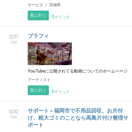
サービス
宮城県
見に行く
0
クリック
ブラフィ
8237
0 pt
YouTubeに公開されてる動画についてのホームページ
アーティスト
見に行く
0
クリック
サポート » 福岡市で不用品回収、お片付
8242
0 pt
け、粗大ゴミのことなら髙島片付け整理サ
ポート