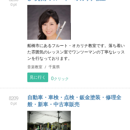
0 pt
船橋市にあるフルート・オカリナ教室です。落ち着い
た雰囲気のレッスン室でワンツーマンの丁寧なレッス
ンを行なっております。
音楽教室
千葉県
見に行く
0
クリック
自動車・車検・点検・鈑金塗装・修理全
8209
0 pt
般・新車・中古車販売