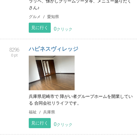
定食、パスタ、サンドイッチ、ドリンクもドリップコ
ーヒーからエスプレッソ使用のラテ、各種フルーツフ
ラッペ、懐かしクリームソーダ等、メニュー盛りだく
さん♪
グルメ
愛知県
見に行く
0
クリック
ハピネスヴィレッジ
8296
0 pt
兵庫県尼崎市で 障がい者グループホームを開業してい
る 合同会社リライフです。