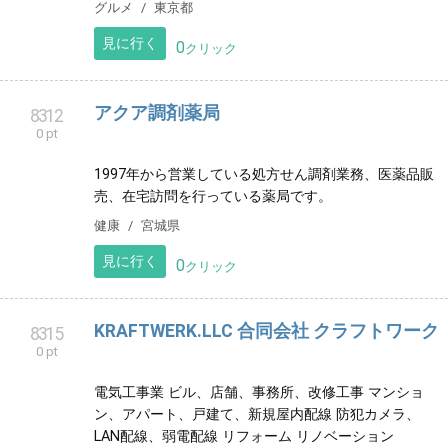
yachimata.bakery
8309
0 pt
パンのWeb注文始めます。
グルメ
東京都
見に行く
0
クリック
アクア調剤薬局
8312
0 pt