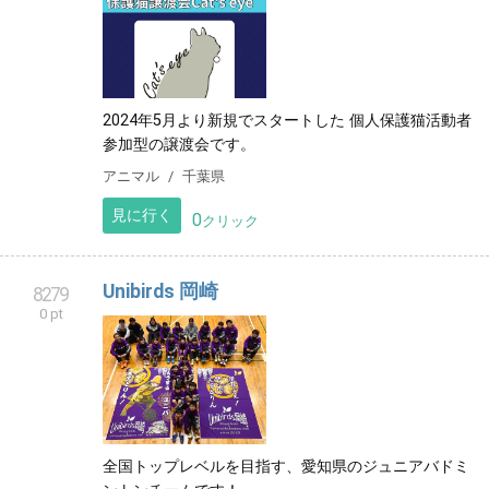
2024年5月より新規でスタートした 個人保護猫活動者
参加型の譲渡会です。
アニマル
千葉県
見に行く
0
クリック
Unibirds 岡崎
8279
0 pt
全国トップレベルを目指す、愛知県のジュニアバドミ