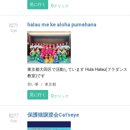
見に行く
0
クリック
halau me ke aloha pumehana
8271
0 pt
東京都大田区で活動しています Hula Halau(フラダンス
教室)です
習い事
東京都
見に行く
0
クリック
保護猫譲渡会Cat'seye
8277
0 pt