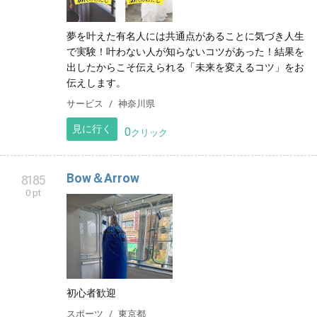
夢を叶えた有名人には共通点があることに気づき人生
で実験！叶わない人が知らないコツがあった！結果を
出したからこそ伝えられる「未来を変えるコツ」をお
伝えします。
サービス
神奈川県
見に行く
0
クリック
Bow＆Arrow
8185
0 pt
初心者歓迎
スポーツ
東京都