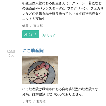
杉並区西永福にある薬屋さんミラグレーン、若甦など
の医薬品やバランスターWZ、プログリーン、フェカリ
ンなどの健康食品を取り扱っております個別指導ダイ
エットも実施中
健康
東京都
見に行く
0
クリック
にこ助産院
8268
0 pt
にこ助産院は函館市にある自宅訪問型の助産院です。
分娩、妊婦健診は取り扱っておりません。
子育て
北海道