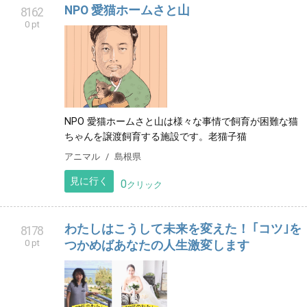
NPO 愛猫ホームさと山
8162
0 pt
NPO 愛猫ホームさと山は様々な事情で飼育が困難な猫
ちゃんを譲渡飼育する施設です。老猫子猫
アニマル
島根県
見に行く
0
クリック
わたしはこうして未来を変えた！ ｢コツ｣を
8178
0 pt
つかめばあなたの人生激変します