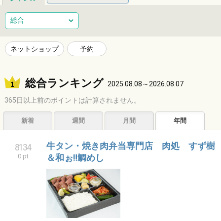
総合
健康
整体
ヘアサロン
総合
ネイルサロン
エステサロン
リラクゼーション
習い事
ネットショップ
予約
音楽教室
スポーツ
ハンドメイド
レジャー
総合ランキング
ショッピング
グルメ
居酒屋
ビジネス
2025.08.08～2026.08.07
365日以上前のポイントは計算されません。
サービス
子育て
福祉
アニマル
占い
新着
週間
月間
年間
エンタメ
アーティスト
クリエイター
その他
牛タン・焼き肉弁当専門店 肉処 すず樹
8134
0 pt
＆和ぉ‼鯛めし