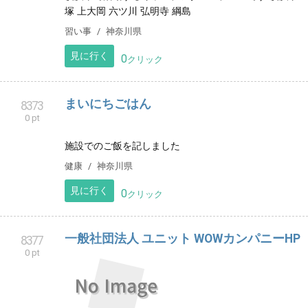
0 pt
エアコンクリーニング、ハウスクリーニングを行いま
す
サービス
岐阜県
見に行く
0
クリック
aRms BEAUTY癒し、整体、眉毛北海道北
8368
0 pt
見市
北海道北見市にある整体、癒し、眉毛デザインなど色
んな施術を一人ひとりに合わせて行います。ご相談下
さい☆
リラクゼーション
北海道
見に行く
0
クリック