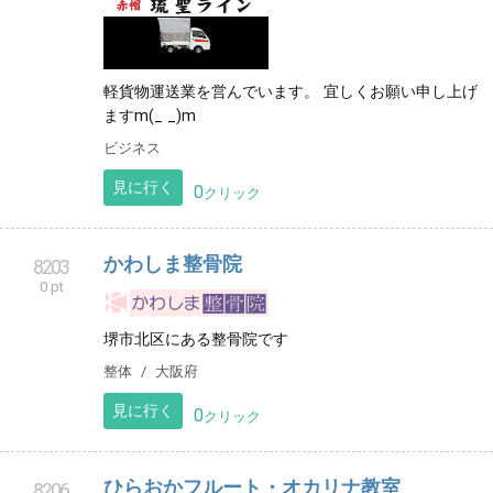
軽貨物運送業を営んでいます。 宜しくお願い申し上げ
ますm(_ _)m
ビジネス
見に行く
0
クリック
かわしま整骨院
8203
0 pt
堺市北区にある整骨院です
整体
大阪府
見に行く
0
クリック
ひらおかフルート・オカリナ教室
8206