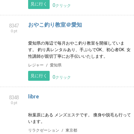
見に行く
0
クリック
仙台駅西口|【癒されながら健康へ】マッサ
8338
0 pt
ージ・はり・きゅう mieux ミュー
体調、体質に合せ、指圧マッサージ・鍼灸・アロマオ
イル を組み合わせた施術を行っております。 低気圧で
の体調不良、PMS、疲れが抜けない等ご相談くださ
い。
健康
宮城県
見に行く
0
クリック
千葉県松戸市のヨガ教室「ここいろヨガ」
8339
0 pt
千葉県松戸市・新松戸/ここいろヨガは“ヨガを身近なも
のに”をコンセプトにした、女性のための小さなヨガ教