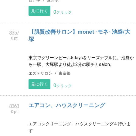
秋葉原にある メンズエステです。 痩身や脱毛も行って
います。
リラクゼーション
東京都
見に行く
0
クリック
株式会社キャピタルＡ
8353
0 pt
東信地区を中心に、長野県全域で不動産売買・賃貸の
お手伝いをさせていただきます
ビジネス
長野県
見に行く
0
クリック
名古屋市東区 民間学童 放課後ルームなか
8356
0 pt
よし