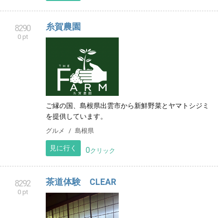
どすべて無料です
その他
愛知県
見に行く
0
クリック
糸賀農園
8290
0 pt
ご縁の国、島根県出雲市から新鮮野菜とヤマトシジミ
を提供しています。
グルメ
島根県
見に行く
0
クリック