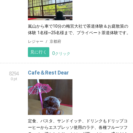
茶道体験 CLEAR
8292
0 pt
嵐山から車で10分の梅宮大社で茶道体験＆お庭散策の
体験 1名様~25名様まで、プライベート茶道体験です。
レジャー
京都府
見に行く
0
クリック
Cafe＆Rest Dear
8294
0 pt