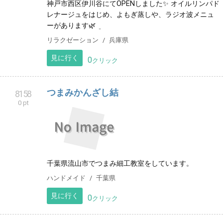
神戸市西区伊川谷にてOPENしました✨️ オイルリンパド
レナージュをはじめ、よもぎ蒸しや、ラジオ波メニュ
ーがあります🌿‬ ܸ
リラクゼーション
兵庫県
見に行く
0
クリック
つまみかんざし結
8158
0 pt
千葉県流山市でつまみ細工教室をしています。
ハンドメイド
千葉県
見に行く
0
クリック