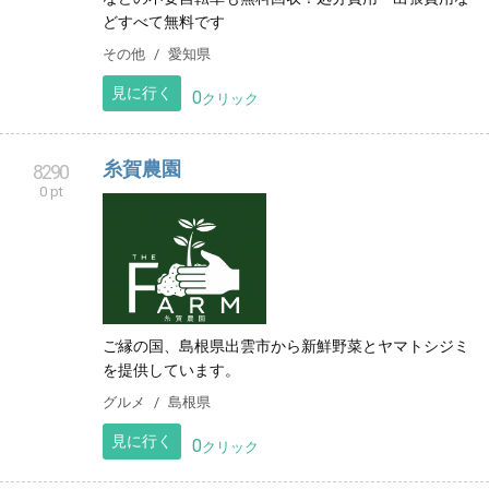
どすべて無料です
その他
愛知県
見に行く
0
クリック
糸賀農園
8290
0 pt
ご縁の国、島根県出雲市から新鮮野菜とヤマトシジミ
を提供しています。
グルメ
島根県
見に行く
0
クリック