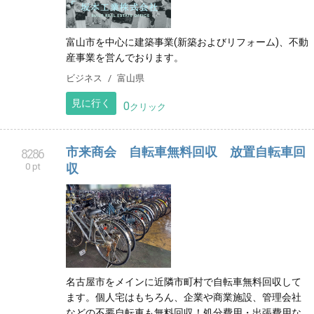
富山市を中心に建築事業(新築およびリフォーム)、不動
産事業を営んでおります。
ビジネス
富山県
見に行く
0
クリック
市来商会 自転車無料回収 放置自転車回
8286
0 pt
収
名古屋市をメインに近隣市町村で自転車無料回収して
ます。個人宅はもちろん、企業や商業施設、管理会社
などの不要自転車も無料回収！処分費用・出張費用な