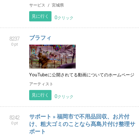
サービス
宮城県
見に行く
0
クリック
ブラフィ
8237
0 pt
YouTubeに公開されてる動画についてのホームページ
アーティスト
見に行く
0
クリック
サポート » 福岡市で不用品回収、お片付
8242
0 pt
け、粗大ゴミのことなら髙島片付け整理サ
ポート