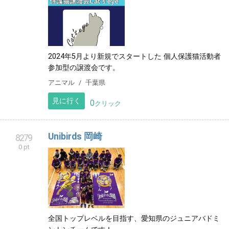
2024年5月より新規でスタートした 個人保護猫活動者
参加型の譲渡会です。
アニマル
千葉県
見に行く
0
クリック
Unibirds 岡崎
8279
0 pt
全国トップレベルを目指す、愛知県のジュニアバドミ