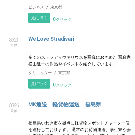
見に行く
0
クリック
KRAFTWERK.LLC 合同会社 クラフトワーク
8315
0 pt
電気工事業 ビル、店舗、事務所、改修工事 マンショ
ン、アパート、戸建て、新規屋内配線 防犯カメラ、
LAN配線、弱電配線 リフォーム リノベーション
ビジネス
東京都
見に行く
0
クリック
We Love Stradivari
8321
0 pt