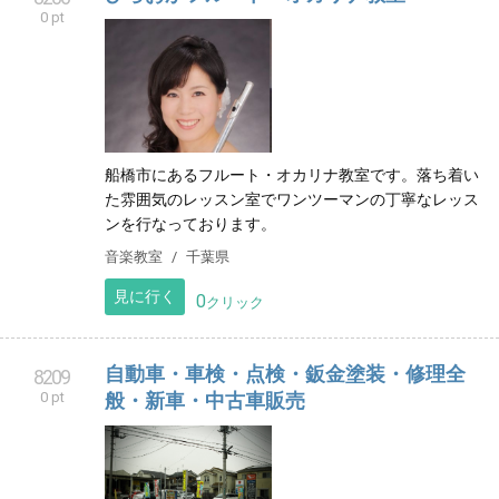
0 pt
船橋市にあるフルート・オカリナ教室です。落ち着い
た雰囲気のレッスン室でワンツーマンの丁寧なレッス
ンを行なっております。
音楽教室
千葉県
見に行く
0
クリック
自動車・車検・点検・鈑金塗装・修理全
8209
0 pt
般・新車・中古車販売