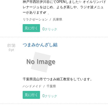
神戸市西区伊川谷にてOPENしました✨️ オイルリンパド
レナージュをはじめ、よもぎ蒸しや、ラジオ波メニュ
ーがあります🌿‬ ܸ
リラクゼーション
兵庫県
見に行く
0
クリック
つまみかんざし結
8158
0 pt
千葉県流山市でつまみ細工教室をしています。
ハンドメイド
千葉県
見に行く
0
クリック