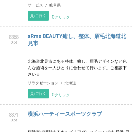
東京でグリーンピール5daysをリーズナブルに。池袋か
ら一駅、大塚駅より徒歩2分の駅チカsalon。
エステサロン
東京都
見に行く
0
クリック
エアコン、ハウスクリーニング
8363
0 pt
エアコンクリーニング、ハウスクリーニングを行いま
す
サービス
岐阜県
見に行く
0
クリック
aRms BEAUTY癒し、整体、眉毛北海道北
8368
0 pt
見市