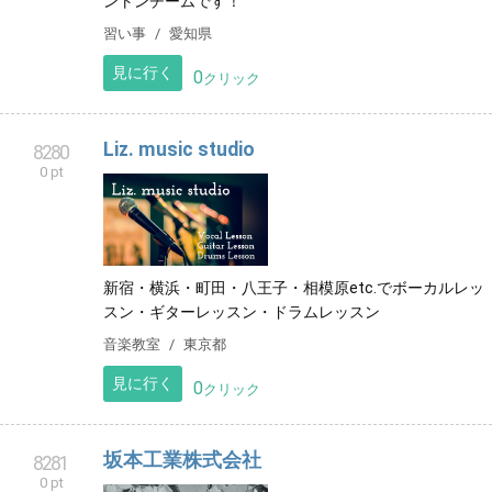
ントンチームです！
習い事
愛知県
見に行く
0
クリック
Liz. music studio
8280
0 pt
新宿・横浜・町田・八王子・相模原etc.でボーカルレッ
スン・ギターレッスン・ドラムレッスン
音楽教室
東京都
見に行く
0
クリック
坂本工業株式会社
8281
0 pt