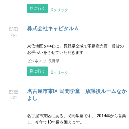
す。 釣り具レンタルあり、手ぶらでOK、初心者OK. 女
性講師が親切丁寧にお手伝いいたします。
レジャー
愛知県
見に行く
0
クリック
libre
8348
0 pt
秋葉原にある メンズエステです。 痩身や脱毛も行って
います。
リラクゼーション
東京都
見に行く
0
クリック
株式会社キャピタルＡ
8353
0 pt