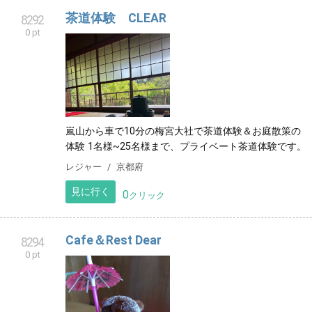
茶道体験 CLEAR
8292
0 pt
嵐山から車で10分の梅宮大社で茶道体験＆お庭散策の
体験 1名様~25名様まで、プライベート茶道体験です。
レジャー
京都府
見に行く
0
クリック
Cafe＆Rest Dear
8294
0 pt