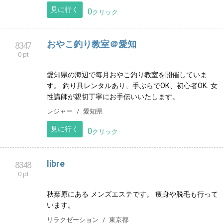
健康
宮城県
見に行く
0
クリック
千葉県松戸市のヨガ教室「ここいろヨガ」
8339
0 pt
千葉県松戸市・新松戸/ここいろヨガは“ヨガを身近なも
のに”をコンセプトにした、女性のための小さなヨガ教
室です。このページでは教室のコンセプトを案内して
います。
健康
千葉県
見に行く
0
クリック
おやこ釣り教室＠愛知
8347
0 pt
愛知県の海辺で毎月おやこ釣り教室を開催していま