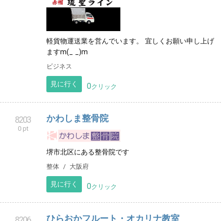
軽貨物運送業を営んでいます。 宜しくお願い申し上げ
ますm(_ _)m
ビジネス
見に行く
0
クリック
かわしま整骨院
8203
0 pt
堺市北区にある整骨院です
整体
大阪府
見に行く
0
クリック
ひらおかフルート・オカリナ教室
8206