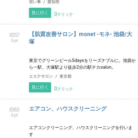
東信地区を中心に、長野県全域で不動産売買・賃貸の
お手伝いをさせていただきます
ビジネス
長野県
見に行く
0
クリック
名古屋市東区 民間学童 放課後ルームなか
8356
0 pt
よし
名古屋市東区にある、民間学童です。 2014年から営業
し、今年で10年目を迎えます。
習い事
愛知県
見に行く
0
クリック
【肌質改善サロン】monet -モネ- 池袋/大
8357
0 pt
塚