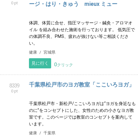
まっちゃの隠れ家
8337
0 pt
宮崎県出身。 高校3年生から役者の勉強を地元で始め
る。 現在宮崎県内で舞台役者、ナレーター、司会と
様々な方面で活動している。
その他
宮崎県
見に行く
0
クリック
仙台駅西口|【癒されながら健康へ】マッサ
8338
0 pt
ージ・はり・きゅう mieux ミュー
体調、体質に合せ、指圧マッサージ・鍼灸・アロマオ
イル を組み合わせた施術を行っております。 低気圧で
の体調不良、PMS、疲れが抜けない等ご相談くださ
い。