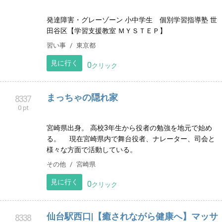
SURF SHOP MORE
8327
0 pt
高知県安芸郡東洋町生見海岸のすぐ近くにあるサーフ
ショップです。
スポーツ
高知県
見に行く
0
クリック
学習支援教室 MY STEP 世田谷区 勉強が苦
8329
0 pt
手なお子様 発達が気にかかるお子様 学習
塾
発達障害・グレーゾーン 小中学生 個別学習指導塾 世
田谷区【学習支援教室 ＭＹＳＴＥＰ】
習い事
東京都
見に行く
0
クリック