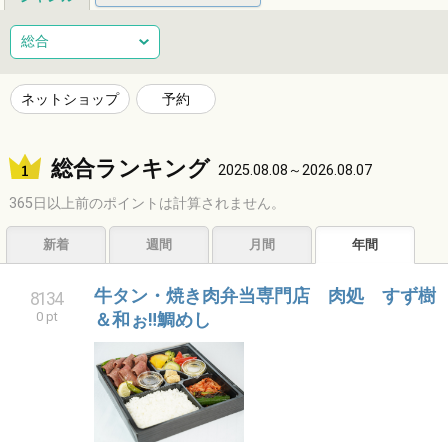
総合
健康
整体
ヘアサロン
総合
ネイルサロン
エステサロン
リラクゼーション
習い事
ネットショップ
予約
音楽教室
スポーツ
ハンドメイド
レジャー
総合ランキング
ショッピング
グルメ
居酒屋
ビジネス
2025.08.08～2026.08.07
365日以上前のポイントは計算されません。
サービス
子育て
福祉
アニマル
占い
新着
週間
月間
年間
エンタメ
アーティスト
クリエイター
その他
牛タン・焼き肉弁当専門店 肉処 すず樹
8134
0 pt
＆和ぉ‼鯛めし