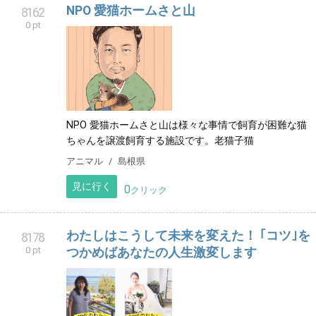
NPO 愛猫ホームさと山
8162
0 pt
NPO 愛猫ホームさと山は様々な事情で飼育が困難な猫
ちゃんを譲渡飼育する施設です。老猫子猫
アニマル
島根県
見に行く
0
クリック
わたしはこうして未来を変えた！ ｢コツ｣を
8178
0 pt
つかめばあなたの人生激変します