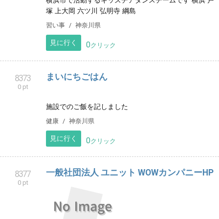
北海道北見市にある整体、癒し、眉毛デザインなど色
んな施術を一人ひとりに合わせて行います。ご相談下
さい☆
リラクゼーション
北海道
見に行く
0
クリック
横浜ハーティースポーツクラブ
8371
0 pt
横浜市で活動するキッズチアダンスチームです 横浜 戸
塚 上大岡 六ツ川 弘明寺 綱島
習い事
神奈川県
見に行く
0
クリック