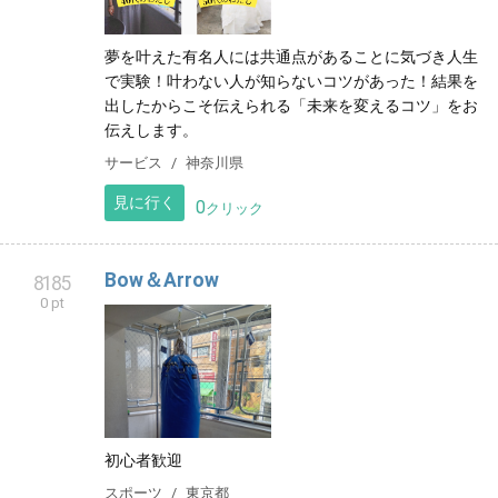
夢を叶えた有名人には共通点があることに気づき人生
で実験！叶わない人が知らないコツがあった！結果を
出したからこそ伝えられる「未来を変えるコツ」をお
伝えします。
サービス
神奈川県
見に行く
0
クリック
Bow＆Arrow
8185
0 pt
初心者歓迎
スポーツ
東京都