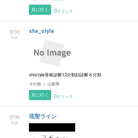
見に行く
0
クリック
she_style
8195
0 pt
shistyle骨格診断12分類顔診断８分類
その他
山梨県
見に行く
0
クリック
琉聖ライン
8199
0 pt