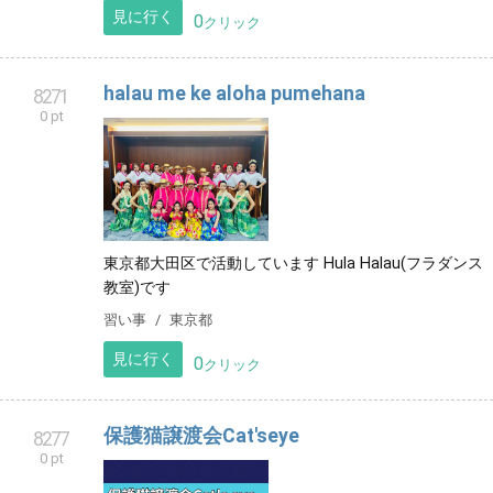
見に行く
0
クリック
halau me ke aloha pumehana
8271
0 pt
東京都大田区で活動しています Hula Halau(フラダンス
教室)です
習い事
東京都
見に行く
0
クリック
保護猫譲渡会Cat'seye
8277
0 pt