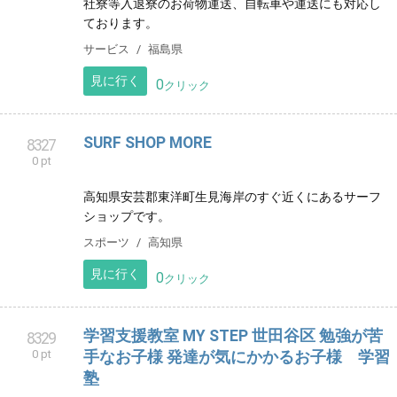
多くのストラディヴァリウスを写真におさめた 写真家
横山進一の作品やイベントを紹介しています。
クリエイター
東京都
見に行く
0
クリック
MK運送 軽貨物運送 福島県
8326
0 pt
福島県いわき市を拠点に軽貨物スポットチャーター便
を運行しております。 通常のお荷物運送、学生寮や会
社寮等入退寮のお荷物運送、自転車や運送にも対応し
ております。
サービス
福島県
見に行く
0
クリック