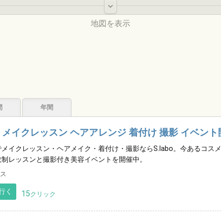
-
地図を表示
北海道
間
年間
東北
 メイクレッスン ヘアアレンジ 着付け 撮影 イベント
でメイクレッスン・ヘアメイク・着付け・撮影ならS.labo。今あるコ
数制レッスンと撮影付き美容イベントを開催中。
中国
ス
中部
関東
行く
15
クリック
九州
近畿