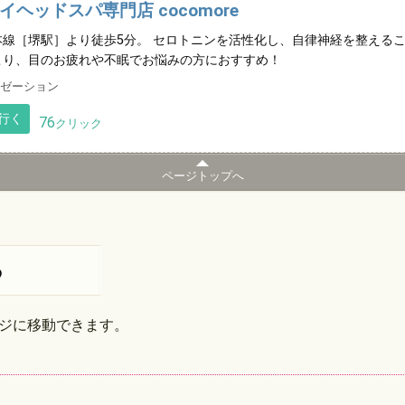
イヘッドスパ専門店 cocomore
四国
本線［堺駅］より徒歩5分。 セロトニンを活性化し、自律神経を整える
こり、目のお疲れや不眠でお悩みの方におすすめ！
沖縄
ゼーション
行く
76
クリック
ページトップへ
る
ジに移動できます。