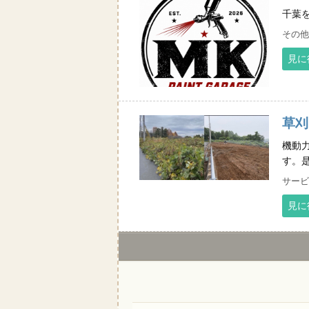
千葉
その他
見に
草刈
機動
す。
サービ
見に