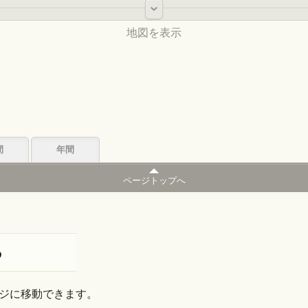
-
地図を表示
北海道
間
年間
東北
ページトップへ
中国
中部
る
関東
九州
近畿
ジに移動できます。