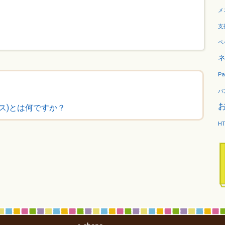
メ
支
ペ
Pa
パ
ティクス)とは何ですか？
H