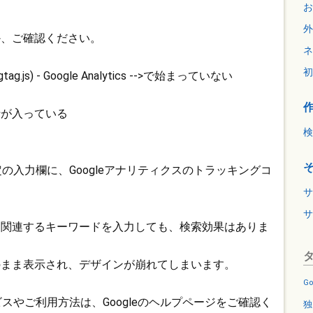
お
外
か、ご確認ください。
ネ
初
.js) - Google Analytics -->で始まっていない
行が入っている
検
定の入力欄に、Googleアナリティクスのトラッキングコ
サ
サ
に関連するキーワードを入力しても、検索効果はありま
のまま表示され、デザインが崩れてしまいます。
Go
ビスやご利用方法は、Googleのヘルプページをご確認く
独