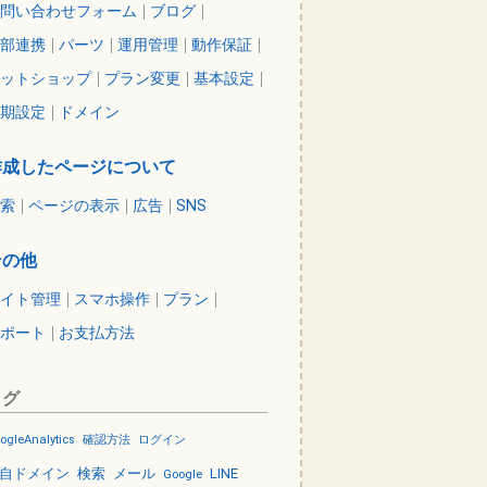
問い合わせフォーム
ブログ
部連携
パーツ
運用管理
動作保証
ットショップ
プラン変更
基本設定
期設定
ドメイン
作成したページについて
索
ページの表示
広告
SNS
その他
イト管理
スマホ操作
プラン
ポート
お支払方法
タグ
ogleAnalytics
確認方法
ログイン
自ドメイン
検索
メール
LINE
Google