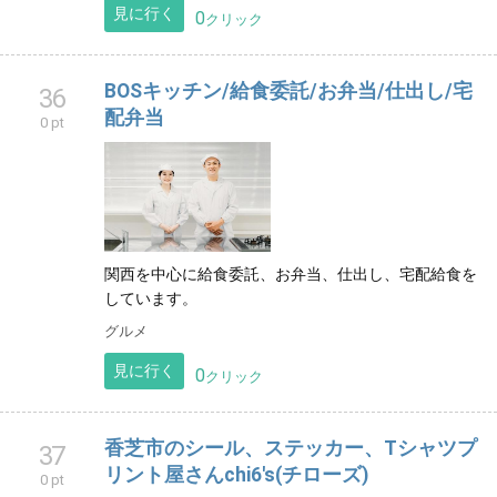
見に行く
0
クリック
BOSキッチン/給食委託/お弁当/仕出し/宅
36
配弁当
0 pt
関西を中心に給食委託、お弁当、仕出し、宅配給食を
しています。
グルメ
見に行く
0
クリック
香芝市のシール、ステッカー、Tシャツプ
37
リント屋さんchi6's(チローズ)
0 pt