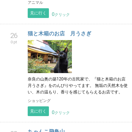
アニマル
見に行く
0
クリック
猫と木箱のお店 月うさぎ
26
0 pt
奈良の山奥の築120年の古民家で、『猫と木箱のお店
月うさぎ』をのんびりやってます。 無垢の天然木を使
い、木の温もり、香りを感じてもらえるお店です。
ショッピング
見に行く
0
クリック
ちゃんこ飛鳥山