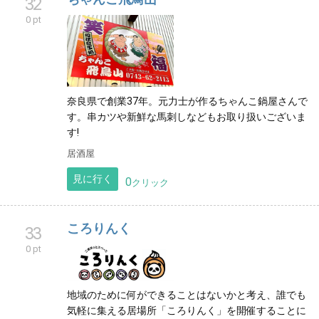
32
0 pt
奈良県で創業37年。元力士が作るちゃんこ鍋屋さんで
す。串カツや新鮮な馬刺しなどもお取り扱いございま
す!
居酒屋
見に行く
0
クリック
ころりんく
33
0 pt
地域のために何ができることはないかと考え、誰でも
気軽に集える居場所「ころりんく」を開催することに