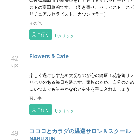
奈良県橿原市で魔法塾をしておりますハッピーセラピ
ストの富田悠莉です。（引き寄せ、セラピスト、スピ
リチュアルセラピスト、カウンセラー）
その他
見に行く
0
クリック
Flowers & Cafe
42
0 pt
楽しく過ごしすため大切なのが心の健康！花を飾りメ
リハリのある毎日を過ごす。家族のため、自分のため
にいつまでも健やかな心と身体を手に入れましょう！
習い事
見に行く
0
クリック
ココロとカラダの温巡サロン＆スクール
49
NARU SUN