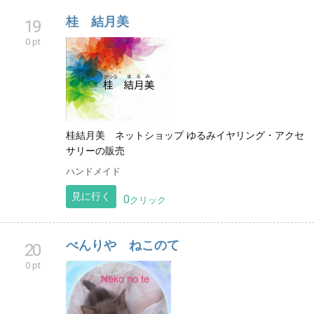
桂 結月美
19
0 pt
桂結月美 ネットショップ ゆるみイヤリング・アクセ
サリーの販売
ハンドメイド
見に行く
0
クリック
べんりや ねこのて
20
0 pt