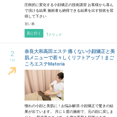
沖縄
圧倒的に変化する小顔矯正の技術講習 お客様から喜ん
で頂ける結果 施術者も納得できる結果を出す技術を習
得して下さい
習い事
見に行く
1
クリック
奈良大和高田エステ 痛くない小顔矯正と美
2
肌メニューで若々しくリフトアップ！まご
7 pt
ころエステMatoria
憧れの小顔と美肌に！お悩み解消 小顔矯正で驚きの結
果が出ています。 月に１度の施術で、元の顔に戻しま