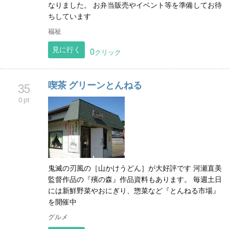
なりました。 お弁当販売やイベント等を準備してお待
ちしています
福祉
見に行く
0
クリック
喫茶 グリーンとんねる
35
0 pt
鬼滅の刃風の［山かけうどん］が大好評です 河瀬直美
監督作品の『殯の森』作品資料もあります。 毎週土日
には新鮮野菜やおにぎり、惣菜など『とんねる市場』
を開催中
グルメ