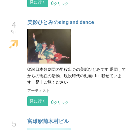
見に行く
0
クリック
美影ひとみのsing and dance
4
5 pt
OSK日本歌劇団の男役出身の美影ひとみです 退団して
からの現在の活動、現役時代の動画etc…載せていま
す 是非ご覧ください
アーティスト
見に行く
0
クリック
富雄駅前木村ビル
5