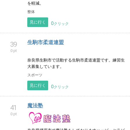
を軽減。
整体
見に行く
0
クリック
生駒市柔道連盟
39
0 pt
奈良県生駒市で活動する生駒市柔道連盟です。練習生
大募集しています。
スポーツ
見に行く
0
クリック
魔法塾
41
0 pt