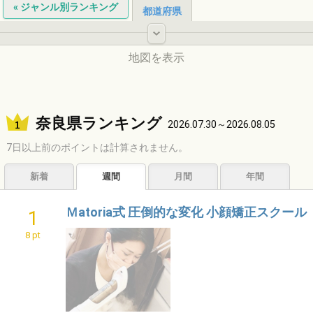
« ジャンル別ランキング
都道府県
-
地図を表示
北海道
奈良県ランキング
2026.07.30～2026.08.05
7日以上前のポイントは計算されません。
東北
新着
週間
月間
年間
中国
Ｍatoria式 圧倒的な変化 小顔矯正スクール
1
中部
8 pt
関東
九州
近畿
四国