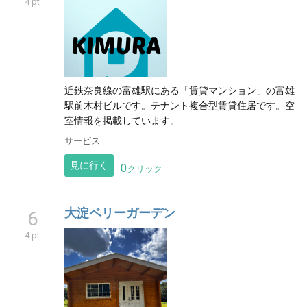
4 pt
近鉄奈良線の富雄駅にある「賃貸マンション」の富雄
駅前木村ビルです。テナント複合型賃貸住居です。空
室情報を掲載しています。
サービス
見に行く
0
クリック
大淀ベリーガーデン
6
4 pt