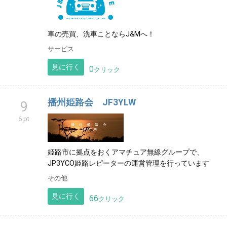
車の売買、洗車ことならJ&Mへ！
サービス
見に行く
0
クリック
播州姫路会 JF3YLW
9
6 pt
姫路市に拠点をおくアマチュア無線グループで、
JP3YCO姫路レピーターの運営管理を行っています
その他
見に行く
66
クリック