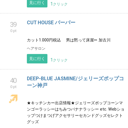
猥談バー 『プラコレ』BAR
37
0 pt
猥談BARプラコレ。阪神尼崎駅から徒歩5分。 猥談バー
で皆の性癖を話しましょう。
居酒屋
見に行く
1
クリック
CUT HOUSE バーバー
39
0 pt
カット1.000円税込 男は黙って床屋✂︎ 加古川
ヘアサロン
見に行く
1
クリック