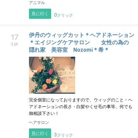
アニマル
見に行く
0
クリック
伊丹のウィッグカット＊ヘアドネーション
17
＊エイジングケアサロン 女性の為の
2 pt
隠れ家 美容室 Nozomi＊希＊
完全個室になっておりますので、ウィッグのこと・ヘ
アドネーションの長さ・白髪やくせ毛の事等、何でも
御相談下さい！
ヘアサロン
見に行く
3
クリック