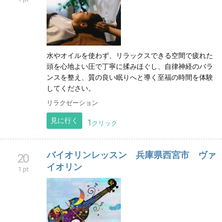
水やオイルを使わず、リラックスできる空間で疲れた
頭を心地よい圧で丁寧に揉みほぐし、自律神経のバラ
ンスを整え、質の良い眠りへと導く至福の時間を体験
してください。
リラクゼーション
見に行く
1
クリック
バイオリンレッスン 兵庫県西宮市 ヴァ
20
イオリン
1 pt