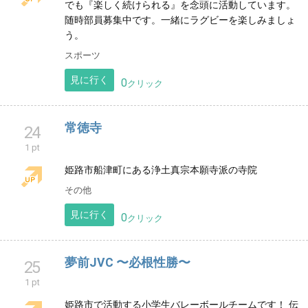
明石ジュニアラグビークラブ
23
1 pt
明石市の小学生ラグビースクールです。運動未経験者
でも『楽しく続けられる』を念頭に活動しています。
随時部員募集中です。一緒にラグビーを楽しみましょ
う。
スポーツ
見に行く
0
クリック
常徳寺
24
1 pt
姫路市船津町にある浄土真宗本願寺派の寺院
その他
見に行く
0
クリック