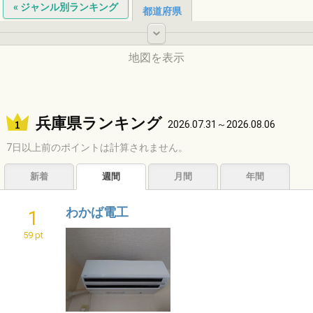
« ジャンル別ランキング
都道府県
-
地図を表示
北海道
兵庫県ランキング
2026.07.31～2026.08.06
7日以上前のポイントは計算されません。
東北
新着
週間
月間
年間
中国
わかば電工
1
中部
59 pt
関東
九州
近畿
四国