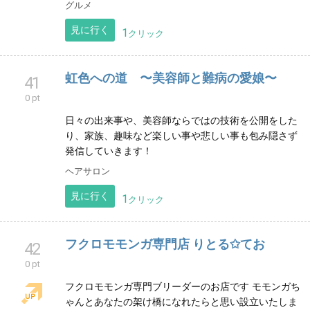
DEEP-BLUE JASMINE/ジェリーズポップコ
40
ーン神戸
0 pt
★キッチンカー出店情報★ジェリーズポップコーンマ
ンゴーラッシーはちみつバナナラッシー etc. Webショ
ップつけまつげアクセサリーセカンドグッズセレクト
グッズ
グルメ
見に行く
1
クリック
虹色への道 〜美容師と難病の愛娘〜
41
0 pt
日々の出来事や、美容師ならではの技術を公開をした
り、家族、趣味など楽しい事や悲しい事も包み隠さず
発信していきます！
ヘアサロン