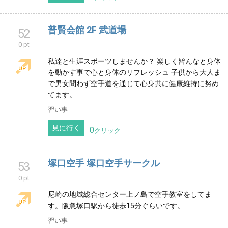
塚口剣友会
50
0 pt
兵庫県 尼崎市にある剣道教室、塚口剣友会です。 子供
達だけでなく、親子で剣道を行なったり、一般の会員
も週3日楽しく稽古を行なっています。
習い事
見に行く
0
クリック
普賢会館 2F 武道場
52
0 pt
私達と生涯スポーツしませんか？ 楽しく皆んなと身体
を動かす事で心と身体のリフレッシュ 子供から大人ま
で男女問わず空手道を通じて心身共に健康維持に努め
てます。
習い事
見に行く