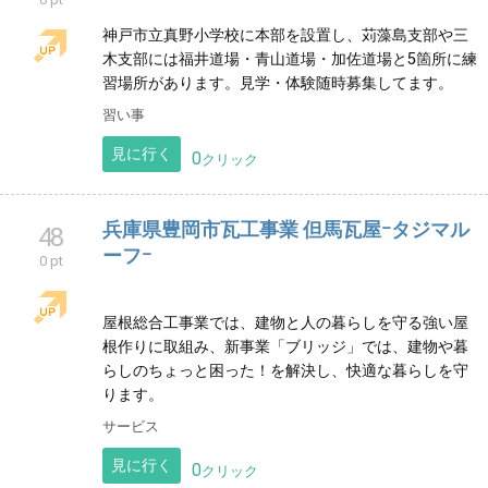
仲良く、楽しく剣道頑張ってます。 剣士募集中です！
高校、大学等、一般の大人の稽古もやってます。
習い事
見に行く
0
クリック
日本空手道 翔道会
46
0 pt
神戸市立真野小学校に本部を設置し、苅藻島支部や三
木支部には福井道場・青山道場・加佐道場と5箇所に練
習場所があります。見学・体験随時募集してます。
習い事
見に行く
0
クリック
兵庫県豊岡市瓦工事業 但馬瓦屋ｰタジマル
48
ーフｰ
0 pt