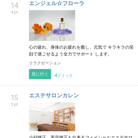
エンジェル☆フローラ
14
4 pt
心の疲れ、身体のお疲れを癒し、元気で キラキラの笑
顔で過ごせるよう全力でサポート します。
リラクゼーション
見に行く
4
クリック
エステサロンカレン
15
3 pt
小顔矯正、美容矯正も出来るフェイシャルエステサロ