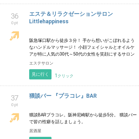
三木市まつ毛まゆげサロン♡earth三木店
30
1 pt
ヘアメイクearth内にて個室でまつ毛パーマや眉毛ワッ
クスを提供させていただいております。
ヘアサロン
見に行く
0
クリック
エステ＆リラクゼーションサロン
36
Littlehappiness
0 pt
阪急塚口駅から徒歩３分！ 手から想いがこぼれるよう
なハンドルマッサージ！ 小顔フェイシャルとオイルケ
アが特に人気の30代～50代の女性を笑顔にするサロン
エステサロン
見に行く
1
クリック