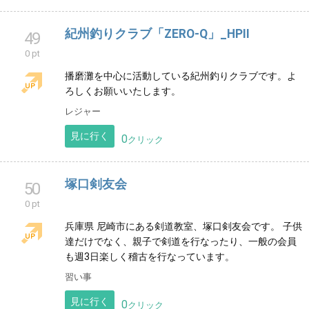
屋根総合工事業では、建物と人の暮らしを守る強い屋
根作りに取組み、新事業「ブリッジ」では、建物や暮
らしのちょっと困った！を解決し、快適な暮らしを守
ります。
サービス
見に行く
0
クリック
紀州釣りクラブ「ZERO-Q」_HPⅡ
49
0 pt
播磨灘を中心に活動している紀州釣りクラブです。よ
ろしくお願いいたします。
レジャー
見に行く
0
クリック