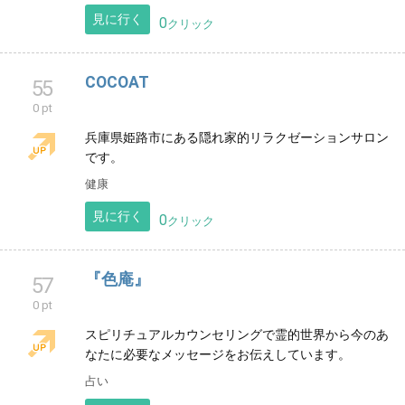
0
クリック
塚口空手 塚口空手サークル
53
0 pt
尼崎の地域総合センター上ノ島で空手教室をしてま
す。阪急塚口駅から徒歩15分ぐらいです。
習い事
見に行く
0
クリック
COCOAT
55
0 pt
兵庫県姫路市にある隠れ家的リラクゼーションサロン
です。
健康
見に行く
0
クリック