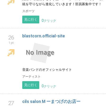
夢前JVC 〜必根性勝〜
25
1 pt
姫路市で活動する小学生バレーボールチームです！ 伝
統を守りながら進化していきます！部員募集中です！
スポーツ
見に行く
0
クリック
blastcorn.official-site
26
1 pt