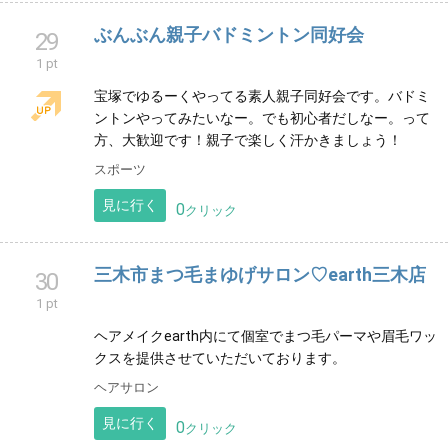
1 pt
兵庫県宝塚市の山の上にある小さな珈琲屋です。 店主1
人で日々焙煎したり接客したり家庭菜園したりDIYした
り。あれこれやってます。
グルメ
見に行く
0
クリック
ぶんぶん親子バドミントン同好会
29
1 pt
宝塚でゆるーくやってる素人親子同好会です。バドミ
ントンやってみたいなー。でも初心者だしなー。って
方、大歓迎です！親子で楽しく汗かきましょう！
スポーツ
見に行く
0
クリック