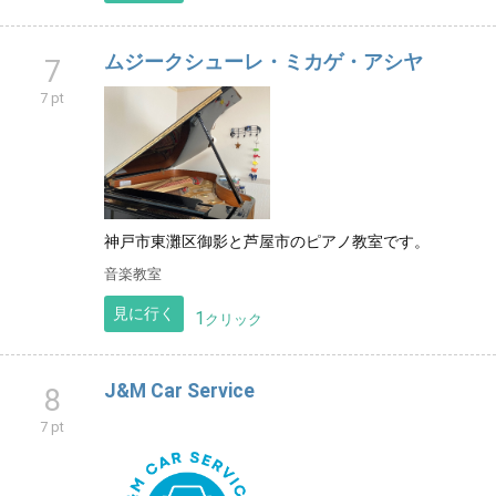
ムジークシューレ・ミカゲ・アシヤ
7
7 pt
神戸市東灘区御影と芦屋市のピアノ教室です。
音楽教室
見に行く
1
クリック
J&M Car Service
8
7 pt