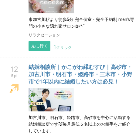
東加古川駅より徒歩5分 完全個室・完全予約制 men's専
門の小さな隠れ家サロン𖤘𖥧*‧ﹾ
リラクゼーション
見に行く
1
クリック
結婚相談所｜かこがわ縁むすび｜高砂市・
12
加古川市・明石市・姫路市・三木市・小野
5 pt
市で1年以内に結婚したい方は必見！
加古川市、明石市、姫路市、高砂市を中心に活動する
結婚相談所です💒毎月最低５名以上のお相手をご紹介
しています。