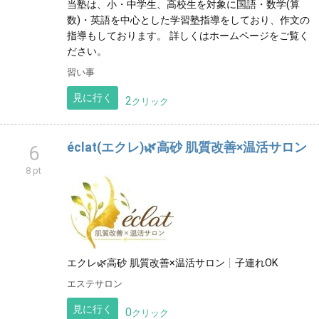
当塾は、小・中学生、高校生を対象に国語・数学(算
数)・英語を中心とした学習塾指導をしており、作文の
指導もしております。 詳しくはホームページをご覧く
ださい。
習い事
見に行く
2
クリック
éclat(エクレ)🌿高砂 肌質改善×温活サロン
6
8 pt
エクレ🌿高砂 肌質改善×温活サロン┊︎子連れOK
エステサロン
見に行く
0
クリック