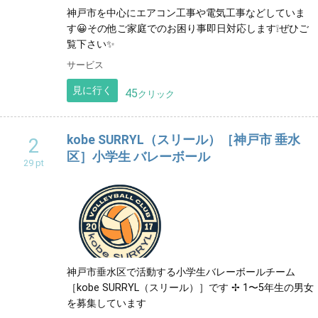
沖縄
神戸市を中心にエアコン工事や電気工事などしていま
す😀その他ご家庭でのお困り事即日対応します❕ぜひご
覧下さい✨
サービス
見に行く
45
クリック
kobe SURRYL（スリール）［神戸市 垂水
2
区］小学生 バレーボール
29 pt
神戸市垂水区で活動する小学生バレーボールチーム
［kobe SURRYL（スリール）］です ✢ 1〜5年生の男女
を募集しています