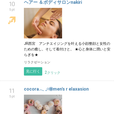
ヘアー ＆ボディサロンnakiri
10
5 pt
JR西宮 アンチエイジングを叶える小顔整顔と女性の
ための癒し。そして着付けと。 ★心と身体に潤いと安
らぎを★
リラクゼーション
見に行く
2
クリック
cocora𓂃 𓈒𓏸𑁍men's r elaxasion
11
5 pt