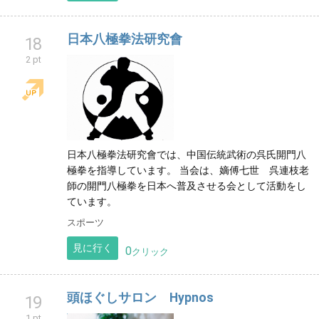
日本八極拳法研究會
18
2 pt
日本八極拳法研究會では、中国伝統武術の呉氏開門八
極拳を指導しています。 当会は、嫡傅七世 呉連枝老
師の開門八極拳を日本へ普及させる会として活動をし
ています。
スポーツ
見に行く
0
クリック
頭ほぐしサロン Hypnos
19
1 pt