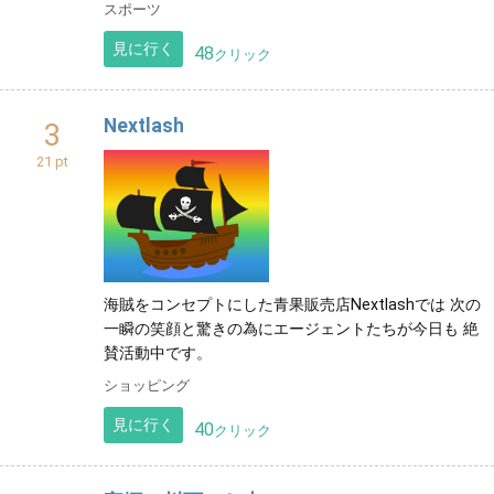
スポーツ
見に行く
48
クリック
Nextlash
3
21 pt
海賊をコンセプトにした青果販売店Nextlashでは 次の
一瞬の笑顔と驚きの為にエージェントたちが今日も 絶
賛活動中です。
ショッピング
見に行く
40
クリック