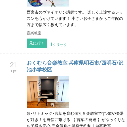
西宮市のヴァイオリン講師です。 楽しく上達するレッ
スンを心がけています！ 小さいお子さまからご年配の
方まで幅広く教えています。
音楽教室
見に行く
1
クリック
おくむら音楽教室 兵庫県明石市/西明石/沢
21
池小学校区
1 pt
歌･リトミック･言葉を育む個別音楽教室です♪ ​歌や楽器
が好き！を自信に繋げる 【 言葉の発達 】がゆっくりな
お子様も安心 完全個別の単発予約制｜自宅教室