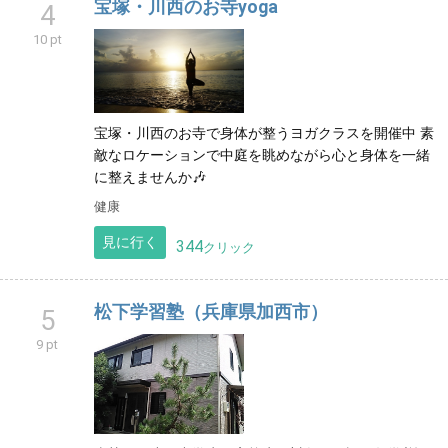
宝塚・川西のお寺yoga
4
10 pt
宝塚・川西のお寺で身体が整うヨガクラスを開催中 素
敵なロケーションで中庭を眺めながら心と身体を一緒
に整えませんか🎶
健康
見に行く
344
クリック
松下学習塾（兵庫県加西市）
5
9 pt