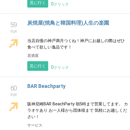
『色庵』
57
0 pt
スピリチュアルカウンセリングで霊的世界から今のあ
なたに必要なメッセージをお伝えしています。
占い
見に行く
0
クリック
炭焼屋(焼鳥と韓国料理)人生の楽園
59
0 pt
当店自慢の神戸満月つくね！神戸にお越しの際はぜひ
食べて欲しい逸品です！
居酒屋
見に行く
0
クリック