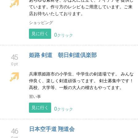
ビジネス
見に行く
0
クリック
Unique カバン材料 販売
44
0 pt
あらゆる素材を、かばんに仕立て、アイデアを 提供し
ています。作り方のレシピもご用意しています。ご来
店お待ちいたしております。
ショッピング
見に行く
0
クリック
姫路 剣道 朝日剣道倶楽部
45
0 pt
兵庫県姫路市の小学生、中学生の剣道場です。 みんな