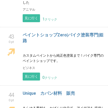
見に行く
1
クリック
フクロモモンガ専門店 りとる✩てお
42
0 pt
フクロモモンガ専門ブリーダーのお店です モモンガち
ゃんとあなたの架け橋になれたらと思い設立いたしま
した
アニマル
見に行く
1
クリック
ペイントショップZero|バイク塗装専門|姫
43
路
0 pt
カスタムペイントから純正色塗装まで！バイク専門の
ペイントショップです。