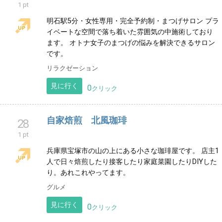
音楽バンドのオフィシャルサイト
アーティスト
見に行く
0
クリック
cils salon M ーまつげのお店ー
27
1 pt
明石駅5分・女性専用・完全予約制・まつげサロン プラ
イベートな空間で落ち着いた雰囲気の中施術しており
ます。 オトナ女子のまつげの悩みを解決できるサロン
です。
リラクゼーション
見に行く
0
クリック
自家焙煎 北風珈琲
28