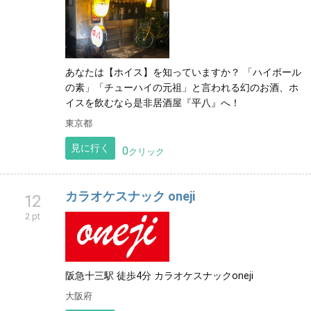
あなたは【ホイス】を知っていますか？ 「ハイボール
の素」「チューハイの元祖」と言われる幻のお酒、ホ
イスを飲むなら是非居酒屋『平八』へ！
東京都
見に行く
0
クリック
カラオケスナック oneji
12
2 pt
阪急十三駅 徒歩4分 カラオケスナックoneji
大阪府