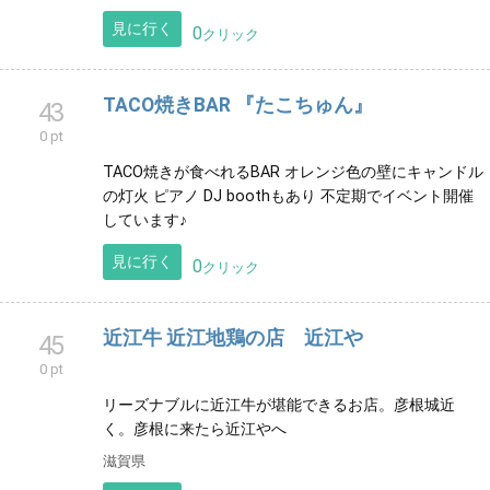
見に行く
0
クリック
TACO焼きBAR 『たこちゅん』
43
0 pt
TACO焼きが食べれるBAR オレンジ色の壁にキャンドル
の灯火 ピアノ DJ boothもあり 不定期でイベント開催
しています♪
見に行く
0
クリック
近江牛 近江地鶏の店 近江や
45
0 pt