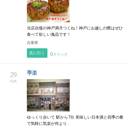
当店自慢の神戸満月つくね！神戸にお越しの際はぜひ
食べて欲しい逸品です！
兵庫県
見に行く
0
クリック
季楽
29
0 pt
ゆっくり歩いて 駅から7分 美味しい日本酒と四季の肴
で気軽に気楽が何より…