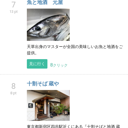
魚と地酒 元屋
7
13 pt
天草出身のマスターが全国の美味しいお魚と地酒をご
提供。
見に行く
8
クリック
十割そば 蔵や
8
8 pt
東京都新宿区四谷駅近くにある『十割そばと地酒 蔵