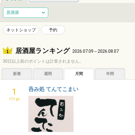
総合
健康
整体
ヘアサロン
居酒屋
ネイルサロン
エステサロン
リラクゼーション
習い事
ネットショップ
予約
音楽教室
スポーツ
ハンドメイド
レジャー
居酒屋ランキング
ショッピング
グルメ
居酒屋
ビジネス
2026.07.09～2026.08.07
30日以上前のポイントは計算されません。
サービス
子育て
福祉
アニマル
占い
新着
週間
月間
年間
エンタメ
アーティスト
クリエイター
その他
呑み処 てんてこまい
1
171 pt