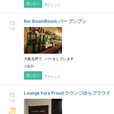
見に行く
0
クリック
Bar BoomBoom バー ブンブン
13
1 pt
大阪北摂で、バーをしています
大阪府
見に行く
3
クリック
Lounge Yura Proud ラウンジゆらプラウド
15
1 pt