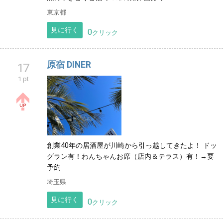
東京都
見に行く
0
クリック
原宿 DINER
17
1 pt
創業40年の居酒屋が川崎から引っ越してきたよ！ ドッ
グラン有！わんちゃんお席（店内＆テラス）有！→要
予約
埼玉県
見に行く
0
クリック