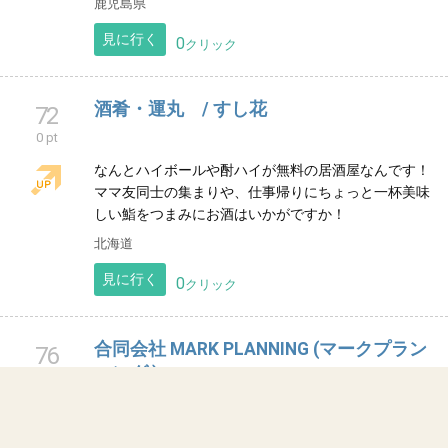
スナック 龍（ロン）
64
0 pt
堀川の錦橋の東岸のたもとのグランド錦ビルの4階です
營業時間PM5:00~PM11時まで金､土曜日深夜1時まで中
國語對応(月曜日定休日）
愛知県
見に行く
0
クリック
炭火焼き鳥 ひのたまこぞう
69
0 pt
鹿児島県産の食材を扱うやきとり店です！ 店主は格闘
技も好きなので焼き鳥、格闘技、鹿児島好きな方は是
非投票お願いします！
鹿児島県