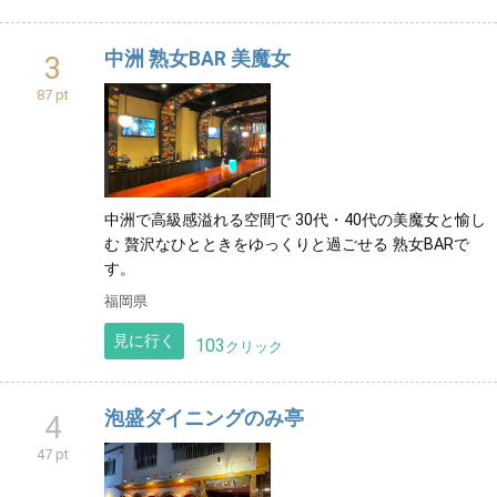
中洲 熟女BAR 美魔女
3
87 pt
中洲で高級感溢れる空間で 30代・40代の美魔女と愉し
む 贅沢なひとときをゆっくりと過ごせる 熟女BARで
す。
福岡県
見に行く
103
クリック
泡盛ダイニングのみ亭
4
47 pt