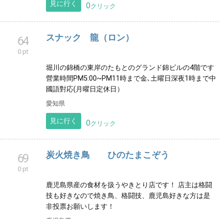
宜しくお願いします
大阪府
見に行く
0
クリック
遊食ダイニングMiyake
62
0 pt
南森町で隠れ家的なダイニングバーです。 お料理６品
＋飲み放題付き３５００円コースや 毎日お得なハッピ
アワー等もご用意してます。
大阪府
見に行く
0
クリック