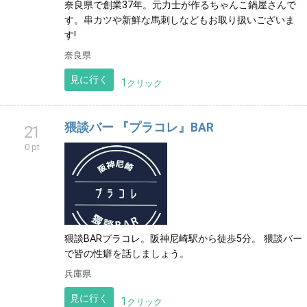
奈良県で創業37年。元力士が作るちゃんこ鍋屋さんで
す。串カツや新鮮な馬刺しなどもお取り扱いございま
す!
奈良県
見に行く
1
クリック
猥談バー 『プラコレ』BAR
21
0 pt
猥談BARプラコレ。阪神尼崎駅から徒歩5分。 猥談バー
で皆の性癖を話しましょう。
兵庫県
見に行く
1
クリック