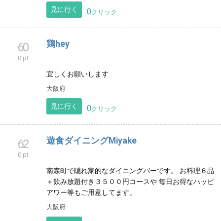
愛知県
見に行く
0
クリック
すなっくみり
48
0 pt
JR栗東駅西口 徒歩3分 お一人様からお気軽にお越し
頂ける カラオケスナックです。
滋賀県
見に行く
0
クリック
鶏hey
60
0 pt