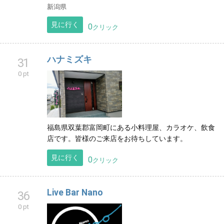
新潟県
見に行く
0
クリック
ハナミズキ
31
0 pt
福島県双葉郡富岡町にある小料理屋、カラオケ、飲食
店です。皆様のご来店をお待ちしています。
見に行く
0
クリック
Live Bar Nano
36
0 pt