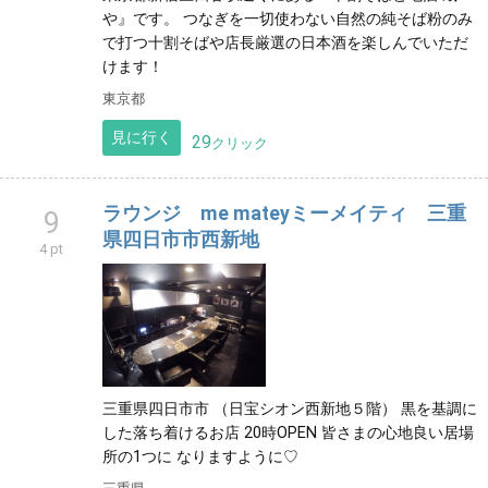
や』です。 つなぎを一切使わない自然の純そば粉のみ
で打つ十割そばや店長厳選の日本酒を楽しんでいただ
けます！
東京都
見に行く
29
クリック
ラウンジ me mateyミーメイティ 三重
9
県四日市市西新地
4 pt
三重県四日市市 （日宝シオン西新地５階） 黒を基調に
した落ち着けるお店 20時OPEN 皆さまの心地良い居場
所の1つに なりますように♡