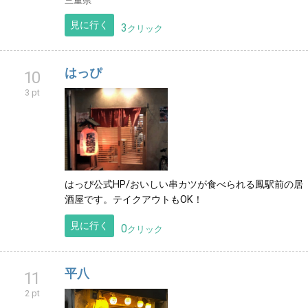
三重県
見に行く
3
クリック
はっぴ
10
3 pt
はっぴ公式HP/おいしい串カツが食べられる鳳駅前の居
酒屋です。テイクアウトもOK！
見に行く
0
クリック
平八
11
2 pt