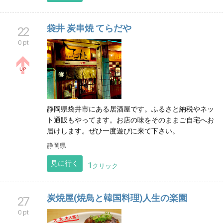
袋井 炭串焼 てらだや
22
0 pt
静岡県袋井市にある居酒屋です。ふるさと納税やネッ
ト通販もやってます。お店の味をそのままご自宅へお
届けします。ぜひ一度遊びに来て下さい。
静岡県
見に行く
1
クリック
炭焼屋(焼鳥と韓国料理)人生の楽園
27
0 pt