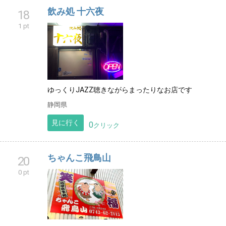
飲み処 十六夜
18
1 pt
ゆっくりJAZZ聴きながらまったりなお店です
静岡県
見に行く
0
クリック
ちゃんこ飛鳥山
20
0 pt