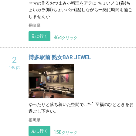
ママの作るおつまみ小料理をアテに ちょいノミ(呑)ち
ょいカラ(唄)ちょいバナ(話)しながら一緒に時間を過ご
しませんか
長崎県
見に行く
464
クリック
博多駅前 熟女BAR JEWEL
2
146 pt
ゆったりと落ち着いた空間で｡.:*･ﾟ 至福のひとときをお
過ごし下さい。
福岡県
見に行く
158
クリック