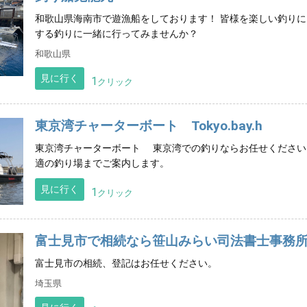
和歌山県海南市で遊漁船をしております！ 皆様を楽しい釣りに
する釣りに一緒に行ってみませんか？
和歌山県
見に行く
1
クリック
東京湾チャーターボート Tokyo.bay.h
東京湾チャーターボート 東京湾での釣りならお任せください
適の釣り場までご案内します。
見に行く
1
クリック
富士見市で相続なら笹山みらい司法書士事務
富士見市の相続、登記はお任せください。
埼玉県