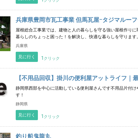
クリック
兵庫県豊岡市瓦工事業 但馬瓦屋ｰタジマルーフ
屋根総合工事業では、建物と人の暮らしを守る強い屋根作りに
暮らしのちょっと困った！を解決し、快適な暮らしを守ります
兵庫県
見に行く
1
クリック
【不用品回収】掛川の便利屋アットライフ｜
静岡県西部を中心に活動している便利屋さんです不用品片付け
す！
静岡県
見に行く
1
クリック
釣り船鬼龍丸