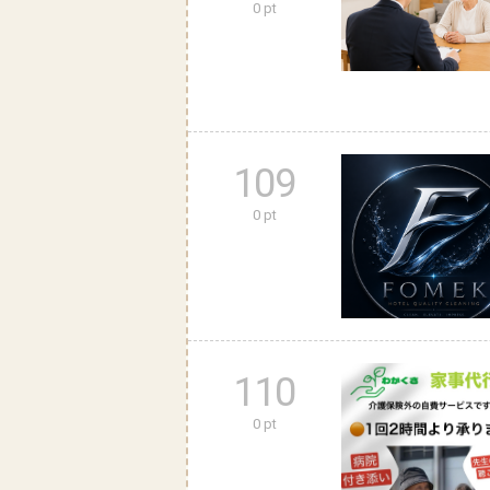
0 pt
109
0 pt
110
0 pt