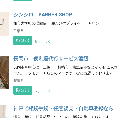
シンシロ BARBER SHOP
柏市大塚町の理髪店 一席だけのプライベートサロン
千葉県
見に行く
8
クリック
長岡市 便利屋代行サービス渡辺
長岡市を中心に、上越市・柏崎市・南魚沼市などからも ご依頼
ーム、ミツモア・くらしのマーケットなど出店しております
新潟県
見に行く
7
クリック
神戸で相続手続・任意後見・自動車登録なら
遺言・相続・任意後見についてのご相談を承っております！ 