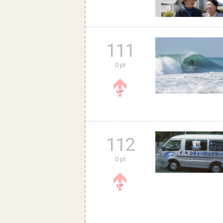
111
0 pt
112
0 pt