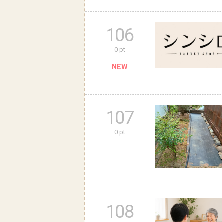
106
0 pt
NEW
107
0 pt
108