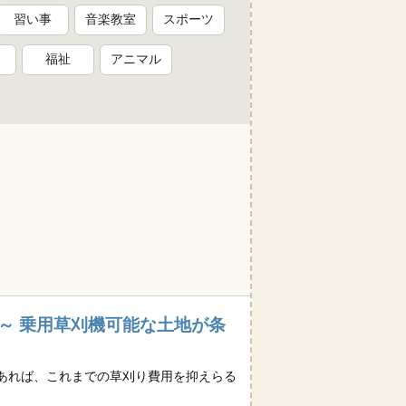
習い事
音楽教室
スポーツ
福祉
アニマル
円)～ 乗用草刈機可能な土地が条
あれば、これまでの草刈り費用を抑えらる