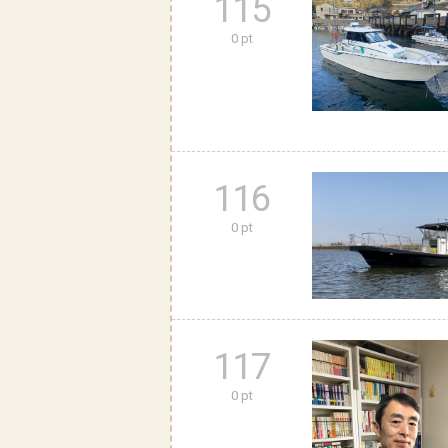
115
0 pt
116
0 pt
117
0 pt