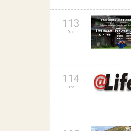
113
0 pt
114
0 pt