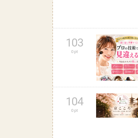
103
0 pt
104
0 pt