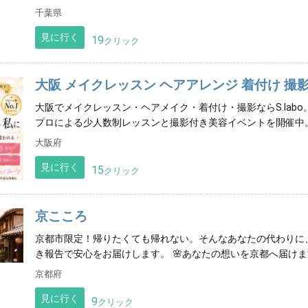
千葉県
見に行く
19
クリック
大阪 メイクレッスン ヘアアレンジ 着付け 撮
大阪でメイクレッスン・ヘアメイク・着付け・撮影ならS.lab
プロによる少人数制レッスンと撮影付き美容イベントを開催中
大阪府
見に行く
15
クリック
京こころ
京都市限定！帰りたくても帰れない。そんなあなたの代わりに
き報告で安心をお届けします。 🌸あなたの想いを京都へ届けま
京都府
見に行く
9
クリック