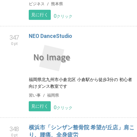
築、電気設備、水道設備、塗装外壁、太陽光設置、カ
ーポート、サンルーム、ライフプランニング、住宅リ
フォームローン相談
ビジネス
熊本県
見に行く
0
クリック
NEO DanceStudio
347
0 pt
福岡県北九州市小倉北区 小倉駅から徒歩3分の 初心者
向けダンス教室です
習い事
福岡県
見に行く
0
クリック