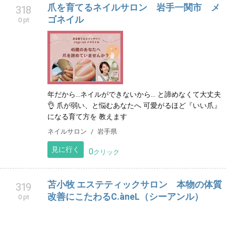
爪を育てるネイルサロン 岩手一関市 メ
318
ゴネイル
0 pt
年だから…ネイルができないから… と諦めなくて大丈夫
👌 爪が弱い、と悩むあなたへ 可愛がるほど『いい爪』
になる育て方を 教えます
ネイルサロン
岩手県
見に行く
0
クリック
苫小牧 エステティックサロン 本物の体質
319
改善にこたわるC.àneL（シーアンル）
0 pt