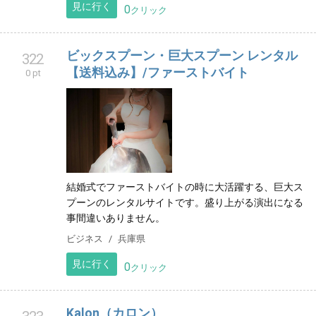
見に行く
0
クリック
ビックスプーン・巨大スプーン レンタル
322
【送料込み】/ファーストバイト
0 pt
結婚式でファーストバイトの時に大活躍する、巨大ス
プーンのレンタルサイトです。盛り上がる演出になる
事間違いありません。
ビジネス
兵庫県
見に行く
0
クリック
Kalon（カロン）