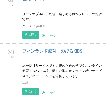
見に行く
0
クリック
Chic ‐シック‐
340
0 pt
リーズナブルに、気軽に楽しめる創作フレンチのお店
です。
グルメ
兵庫県
見に行く
0
クリック
フィンランド療育 のびるKIDS
341
0 pt
総合福祉サービスです。親のための学びやオンライン
療育メタバース校、新しい形のオンライン就労サービ
スメタバースエリアを運営しています。
福祉