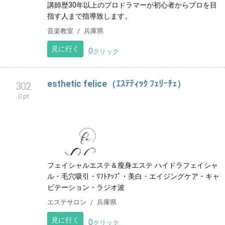
講師歴30年以上のプロドラマーが初心者からプロを目
指す人まで指導致します。
音楽教室
兵庫県
見に行く
0
クリック
esthetic felice（ｴｽﾃﾃｨｯｸ ﾌｪﾘｰﾁｪ）
302
0 pt
フェイシャルエステ＆瘦身エステ ハイドラフェイシャ
ル・毛穴吸引・ﾘﾌﾄｱｯﾌﾟ・美白・エイジングケア・キャ
ビテーション・ラジオ波
エステサロン
兵庫県
見に行く
0
クリック