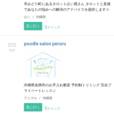
市みどり町にあるタロット占い屋さん タロットと直感
であなたの悩みへの解決のアドバイスを提供します☆
占い
沖縄県
見に行く
0
クリック
poodle salon peruru
313
0 pt
沖縄県糸満市のお手入れ教室 予約制トリミング 完全プ
ライベートレッスン
アニマル
沖縄県
見に行く
0
クリック