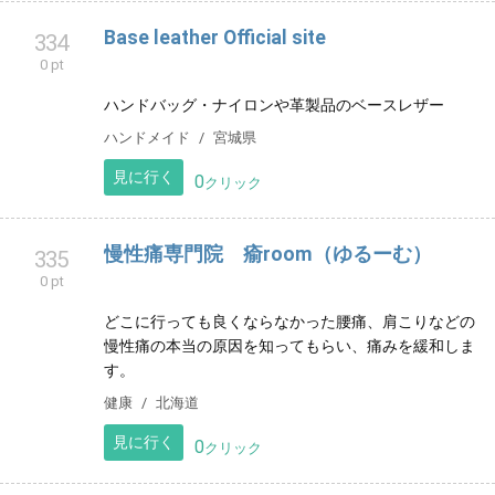
リラクゼーション
兵庫県
見に行く
0
クリック
Base leather Official site
334
0 pt
ハンドバッグ・ナイロンや革製品のベースレザー
ハンドメイド
宮城県
見に行く
0
クリック
慢性痛専門院 瘉room（ゆるーむ）
335
0 pt
どこに行っても良くならなかった腰痛、肩こりなどの
慢性痛の本当の原因を知ってもらい、痛みを緩和しま
す。
健康
北海道