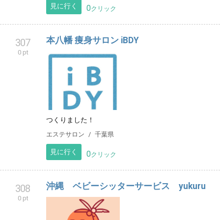
見に行く
0
クリック
本八幡 痩身サロン iBDY
307
0 pt
つくりました！
エステサロン
千葉県
見に行く
0
クリック
沖縄 ベビーシッターサービス yukuru
308
0 pt