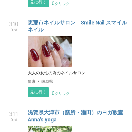
見に行く
0
クリック
恵那市ネイルサロン Smile Nail スマイル
310
ネイル
0 pt
大人の女性の為のネイルサロン
健康
岐阜県
見に行く
0
クリック
滋賀県大津市（膳所・瀬田）のヨガ教室
311
Anna’s yoga
0 pt