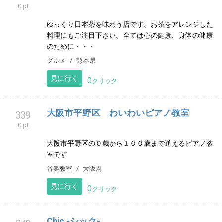
0
クリック
ギャラリー至福のひととき＋甘味処
338
0 pt
ゆっくり日本茶を味わう店です。お茶をアレンジした
料理にもご注目下さい。全ては心の健康、身体の健康
のために・・・
グルメ
熊本県
見に行く
0
クリック
大阪市平野区 わいわいピアノ教室
339
0 pt
大阪市平野区の０歳から１００歳まで通えるピアノ教
室です
音楽教室
大阪府