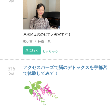
0 pt
戸塚区汲沢のピアノ教室です！
習い事
神奈川県
見に行く
0
クリック
アクセスバーズで脳のデトックスを宇都宮
316
で体験してみて！
0 pt