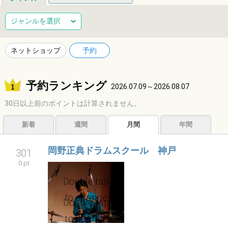
総合
健康
整体
ヘアサロン
ジャンルを選択
ネイルサロン
エステサロン
リラクゼーション
習い事
ネットショップ
予約
音楽教室
スポーツ
ハンドメイド
レジャー
予約ランキング
ショッピング
グルメ
居酒屋
ビジネス
2026.07.09～2026.08.07
30日以上前のポイントは計算されません。
サービス
子育て
福祉
アニマル
占い
新着
週間
月間
年間
エンタメ
アーティスト
クリエイター
その他
岡野正典ドラムスクール 神戸
301
0 pt