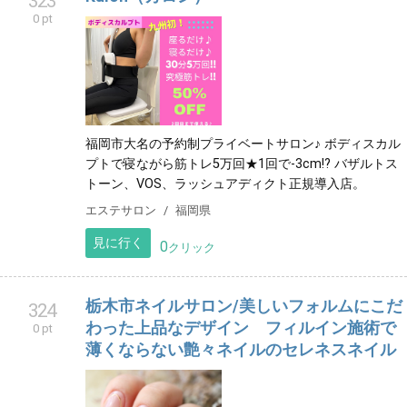
323
0 pt
福岡市大名の予約制プライベートサロン♪ ボディスカル
プトで寝ながら筋トレ5万回★1回で-3cm!? バザルトス
トーン、VOS、ラッシュアディクト正規導入店。
エステサロン
福岡県
見に行く
0
クリック
栃木市ネイルサロン/美しいフォルムにこだ
324
わった上品なデザイン フィルイン施術で
0 pt
薄くならない艶々ネイルのセレネスネイル