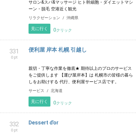
サロン&スパ&マッサージ ヒト幹細胞・ダイエットマシ
ーン・脱毛 空港近く観光
リラクゼーション
沖縄県
見に行く
0
クリック
便利屋 岸本 札幌 引越し
331
0 pt
親切・丁寧な作業を徹底★ 期待以上のプロのサービス
をご提供します 【運び屋岸本】は 札幌市の皆様の暮ら
しをお助けする 代行、便利屋サービス店です。
サービス
北海道
見に行く
0
クリック
Dessert d'or
332
0 pt