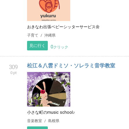
おきなわ出張ベビーシッターサービス🌼
子育て
沖縄県
見に行く
0
クリック
松江＆八雲ドミソ・ソレラミ音学教室
309
0 pt
小さな町のmusic school♪
音楽教室
島根県