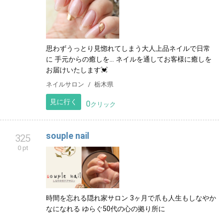
思わずうっとり見惚れてしまう大人上品ネイルで日常
に 手元からの癒しを... ネイルを通してお客様に癒しを
お届けいたします💓
ネイルサロン
栃木県
見に行く
0
クリック
souple nail
325
0 pt
時間を忘れる隠れ家サロン 3ヶ月で爪も人生もしなやか
なになれる ゆらぐ50代の心の拠り所に