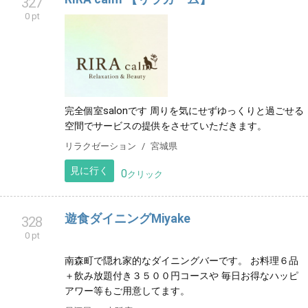
327
0 pt
完全個室salonです 周りを気にせずゆっくりと過ごせる
空間でサービスの提供をさせていただきます。
リラクゼーション
宮城県
見に行く
0
クリック
遊食ダイニングMiyake
328
0 pt
南森町で隠れ家的なダイニングバーです。 お料理６品
＋飲み放題付き３５００円コースや 毎日お得なハッピ
アワー等もご用意してます。