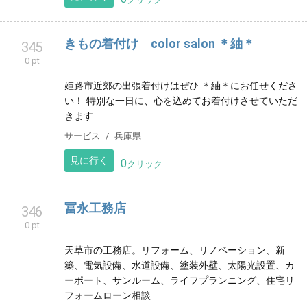
専門サロン
ネイルサロン
沖縄県
見に行く
0
クリック
きもの着付け color salon ＊紬＊
345
0 pt
姫路市近郊の出張着付けはぜひ ＊紬＊にお任せくださ
い！ 特別な一日に、心を込めてお着付けさせていただ
きます
サービス
兵庫県
見に行く
0
クリック
冨永工務店
346
0 pt
天草市の工務店。リフォーム、リノベーション、新